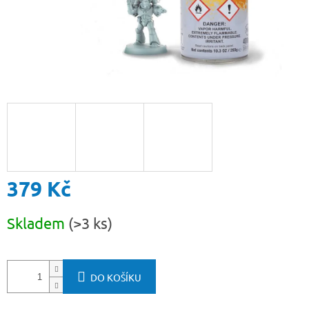
379 Kč
Měrná
Skladem
(>3 ks)
cena:
DO KOŠÍKU