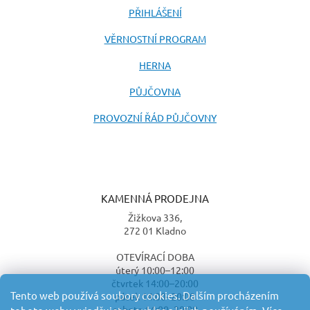
PŘIHLÁŠENÍ
VĚRNOSTNÍ PROGRAM
HERNA
PŮJČOVNA
PROVOZNÍ ŘÁD PŮJČOVNY
KAMENNÁ PRODEJNA
Žižkova 336,
272 01 Kladno
OTEVÍRACÍ DOBA
úterý 10:00–12:00
čtvrtek 14:00–20:00
Tento web používá soubory cookies. Dalším procházením
pátek 14:00–20:00
sobota 14:00–20:00