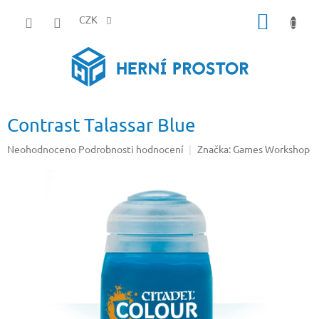
Přejít
NÁKUP
na
CZK
obsah
KOŠÍK
Contrast Talassar Blue
Průměrné
Neohodnoceno
Podrobnosti hodnocení
Značka:
Games Workshop
hodnocení
produktu
je
0,0
z
5
hvězdiček.