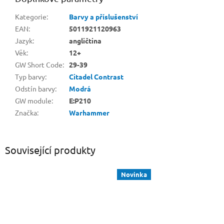
Kategorie
:
Barvy a příslušenství
EAN
:
5011921120963
Jazyk
:
angličtina
Věk
:
12+
GW Short Code
:
29-39
Typ barvy
:
Citadel Contrast
Odstín barvy
:
Modrá
GW module
:
E:P210
Značka
:
Warhammer
Související produkty
Novinka