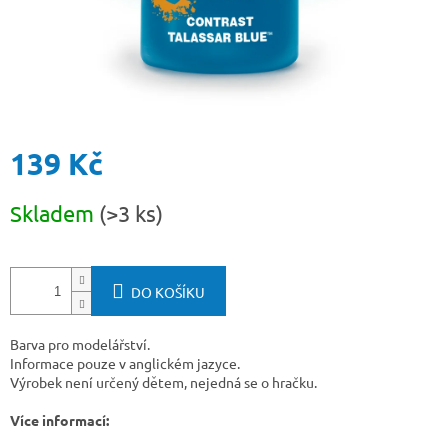
139 Kč
Měrná
Skladem
(>3 ks)
cena:
DO KOŠÍKU
Barva pro modelářství.
Informace pouze v anglickém jazyce.
Výrobek není určený dětem, nejedná se o hračku.
Více informací: