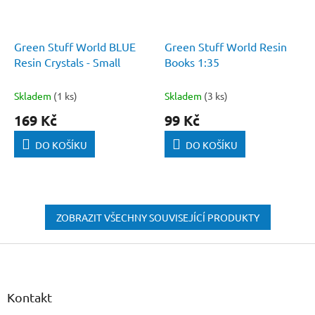
Green Stuff World BLUE
Green Stuff World Resin
Resin Crystals - Small
Books 1:35
Skladem
(1 ks)
Skladem
(3 ks)
169 Kč
99 Kč
DO KOŠÍKU
DO KOŠÍKU
ZOBRAZIT VŠECHNY SOUVISEJÍCÍ PRODUKTY
Z
á
p
a
Kontakt
t