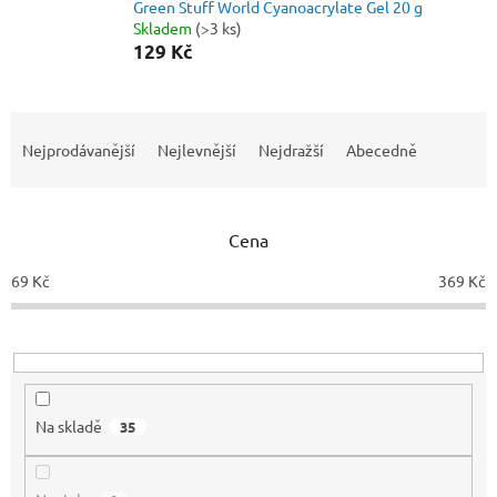
Green Stuff World Cyanoacrylate Gel 20 g
Skladem
(>3 ks)
129 Kč
Ř
a
Nejprodávanější
Nejlevnější
Nejdražší
Abecedně
z
e
n
Cena
í
p
69
Kč
369
Kč
r
o
d
u
k
t
Na skladě
35
ů