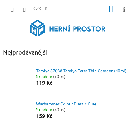
Přejít
NÁKUP
na
CZK
obsah
KOŠÍK
Nejprodávanější
Tamiya 87038 Tamiya Extra-Thin Cement (40ml)
Skladem
(>3 ks)
119 Kč
Warhammer Colour Plastic Glue
Skladem
(>3 ks)
159 Kč