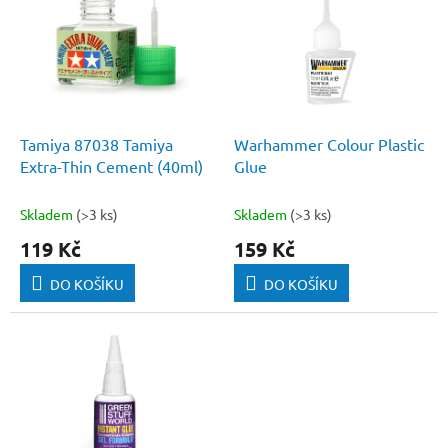
p
i
s
p
r
o
d
Tamiya 87038 Tamiya
Warhammer Colour Plastic
u
Extra-Thin Cement (40ml)
Glue
k
t
Skladem
(>3 ks)
Skladem
(>3 ks)
ů
119 Kč
159 Kč
DO KOŠÍKU
DO KOŠÍKU