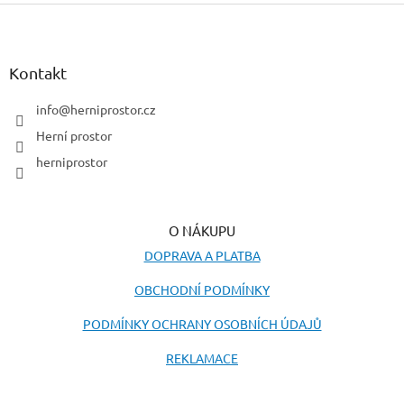
v
Z
a
á
c
á
n
í
p
í
p
a
Kontakt
r
t
v
í
info
@
herniprostor.cz
k
y
Herní prostor
v
herniprostor
ý
p
i
s
O NÁKUPU
u
DOPRAVA A PLATBA
OBCHODNÍ PODMÍNKY
PODMÍNKY OCHRANY OSOBNÍCH ÚDAJŮ
REKLAMACE