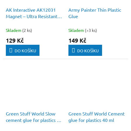
AK Interactive AK12031
Army Painter Thin Plastic
Magnet – Ultra Resistant
Glue
Cyanoacrylate Glue 8g
Skladem
(2 ks)
Skladem
(>3 ks)
129 Kč
149 Kč
DO KOŠÍKU
DO KOŠÍKU
Green Stuff World Slow
Green Stuff World Cement
cement glue for plastics 40
glue for plastics 40 ml
ml