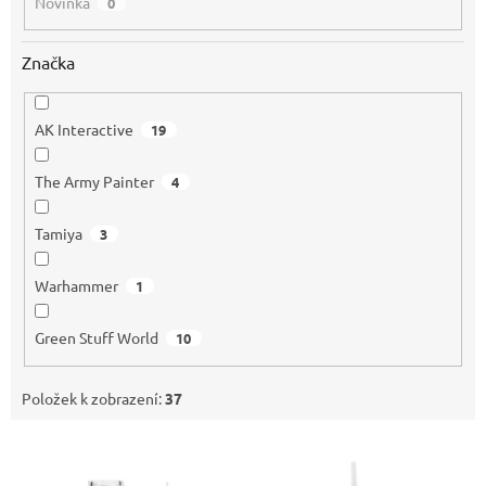
Novinka
0
Značka
AK Interactive
19
The Army Painter
4
Tamiya
3
Warhammer
1
Green Stuff World
10
Položek k zobrazení:
37
V
ý