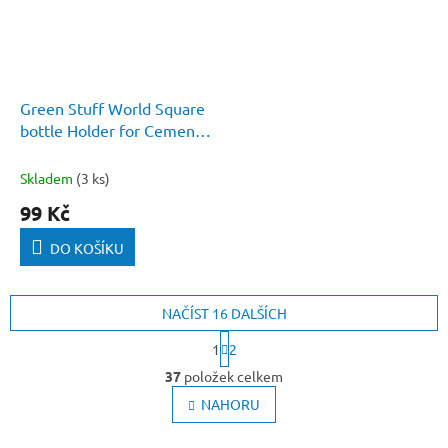
Green Stuff World Square
bottle Holder for Cement
glue 2 pcs
Skladem
(3 ks)
99 Kč
DO KOŠÍKU
NAČÍST 16 DALŠÍCH
S
1
2
t
O
r
37
položek celkem
v
á
l
NAHORU
n
k
á
o
d