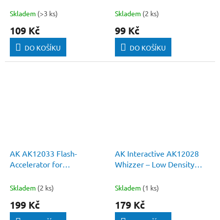
(Pack x3)
Skladem
(>3 ks)
Skladem
(2 ks)
109 Kč
99 Kč
DO KOŠÍKU
DO KOŠÍKU
AK AK12033 Flash-
AK Interactive AK12028
Accelerator for
Whizzer – Low Density
cyanoacrylate glue 30ml
Super Fast Cyanoacrylate
Glue 20g
Skladem
(2 ks)
Skladem
(1 ks)
199 Kč
179 Kč