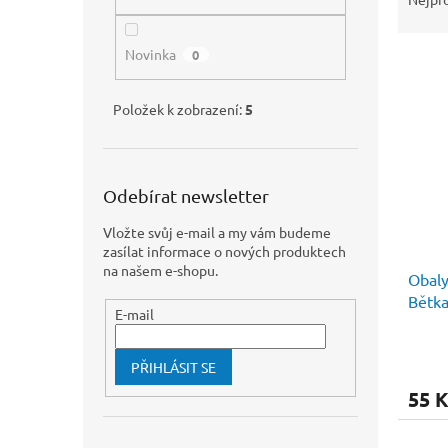
n
z
e
e
l
Novinka
0
V
n
ý
í
p
p
Položek k zobrazení:
5
i
r
s
o
p
d
r
u
Odebírat newsletter
o
k
Vložte svůj e-mail a my vám budeme
d
t
zasílat informace o nových produktech
u
ů
na našem e-shopu.
Obaly
k
Bětka
t
E-mail
ů
PŘIHLÁSIT SE
55 K