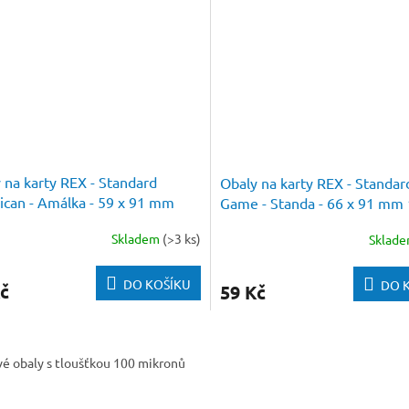
 na karty REX - Standard
Obaly na karty REX - Standar
can - Amálka - 59 x 91 mm
Game - Standa - 66 x 91 mm
s
Skladem
(>3 ks)
Sklad
DO KOŠÍKU
DO 
č
59 Kč
O
v
é obaly s tloušťkou 100 mikronů
l
á
d