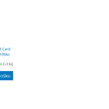
d Card
 100ks
em
(>3 ks)
KOŠÍKU