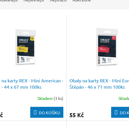
 na karty REX - Mini American -
Obaly na karty REX - Mini Eu
 - 44 x 67 mm 100ks
Štěpán - 46 x 71 mm 100ks
Skladem
(3 ks)
Skla
DO KOŠÍKU
DO 
č
55 Kč