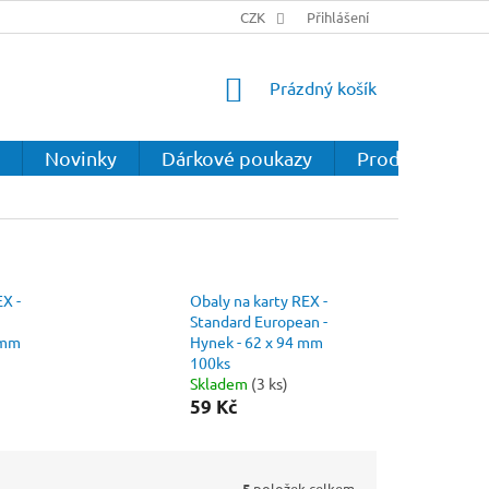
CZK
Přihlášení
NÁKUPNÍ
Prázdný košík
KOŠÍK
Novinky
Dárkové poukazy
Prodejna
EX -
Obaly na karty REX -
Standard European -
 mm
Hynek - 62 x 94 mm
100ks
Skladem
(3 ks)
59 Kč
5
položek celkem