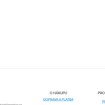
O NÁKUPU
PRO
DOPRAVA A PLATBA
P
herniprostor.cz