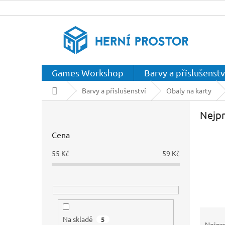
Přejít
na
obsah
Games Workshop
Barvy a příslušenstv
Domů
Barvy a příslušenství
Obaly na karty
P
Nejpr
o
s
Cena
t
r
55
Kč
59
Kč
a
n
n
í
p
Ř
a
Na skladě
5
a
Nejpr