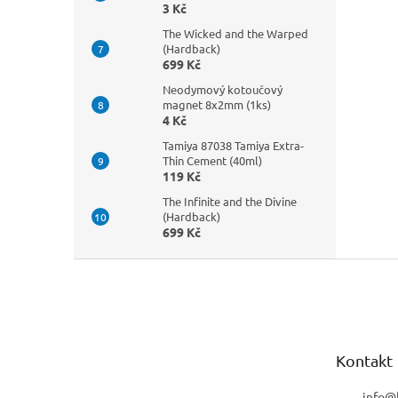
3 Kč
The Wicked and the Warped
(Hardback)
699 Kč
Neodymový kotoučový
magnet 8x2mm (1ks)
4 Kč
Tamiya 87038 Tamiya Extra-
Thin Cement (40ml)
119 Kč
The Infinite and the Divine
(Hardback)
699 Kč
Z
á
p
a
t
Kontakt
í
info
@