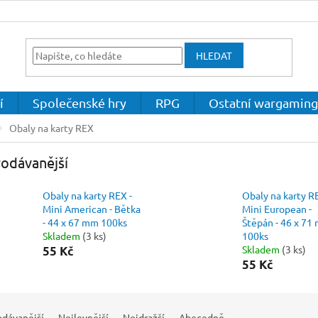
HLEDAT
í
Společenské hry
RPG
Ostatní wargaming
Obaly na karty REX
odávanější
Obaly na karty REX -
Obaly na karty R
Mini American - Bětka
Mini European -
- 44 x 67 mm 100ks
Štěpán - 46 x 71
Skladem
(3 ks)
100ks
Skladem
(3 ks)
55 Kč
55 Kč
odávanější
Nejlevnější
Nejdražší
Abecedně