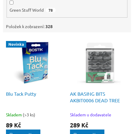
Green Stuff World
78
Položek k zobrazení:
328
V
Novinka
ý
p
i
s
p
r
o
d
Blu Tack Putty
AK BASING BITS
u
AKBIT0006 DEAD TREE
k
t
Skladem
(>3 ks)
Skladem u dodavatele
ů
89 Kč
289 Kč