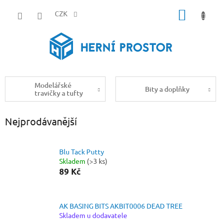
Přejít
NÁKUP
na
CZK
obsah
KOŠÍK
Modelářské
Bity a doplňky
travičky a tufty
Nejprodávanější
Blu Tack Putty
Skladem
(>3 ks)
89 Kč
AK BASING BITS AKBIT0006 DEAD TREE
Skladem u dodavatele