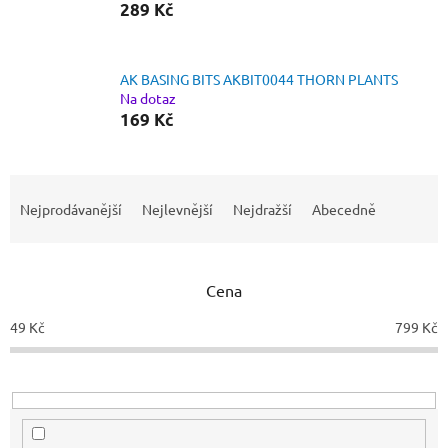
289 Kč
AK BASING BITS AKBIT0044 THORN PLANTS
Na dotaz
169 Kč
Ř
a
Nejprodávanější
Nejlevnější
Nejdražší
Abecedně
z
e
n
Cena
í
p
49
Kč
799
Kč
r
o
d
u
k