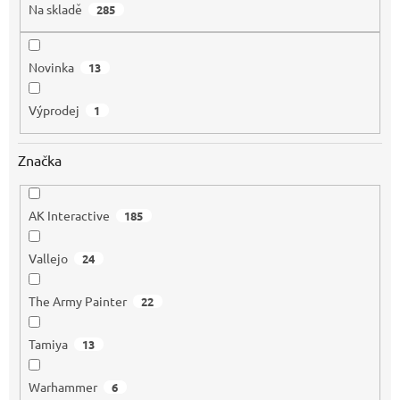
t
Na skladě
285
ů
Novinka
13
Výprodej
1
Značka
AK Interactive
185
Vallejo
24
The Army Painter
22
Tamiya
13
Warhammer
6