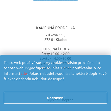
KAMENNÁ PRODEJNA
Žižkova 336,
272 01 Kladno
OTEVÍRACÍ DOBA
úterý 10:00–12:00
čtvrtek 14:00–20:00
Tento web používá soubory cookies. Dalším procházením
pátek 14:00–20:00
sobota 14:00–20:00
tohoto webu vyjadřujete souhlas s jejich používáním. Více
informací
zde
. Pokud nebudete souhlasit, některé doplňkové
funkce obchodu nebudou dostupné.
Nastavení
Vytvořil Shoptet