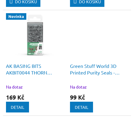
DO KOŠÍKU
DO KOŠÍKU
Novinka
AK BASING BITS
Green Stuff World 3D
AKBIT0044 THORN
Printed Purity Seals -
PLANTS
ORDER 1:48
Na dotaz
Na dotaz
169 Kč
99 Kč
DETAIL
DETAIL