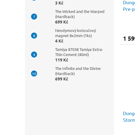
Dunge
3 Kč
Pre-p
The Wicked and the Warped
(Hardback)
699 Kč
Neodymový kotoučový
magnet 8x2mm (1ks)
1 59
4 Kč
Tamiya 87038 Tamiya Extra-
Thin Cement (40ml)
119 Kč
The Infinite and the Divine
(Hardback)
699 Kč
Dunge
Stor