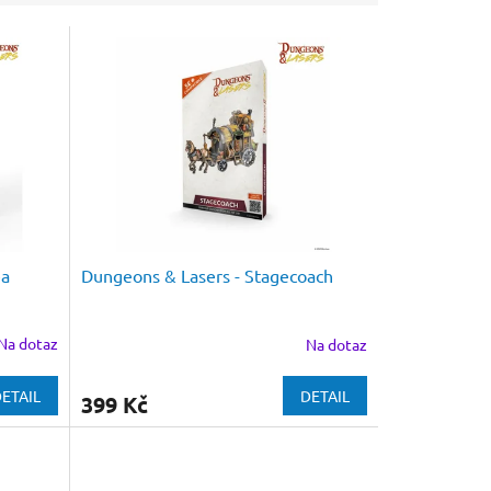
ea
Dungeons & Lasers - Stagecoach
Na dotaz
Na dotaz
ETAIL
DETAIL
399 Kč