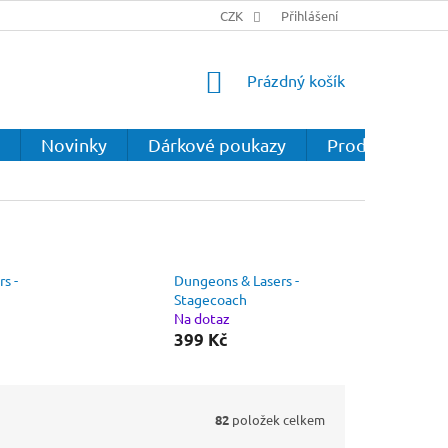
CZK
Přihlášení
NÁKUPNÍ
Prázdný košík
KOŠÍK
Novinky
Dárkové poukazy
Prodejna
s -
Dungeons & Lasers -
Stagecoach
Na dotaz
399 Kč
82
položek celkem