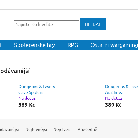
HLEDAT
í
Společenské hry
RPG
Ostatní wargaming
odávanější
Dungeons & Lasers -
Dungeons & Laser
Cave Spiders
Arachnea
Na dotaz
Na dotaz
569 Kč
389 Kč
odávanější
Nejlevnější
Nejdražší
Abecedně