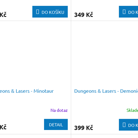
DO KOŠÍKU
DO 
 Kč
349 Kč
ons & Lasers - Minotaur
Dungeons & Lasers - Demoni
Na dotaz
Skla
DETAIL
DO 
 Kč
399 Kč