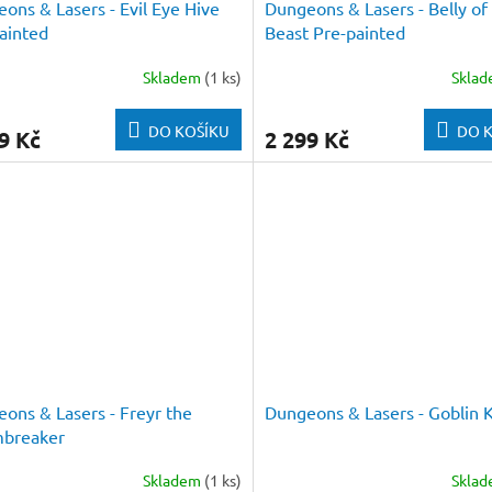
ons & Lasers - Evil Eye Hive
Dungeons & Lasers - Belly of
ainted
Beast Pre-painted
Skladem
(1 ks)
Skla
DO KOŠÍKU
DO 
9 Kč
2 299 Kč
ons & Lasers - Freyr the
Dungeons & Lasers - Goblin 
mbreaker
Skladem
(1 ks)
Skla