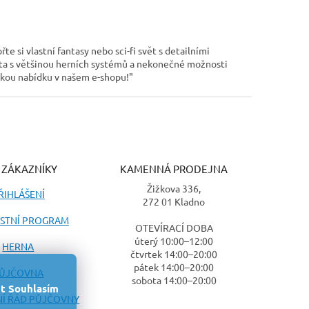
 si vlastní fantasy nebo sci-fi svět s detailními
ta s většinou herních systémů a nekonečné možnosti
okou nabídku v našem e-shopu!"
 ZÁKAZNÍKY
KAMENNÁ PRODEJNA
Žižkova 336,
ŘIHLÁŠENÍ
272 01 Kladno
STNÍ PROGRAM
OTEVÍRACÍ DOBA
úterý 10:00–12:00
HERNA
čtvrtek 14:00–20:00
pátek 14:00–20:00
ŮJČOVNA
sobota 14:00–20:00
t
Souhlasím
Í ŘÁD PŮJČOVNY