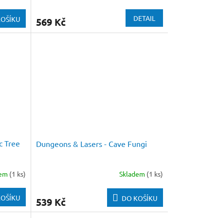
DETAIL
KOŠÍKU
569 Kč
c Tree
Dungeons & Lasers - Cave Fungi
dem
(1 ks)
Skladem
(1 ks)
KOŠÍKU
DO KOŠÍKU
539 Kč