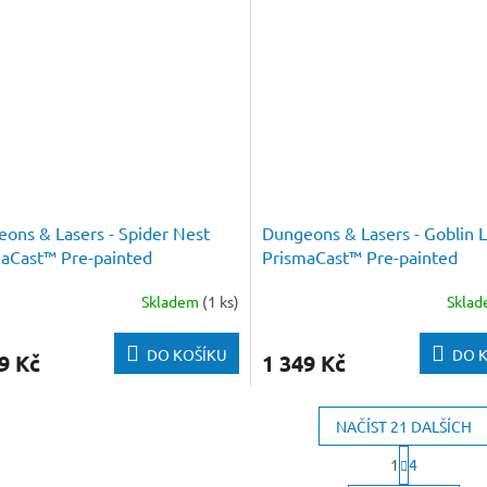
ons & Lasers - Spider Nest
Dungeons & Lasers - Goblin L
aCast™ Pre-painted
PrismaCast™ Pre-painted
Skladem
(1 ks)
Skla
DO KOŠÍKU
DO 
9 Kč
1 349 Kč
NAČÍST 21 DALŠÍCH
S
1
4
t
O