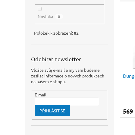
n
e
e
V
n
l
ý
í
Novinka
0
p
p
i
r
Položek k zobrazení:
82
s
o
p
d
r
u
o
k
Odebírat newsletter
d
t
u
ů
Vložte svůj e-mail a my vám budeme
Dunge
k
zasílat informace o nových produktech
na našem e-shopu.
t
ů
E-mail
569
PŘIHLÁSIT SE