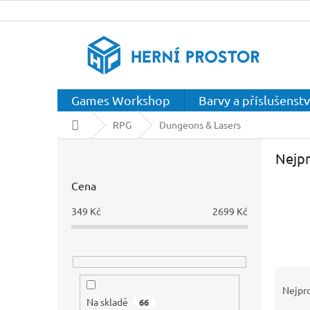
Přejít
na
obsah
Games Workshop
Barvy a příslušenstv
Domů
RPG
Dungeons & Lasers
P
Nejpr
o
s
Cena
t
r
349
Kč
2699
Kč
a
n
n
í
Ř
p
a
Nejpr
a
z
Na skladě
66