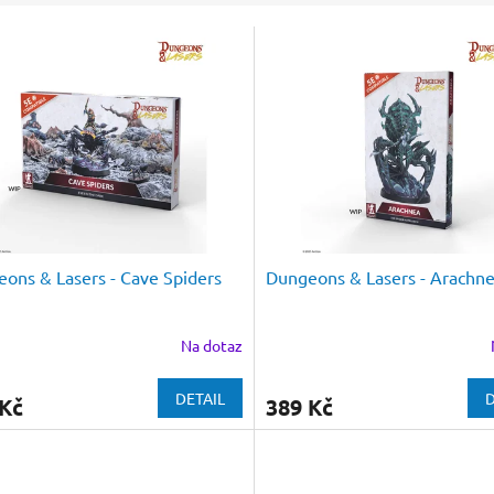
ons & Lasers - Cave Spiders
Dungeons & Lasers - Arachn
Na dotaz
DETAIL
D
 Kč
389 Kč