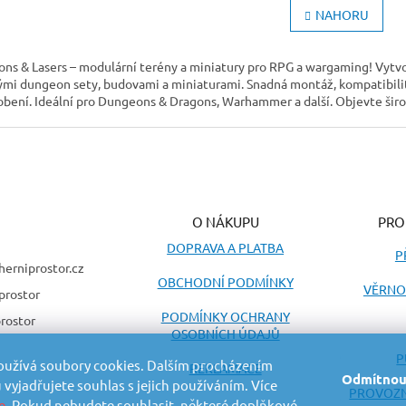
r
v
NAHORU
á
l
n
á
k
d
o
ns & Lasers – modulární terény a miniatury pro RPG a wargaming! Vytvořte
a
v
ými dungeon sety, budovami a miniaturami. Snadná montáž, kompatibili
c
á
obení. Ideální pro Dungeons & Dragons, Warhammer a další. Objevte šir
í
n
í
p
r
v
k
y
v
O NÁKUPU
PRO
ý
p
DOPRAVA A PLATBA
P
i
herniprostor.cz
s
OBCHODNÍ PODMÍNKY
VĚRNO
prostor
u
PODMÍNKY OCHRANY
rostor
OSOBNÍCH ÚDAJŮ
P
oužívá soubory cookies. Dalším procházením
REKLAMACE
Odmítnou
vyjadřujete souhlas s jejich používáním. Více
PROVOZN
e
. Pokud nebudete souhlasit, některé doplňkové