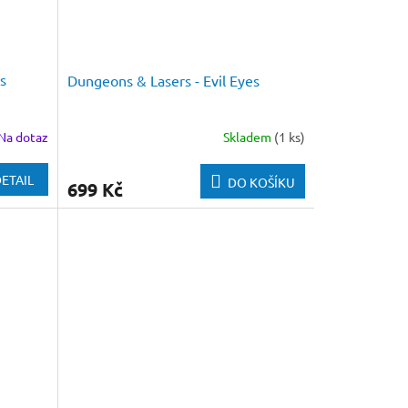
s
Dungeons & Lasers - Evil Eyes
Na dotaz
Skladem
(1 ks)
ETAIL
DO KOŠÍKU
699 Kč