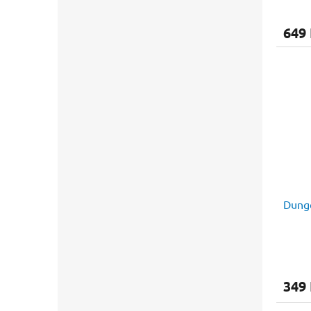
649
Dunge
349