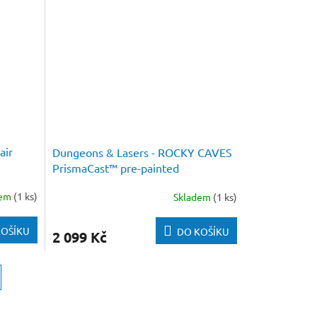
air
Dungeons & Lasers - ROCKY CAVES
PrismaCast™ pre-painted
dem
(1 ks)
Skladem
(1 ks)
KOŠÍKU
DO KOŠÍKU
2 099 Kč