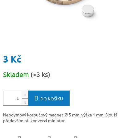
3 Kč
Měrná
Skladem
(>3 ks)
cena:
DO KOŠÍKU
Neodymový kotoučový magnet Ø 5 mm, výška 1 mm. Slouží
především při konverzi miniatur.