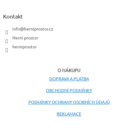
á
p
a
Kontakt
t
í
info
@
herniprostor.cz
Herní prostor
herniprostor
O NÁKUPU
DOPRAVA A PLATBA
OBCHODNÍ PODMÍNKY
PODMÍNKY OCHRANY OSOBNÍCH ÚDAJŮ
REKLAMACE