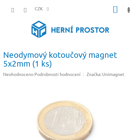
Přejít
NÁKUP
na
CZK
obsah
KOŠÍK
Neodymový kotoučový magnet
5x2mm (1 ks)
Průměrné
Neohodnoceno
Podrobnosti hodnocení
Značka:
Unimagnet
hodnocení
produktu
je
0,0
z
5
hvězdiček.