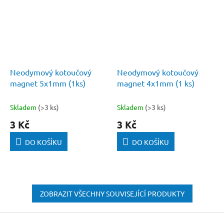
Neodymový kotoučový
Neodymový kotoučový
magnet 5x1mm (1ks)
magnet 4x1mm (1 ks)
Skladem
(>3 ks)
Skladem
(>3 ks)
3 Kč
3 Kč
DO KOŠÍKU
DO KOŠÍKU
ZOBRAZIT VŠECHNY SOUVISEJÍCÍ PRODUKTY
Z