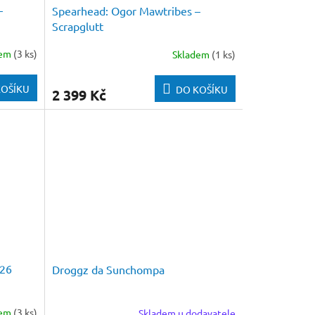
–
Spearhead: Ogor Mawtribes –
Scrapglutt
dem
(3 ks)
Skladem
(1 ks)
KOŠÍKU
DO KOŠÍKU
2 399 Kč
026
Droggz da Sunchompa
dem
(3 ks)
Skladem u dodavatele