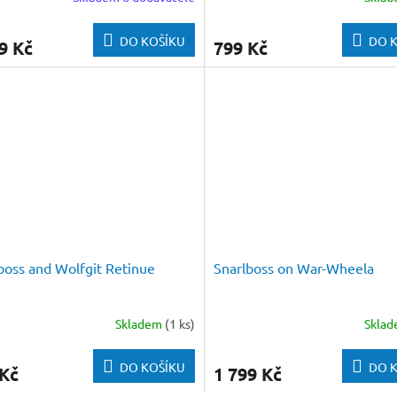
DO KOŠÍKU
DO 
9 Kč
799 Kč
boss and Wolfgit Retinue
Snarlboss on War-Wheela
Skladem
(1 ks)
Skla
DO KOŠÍKU
DO 
 Kč
1 799 Kč