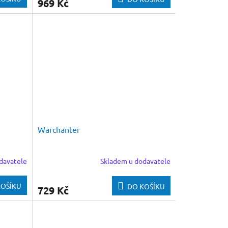
969 Kč
Warchanter
davatele
Skladem u dodavatele
KOŠÍKU
DO KOŠÍKU
729 Kč