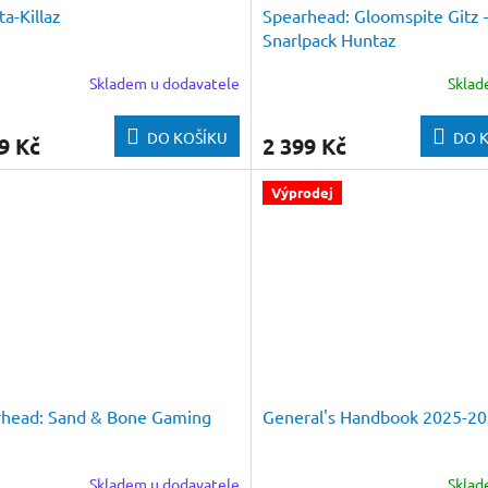
a-Killaz
Spearhead: Gloomspite Gitz 
Snarlpack Huntaz
Skladem u dodavatele
Skla
DO KOŠÍKU
DO 
9 Kč
2 399 Kč
Výprodej
rhead: Sand & Bone Gaming
General's Handbook 2025-2
Skladem u dodavatele
Skla