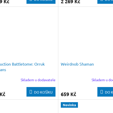
9 Kč
2 269 Kč
uction Battletome: Orruk
Weirdnob Shaman
ans
Skladem u dodavatele
Skladem u do
DO KOŠÍKU
DO 
 Kč
659 Kč
Novinka