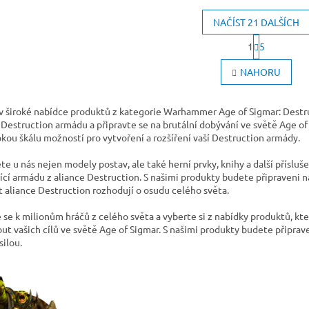
NAČÍST 21 DALŠÍCH
S
1
5
t
O
r
v
NAHORU
á
l
n
á
k
d
o
 v široké nabídce produktů z kategorie Warhammer Age of Sigmar: Destru
a
v
 Destruction armádu a připravte se na brutální dobývání ve světě Age of
c
á
okou škálu možností pro vytvoření a rozšíření vaší Destruction armády.
í
n
í
p
e u nás nejen modely postav, ale také herní prvky, knihy a další příslu
r
ící armádu z aliance Destruction. S našimi produkty budete připraveni na
v
t aliance Destruction rozhodují o osudu celého světa.
k
y
e se k milionům hráčů z celého světa a vyberte si z nabídky produktů, k
v
ut vašich cílů ve světě Age of Sigmar. S našimi produkty budete připrav
ý
silou.
p
i
s
u