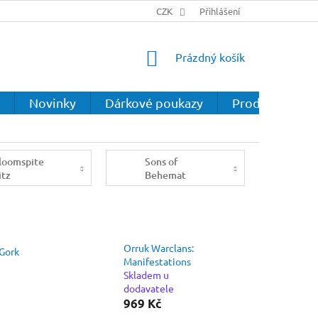
CZK
Přihlášení
NÁKUPNÍ
Prázdný košík
KOŠÍK
Novinky
Dárkové poukazy
Prodejna
loomspite
Sons of
itz
Behemat
Orruk Warclans:
 Gork
Manifestations
Skladem u
dodavatele
969 Kč