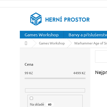
Přejít
na
obsah
Games Workshop
Barvy a příslušenstv
Domů
Games Workshop
Warhammer Age of S
P
o
s
Cena
t
r
Nejpr
99
Kč
4499
Kč
a
n
n
í
p
a
Na skladě
60