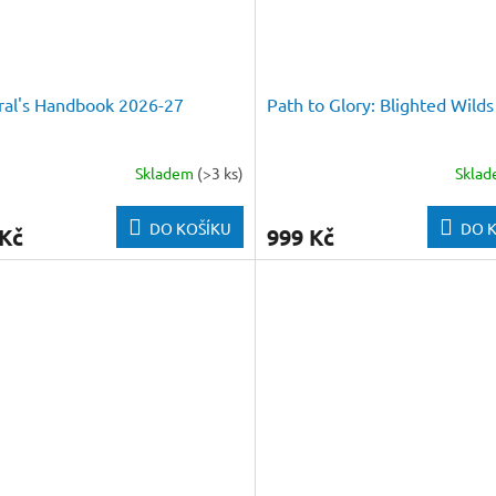
al's Handbook 2026-27
Path to Glory: Blighted Wilds
Skladem
(>3 ks)
Skla
DO KOŠÍKU
DO 
 Kč
999 Kč