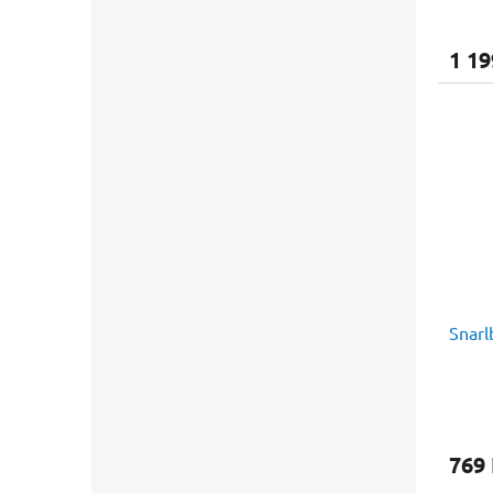
1 19
Snarl
769