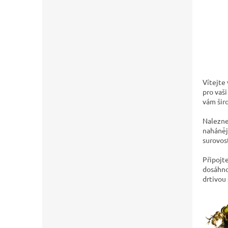
Vítejte
pro vaši
vám šir
Naleznet
naháněj
surovos
Připojt
dosáhno
drtivou 