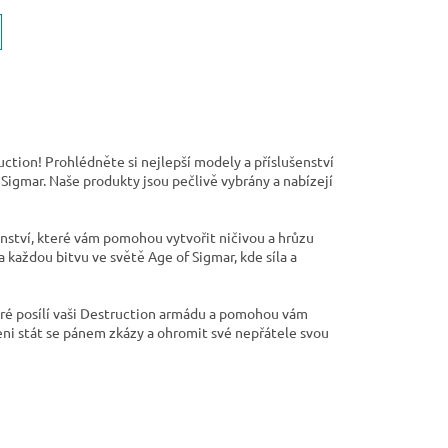
ction! Prohlédněte si nejlepší modely a příslušenství
 Sigmar. Naše produkty jsou pečlivě vybrány a nabízejí
šenství, které vám pomohou vytvořit ničivou a hrůzu
 každou bitvu ve světě Age of Sigmar, kde síla a
teré posílí vaši Destruction armádu a pomohou vám
eni stát se pánem zkázy a ohromit své nepřátele svou