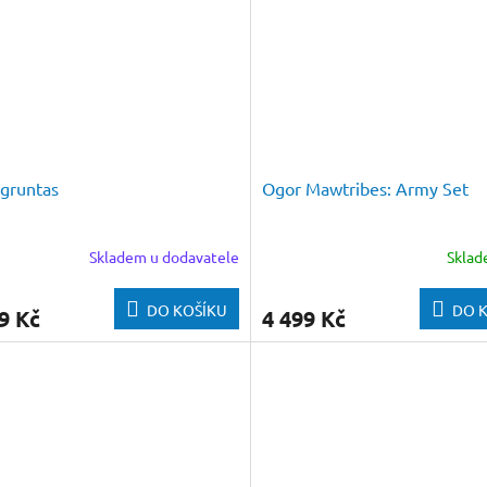
gruntas
Ogor Mawtribes: Army Set
Skladem u dodavatele
Skla
DO KOŠÍKU
DO 
9 Kč
4 499 Kč