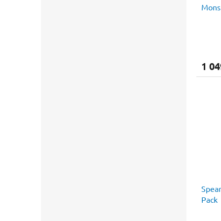
Monst
1 04
Spea
Pack