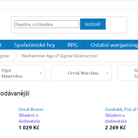
HLEDAT
í
Společenské hry
RPG
Ostatní wargaming
igmar
Warhammer Age of Sigmar Destruction
Ogor
G
Orruk Warclans
Mawtribes
G
odávanější
Orruk Brutes
Gordrakk, Fist of
Skladem u
Skladem u
dodavatele
dodavatele
1 029 Kč
2 269 Kč