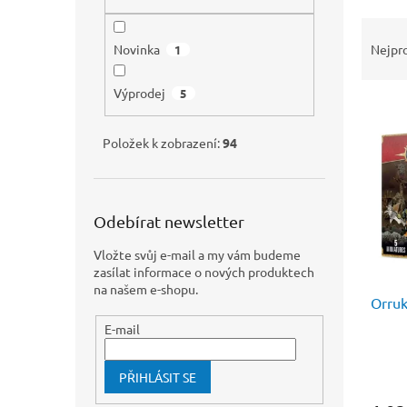
n
e
Ř
l
a
Nejpr
Novinka
1
z
e
Výprodej
5
V
n
ý
í
p
Položek k zobrazení:
94
p
i
r
s
o
p
d
Odebírat newsletter
r
u
o
k
Vložte svůj e-mail a my vám budeme
d
t
zasílat informace o nových produktech
u
ů
na našem e-shopu.
Orruk
k
t
E-mail
ů
PŘIHLÁSIT SE