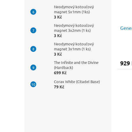
Neodymový kotoučový
magnet 5x1mm (1ks)
3 Kč
Neodymový kotoučový
Gener
magnet 3x2mm (1 ks)
3 Kč
Neodymový kotoučový
magnet 3x1mm (1 ks)
3 Kč
929
The Infinite and the Divine
(Hardback)
699 Kč
Corax White (Citadel Base)
79 Kč