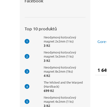
Facebook
Top 10 produktů
Neodymový kotoučový
Gore-
magnet 2x2mm (1 ks)
3 Kč
Neodymový kotoučový
magnet 5x2mm (1 ks)
3 Kč
Neodymový kotoučový
1 64
magnet 8x2mm (1ks)
4 Kč
The Wicked and the Warped
(Hardback)
699 Kč
Neodymový kotoučový
magnet 4x2mm (1 ks)
3 Kč