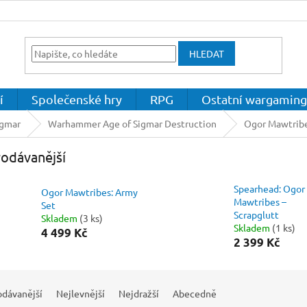
HLEDAT
í
Společenské hry
RPG
Ostatní wargaming
igmar
Warhammer Age of Sigmar Destruction
Ogor Mawtrib
odávanější
Spearhead: Ogor
Ogor Mawtribes: Army
Mawtribes –
Set
Scrapglutt
Skladem
(3 ks)
Skladem
(1 ks)
4 499 Kč
2 399 Kč
odávanější
Nejlevnější
Nejdražší
Abecedně