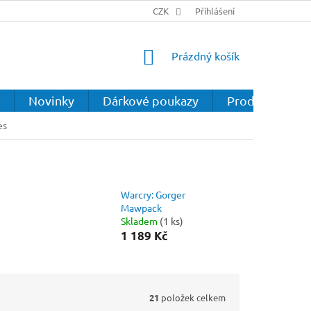
CZK
Přihlášení
NÁKUPNÍ
Prázdný košík
KOŠÍK
Novinky
Dárkové poukazy
Prodejna
es
Warcry: Gorger
Mawpack
Skladem
(1 ks)
1 189 Kč
21
položek celkem