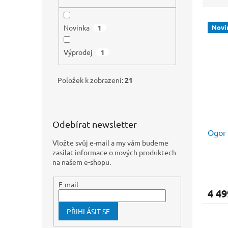
n
e
e
V
n
l
Novinka
Novi
1
ý
í
p
p
Výprodej
1
i
r
s
o
p
d
Položek k zobrazení:
21
r
u
o
k
d
t
u
ů
Odebírat newsletter
Ogor 
k
Vložte svůj e-mail a my vám budeme
t
zasílat informace o nových produktech
ů
na našem e-shopu.
E-mail
4 49
PŘIHLÁSIT SE