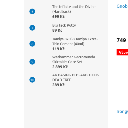
Gnobl
The Infinite and the Divine
(Hardback)
699 Kč
Blu Tack Putty
89 Kč
Tamiya 87038 Tamiya Extra-
749
Thin Cement (40ml)
119 Kč
Výpr
Warhammer Necromunda
Skirmish: Core Set
2 899 Kč
AK BASING BITS AKBIT0006
DEAD TREE
289 Kč
Irong