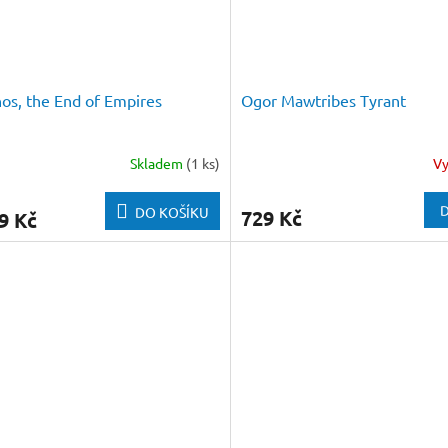
os, the End of Empires
Ogor Mawtribes Tyrant
Skladem
(1 ks)
V
D
DO KOŠÍKU
729 Kč
9 Kč