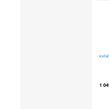
Icefa
1 04
Vítejte
Mawtribe