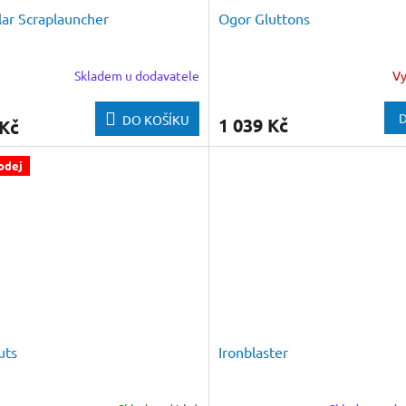
ar Scraplauncher
Ogor Gluttons
Skladem u dodavatele
V
D
DO KOŠÍKU
1 039 Kč
 Kč
odej
uts
Ironblaster