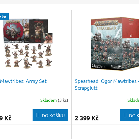
nka
Mawtribes: Army Set
Spearhead: Ogor Mawtribes 
Scrapglutt
Skladem
(3 ks)
Skla
DO KOŠÍKU
DO 
9 Kč
2 399 Kč