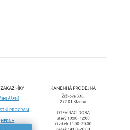
ičemné válečníky a neuvěřitelně silné vůdce, kteří tvoří
ašimi produkty budete připraveni čelit nejrůznějším
nu Ogor Mawtribes.
 abyste posílili své síly Ogor Mawtribes a stali se
stanete se součástí této hladové a silné aliance, která
 ZÁKAZNÍKY
KAMENNÁ PRODEJNA
Žižkova 336,
ŘIHLÁŠENÍ
272 01 Kladno
STNÍ PROGRAM
OTEVÍRACÍ DOBA
úterý 10:00–12:00
HERNA
čtvrtek 14:00–20:00
pátek 14:00–20:00