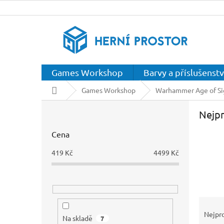
Přejít
na
obsah
Games Workshop
Barvy a příslušenstv
Domů
Games Workshop
Warhammer Age of S
P
Nejpr
o
s
Cena
t
r
419
Kč
4499
Kč
a
n
n
í
Ř
p
a
a
Nejpr
Na skladě
7
z