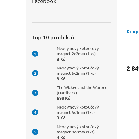
Facebook
Kragn
Top 10 produktů
Neodymový kotoučový
magnet 2x2mm (1 ks)
3 Kč
2 84
Neodymový kotoučový
magnet 5x2mm (1 ks)
3 Kč
The Wicked and the Warped
(Hardback)
699 Kč
Neodymový kotoučový
magnet 5x1mm (1ks)
3 Kč
Neodymový kotoučový
magnet 8x2mm (1ks)
4 Kč