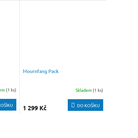
Mournfang Pack
dem
(1 ks)
Skladem
(1 ks)
KOŠÍKU
DO KOŠÍKU
1 299 Kč
h Ogorů, kteří se sjednocují ve skupiny známé jako
ví, abyste mohli sestavit a vylepšit své vlastní síly