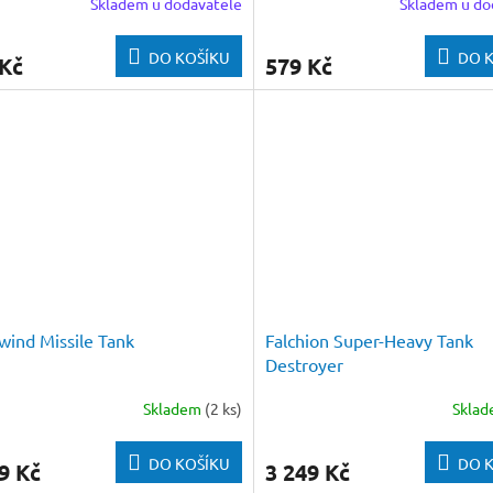
Skladem u dodavatele
Skladem u do
DO KOŠÍKU
DO 
 Kč
579 Kč
wind Missile Tank
Falchion Super-Heavy Tank
Destroyer
Skladem
(2 ks)
Skla
DO KOŠÍKU
DO 
9 Kč
3 249 Kč