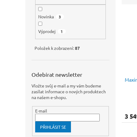
n
e
e
V
n
l
Novinka
3
ý
í
p
p
Výprodej
1
i
r
s
o
p
d
Položek k zobrazení:
87
r
u
o
k
d
t
u
ů
Odebírat newsletter
Maxim
k
Vložte svůj e-mail a my vám budeme
t
zasílat informace o nových produktech
ů
na našem e-shopu.
E-mail
3 54
PŘIHLÁSIT SE