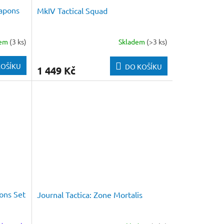
apons
MkIV Tactical Squad
dem
(3 ks)
Skladem
(>3 ks)
KOŠÍKU
DO KOŠÍKU
1 449 Kč
ons Set
Journal Tactica: Zone Mortalis