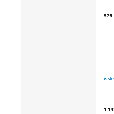
579
Whirl
1 14