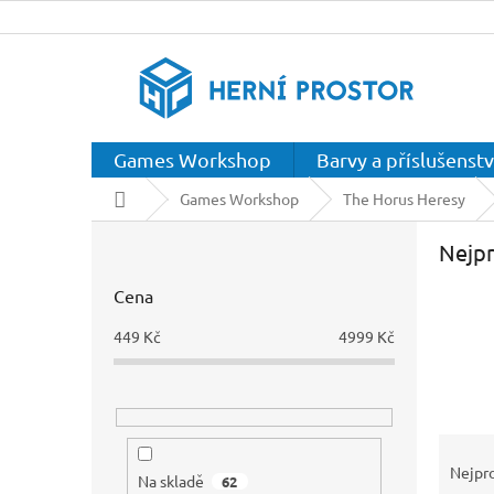
Přejít
na
obsah
Games Workshop
Barvy a příslušenstv
Domů
Games Workshop
The Horus Heresy
P
Nejpr
o
s
Cena
t
r
449
Kč
4999
Kč
a
n
n
í
Ř
p
a
a
Nejpr
Na skladě
62
z