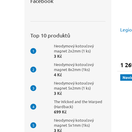
Facebook
Legio
Top 10 produktů
Neodymový kotoučový
magnet 2x2mm (1 ks)
3 Kč
1 26
Neodymový kotoučový
magnet 8x2mm (1ks)
4 Kč
Novi
Neodymový kotoučový
magnet 5x2mm (1 ks)
3 Kč
The Wicked and the Warped
(Hardback)
699 Kč
Neodymový kotoučový
magnet 5x1mm (1ks)
3 Kč