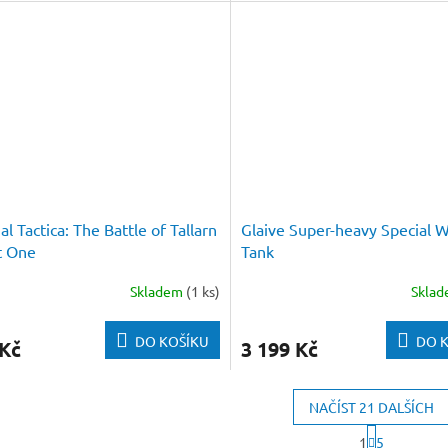
al Tactica: The Battle of Tallarn
Glaive Super-heavy Special 
t One
Tank
Skladem
(1 ks)
Skla
DO KOŠÍKU
DO 
 Kč
3 199 Kč
NAČÍST 21 DALŠÍCH
S
1
5