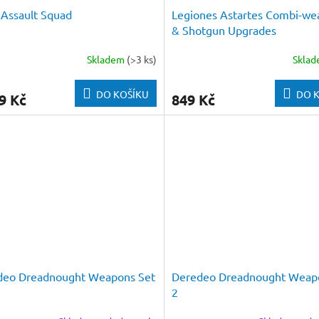
Assault Squad
Legiones Astartes Combi-we
& Shotgun Upgrades
Skladem
(>3 ks)
Skla
DO KOŠÍKU
DO 
9 Kč
849 Kč
deo Dreadnought Weapons Set
Deredeo Dreadnought Weap
2