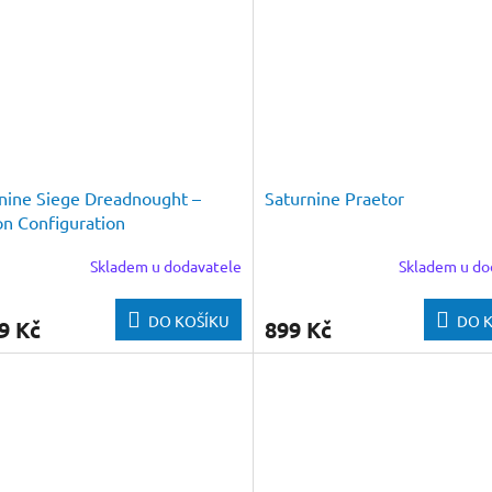
nine Siege Dreadnought –
Saturnine Praetor
n Configuration
Skladem u dodavatele
Skladem u do
DO KOŠÍKU
DO 
9 Kč
899 Kč