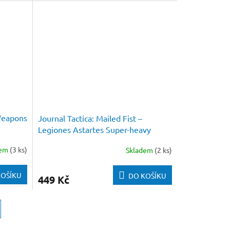
Weapons
Journal Tactica: Mailed Fist –
Legiones Astartes Super-heavy
Tanks
dem
(3 ks)
Skladem
(2 ks)
KOŠÍKU
DO KOŠÍKU
449 Kč