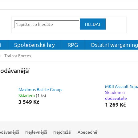
HLEDAT
í
Společenské hry
RPG
Ostatní wargaming
Traitor Forces
odávanější
MKII Assault Squ
Maximus Battle Group
Skladem u
Skladem
(1 ks)
dodavatele
3 549 Kč
1 269 Kč
odávanější
Nejlevnější
Nejdražší
Abecedně