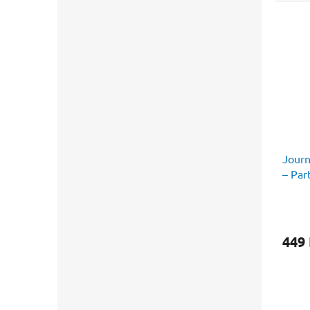
Journ
– Par
449