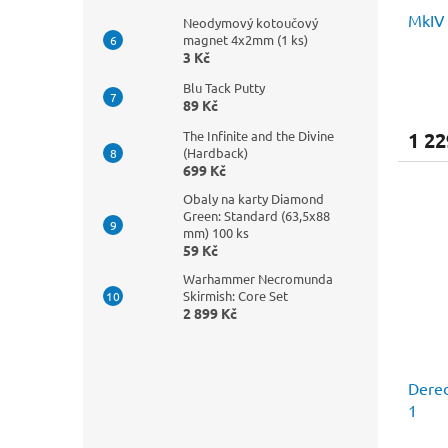
MkIV 
Neodymový kotoučový
magnet 4x2mm (1 ks)
3 Kč
Blu Tack Putty
89 Kč
The Infinite and the Divine
1 22
(Hardback)
699 Kč
Obaly na karty Diamond
Green: Standard (63,5x88
mm) 100 ks
59 Kč
Warhammer Necromunda
Skirmish: Core Set
2 899 Kč
Dere
1