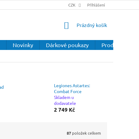
CZK
Přihlášení
NÁKUPNÍ
Prázdný košík
KOŠÍK
Novinky
Dárkové poukazy
Prodejna
Legiones Astartes:
ad
Combat Force
Skladem u
dodavatele
2 749 Kč
87
položek celkem