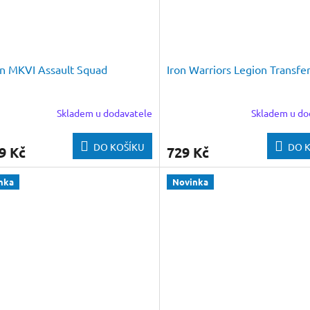
n MKVI Assault Squad
Iron Warriors Legion Transfe
Skladem u dodavatele
Skladem u do
DO KOŠÍKU
DO 
9 Kč
729 Kč
nka
Novinka