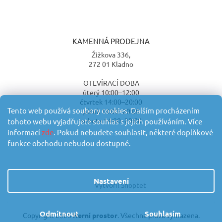
KAMENNÁ PRODEJNA
Žižkova 336,
272 01 Kladno
OTEVÍRACÍ DOBA
úterý 10:00–12:00
čtvrtek 14:00–20:00
Tento web používá soubory cookies. Dalším procházením
pátek 14:00–20:00
sobota 14:00–20:00
tohoto webu vyjadřujete souhlas s jejich používáním. Více
informací
zde
. Pokud nebudete souhlasit, některé doplňkové
funkce obchodu nebudou dostupné.
Nastavení
Vytvořil Shoptet
Odmítnout
Souhlasím
Copyright 2026
Herní prostor
. Všechna práva vyhrazena.