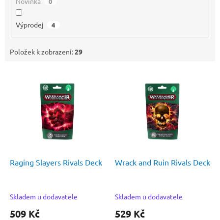
Novinka
0
Výprodej
4
Položek k zobrazení:
29
V
ý
p
i
s
p
r
o
d
Raging Slayers Rivals Deck
Wrack and Ruin Rivals Deck
u
k
t
Skladem u dodavatele
Skladem u dodavatele
ů
509 Kč
529 Kč