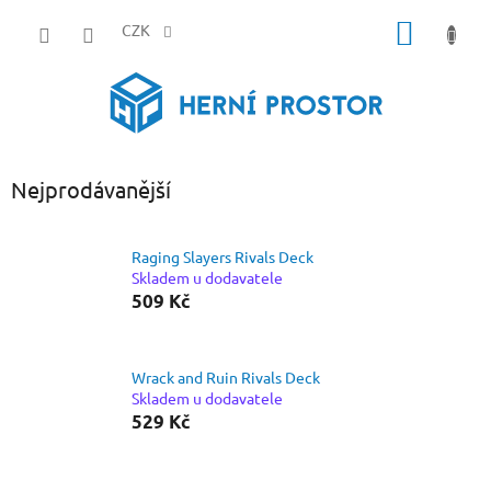
Přejít
NÁKUP
na
CZK
obsah
KOŠÍK
Nejprodávanější
Raging Slayers Rivals Deck
Skladem u dodavatele
509 Kč
Wrack and Ruin Rivals Deck
Skladem u dodavatele
529 Kč