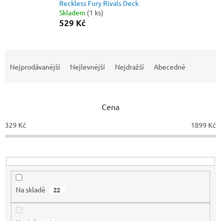
Reckless Fury Rivals Deck
Skladem
(1 ks)
529 Kč
Ř
a
Nejprodávanější
Nejlevnější
Nejdražší
Abecedně
z
e
n
Cena
í
p
329
Kč
1899
Kč
r
o
d
u
k
t
Na skladě
22
ů