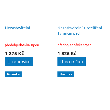
Nezastavitelní
Nezastavitelní + rozšíření
Tyrančin pád
předobjednávka srpen
předobjednávka srpen
1 275 Kč
1 826 Kč
DO KOŠÍKU
DO KOŠÍKU
Novinka
Novinka