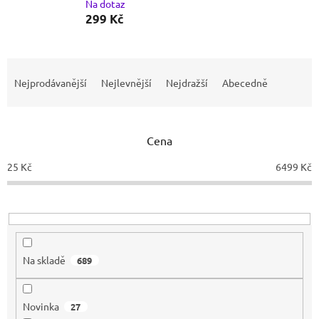
Na dotaz
299 Kč
Ř
a
Nejprodávanější
Nejlevnější
Nejdražší
Abecedně
z
e
n
Cena
í
p
25
Kč
6499
Kč
r
o
d
u
k
t
Na skladě
689
ů
Novinka
27