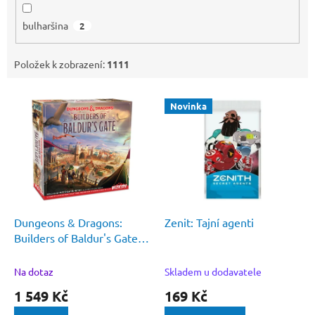
bulharšina
2
Položek k zobrazení:
1111
V
Novinka
ý
p
i
s
p
r
o
d
Dungeons & Dragons:
Zenit: Tajní agenti
u
Builders of Baldur's Gate -
k
EN
t
Na dotaz
Skladem u dodavatele
ů
1 549 Kč
169 Kč