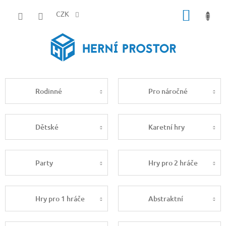
Přejít
NÁKUP
na
CZK
obsah
KOŠÍK
Rodinné
Pro náročné
Dětské
Karetní hry
Party
Hry pro 2 hráče
Hry pro 1 hráče
Abstraktní