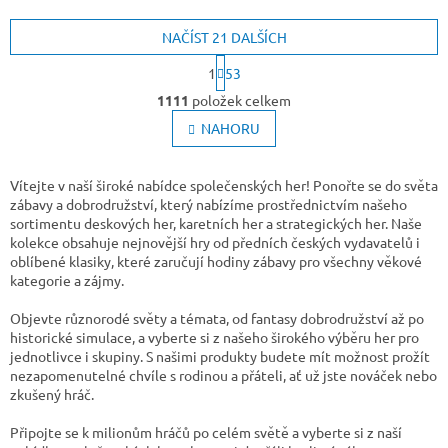
NAČÍST 21 DALŠÍCH
S
1
53
t
O
r
1111
položek celkem
v
á
l
NAHORU
n
k
á
o
d
v
a
Vítejte v naší široké nabídce společenských her! Ponořte se do světa
á
c
zábavy a dobrodružství, který nabízíme prostřednictvím našeho
n
í
sortimentu deskových her, karetních her a strategických her. Naše
í
p
kolekce obsahuje nejnovější hry od předních českých vydavatelů i
r
oblíbené klasiky, které zaručují hodiny zábavy pro všechny věkové
v
kategorie a zájmy.
k
y
Objevte různorodé světy a témata, od fantasy dobrodružství až po
v
historické simulace, a vyberte si z našeho širokého výběru her pro
ý
jednotlivce i skupiny. S našimi produkty budete mít možnost prožít
p
nezapomenutelné chvíle s rodinou a přáteli, ať už jste nováček nebo
i
zkušený hráč.
s
u
Připojte se k milionům hráčů po celém světě a vyberte si z naší