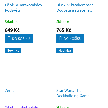
Břink! V katakombách -
Břink! V katakombách -
Podsvětí
Doupata a ztracené
komnaty
Skladem
Skladem
849 Kč
765 Kč
DO KOŠÍKU
DO KOŠÍKU
Novinka
Novinka
Zenit
Star Wars: The
Deckbuilding Game -
Povstalci a Impérium -
Posily
Skladem u dodavatele
Skladem