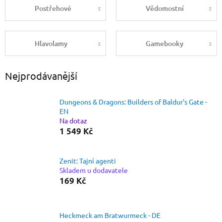
Postřehové
Vědomostní
Hlavolamy
Gamebooky
Nejprodávanější
Dungeons & Dragons: Builders of Baldur's Gate -
EN
Na dotaz
1 549 Kč
Zenit: Tajní agenti
Skladem u dodavatele
169 Kč
Heckmeck am Bratwurmeck - DE