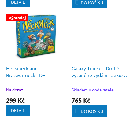
DETAIL
DO KOŠÍKU
Výprodej
Heckmeck am
Galaxy Trucker: Druhé,
Bratwurmeck - DE
vytuněné vydání - Jakože
cože!?
Na dotaz
Skladem u dodavatele
299 Kč
765 Kč
DETAIL
DO KOŠÍKU