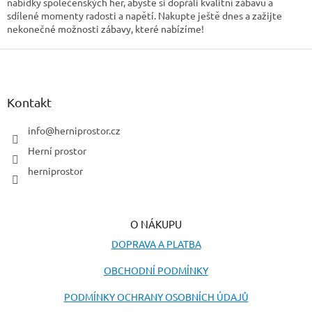
nabídky společenských her, abyste si dopřáli kvalitní zábavu a
sdílené momenty radosti a napětí. Nakupte ještě dnes a zažijte
nekonečné možnosti zábavy, které nabízíme!
Z
á
p
a
Kontakt
t
í
info
@
herniprostor.cz
Herní prostor
herniprostor
O NÁKUPU
DOPRAVA A PLATBA
OBCHODNÍ PODMÍNKY
PODMÍNKY OCHRANY OSOBNÍCH ÚDAJŮ