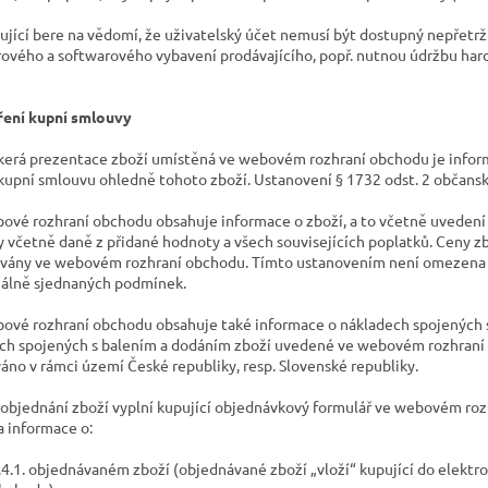
pující bere na vědomí, že uživatelský účet nemusí být dostupný nepřetr
ového a softwarového vybavení prodávajícího, popř. nutnou údržbu har
ření kupní smlouvy
škerá prezentace zboží umístěná ve webovém rozhraní obchodu je inform
 kupní smlouvu ohledně tohoto zboží. Ustanovení § 1732 odst. 2 občans
bové rozhraní obchodu obsahuje informace o zboží, a to včetně uvedení 
 včetně daně z přidané hodnoty a všech souvisejících poplatků. Ceny zbo
vány ve webovém rozhraní obchodu. Tímto ustanovením není omezena m
uálně sjednaných podmínek.
bové rozhraní obchodu obsahuje také informace o nákladech spojených 
ch spojených s balením a dodáním zboží uvedené ve webovém rozhraní o
áno v rámci území České republiky, resp. Slovenské republiky.
o objednání zboží vyplní kupující objednávkový formulář ve webovém r
 informace o:
.4.1. objednávaném zboží (objednávané zboží „vloží“ kupující do elekt