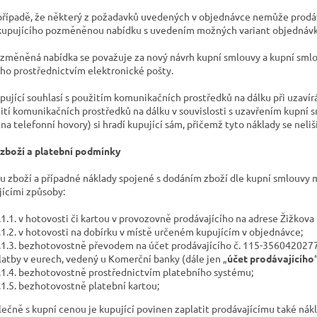
 případě, že některý z požadavků uvedených v objednávce nemůže prodáva
kupujícího pozměněnou nabídku s uvedením možných variant objednávky 
ozměněná nabídka se považuje za nový návrh kupní smlouvy a kupní smlo
ího prostřednictvím elektronické pošty.
upující souhlasí s použitím komunikačních prostředků na dálku při uzaví
žití komunikačních prostředků na dálku v souvislosti s uzavřením kupní 
na telefonní hovory) si hradí kupující sám, přičemž tyto náklady se neliš
 zboží a platební podmínky
nu zboží a případné náklady spojené s dodáním zboží dle kupní smlouvy 
jícími způsoby:
.1.1. v hotovosti či kartou v provozovně prodávajícího na adrese Žižkova
.1.2. v hotovosti na dobírku v místě určeném kupujícím v objednávce;
.1.3. bezhotovostně převodem na účet prodávajícího č. 115-356042027
latby v eurech, vedený u Komerční banky (dále jen „
účet prodávajícího
.1.4. bezhotovostně prostřednictvím platebního systému;
.1.5. bezhotovostně platební kartou;
olečně s kupní cenou je kupující povinen zaplatit prodávajícímu také ná