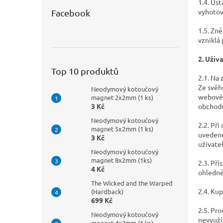
1.4. Us
vyhotov
Facebook
1.5. Zn
vzniklá
2. Uživ
Top 10 produktů
2.1. Na
Ze svéh
Neodymový kotoučový
webové 
magnet 2x2mm (1 ks)
obchod
3 Kč
Neodymový kotoučový
2.2. Při
magnet 5x2mm (1 ks)
uvedené
3 Kč
uživate
Neodymový kotoučový
magnet 8x2mm (1ks)
2.3. Př
4 Kč
ohledně
The Wicked and the Warped
2.4. Ku
(Hardback)
699 Kč
2.5. Pro
Neodymový kotoučový
nevyuží
magnet 4x2mm (1 ks)