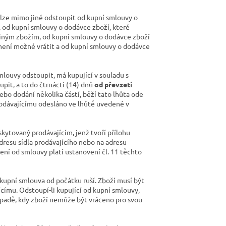
elze mimo jiné odstoupit od kupní smlouvy o
, od kupní smlouvy o dodávce zboží, které
 jiným zbožím, od kupní smlouvy o dodávce zboží
 není možné vrátit a od kupní smlouvy o dodávce
 smlouvy odstoupit, má kupující v souladu s
it, a to do čtrnácti (14) dnů
od převzetí
bo dodání několika částí, běží tato lhůta ode
rodávajícímu odesláno ve lhůtě uvedené v
kytovaný prodávajícím, jenž tvoří přílohu
resu sídla prodávajícího nebo na adresu
ení od smlouvy platí ustanovení čl. 11 těchto
kupní smlouva od počátku ruší. Zboží musí být
címu. Odstoupí-li kupující od kupní smlouvy,
řípadě, kdy zboží nemůže být vráceno pro svou