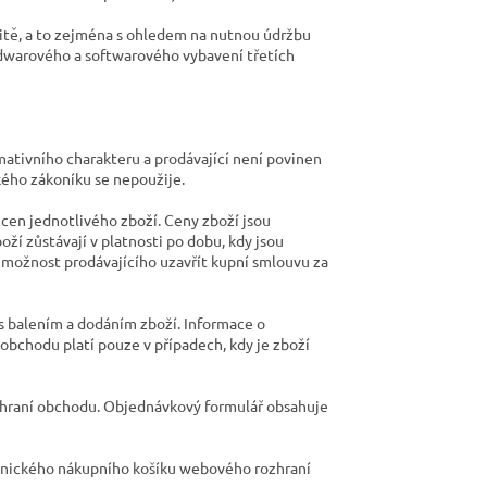
žitě, a to zejména s ohledem na nutnou údržbu
dwarového a softwarového vybavení třetích
ativního charakteru a prodávající není povinen
kého zákoníku se nepoužije.
cen jednotlivého zboží. Ceny zboží jsou
ží zůstávají v platnosti po dobu, kdy jsou
ožnost prodávajícího uzavřít kupní smlouvu za
s balením a dodáním zboží. Informace o
bchodu platí pouze v případech, kdy je zboží
ozhraní obchodu. Objednávkový formulář obsahuje
ronického nákupního košíku webového rozhraní