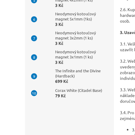
3 Kč
2.6. Ku
Neodymový kotoučový
hardwar
magnet 5x1mm (1ks)
osob.
3 Kč
3. Uzav
Neodymový kotoučový
magnet 3x2mm (1 ks)
3 Kč
3.1. Ve
uzavřít
Neodymový kotoučový
magnet 3x1mm (1 ks)
3.2. We
3 Kč
uvedeny
The Infinite and the Divine
zobrazo
(Hardback)
individ
699 Kč
3.3. We
Corax White (Citadel Base)
náklade
79 Kč
doručov
3.4. Pr
zejména
3