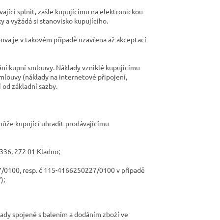
jící splnit, zašle kupujícímu na elektronickou
a vyžádá si stanovisko kupujícího.
uva je v takovém případě uzavřena až akceptací
rání kupní smlouvy. Náklady vzniklé kupujícímu
smlouvy (náklady na internetové připojení,
í od základní sazby.
může kupující uhradit prodávajícímu
 336, 272 01 Kladno;
7/0100, resp. č 115-4166250227/0100 v případě
“);
klady spojené s balením a dodáním zboží ve