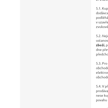
5.1. Ku
dodávce
podléhá
v uzavř
zvukové
5.2. Nej
ustanov
zboží
, 
dne pře
předcho
5.3. Pr
obchodn
elektro
obchod
5.4. V 
prodáva
nese ku
povahu 