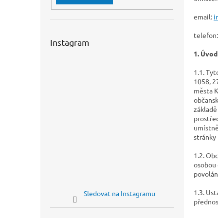
n
e
email:
i
l
telefon
Instagram
1. Úvod
1.1. Ty
1058, 2
města Kl
občansk
základě
prostře
umístně
stránky 
1.2. Ob
osobou 
povolán
1.3. Us
Sledovat na Instagramu
přednos