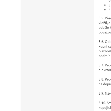
o
3
3
3.5. Př
vložil,
odešle 
považov
3.6. Od
kupní c
platnos
podmínk
3.7. Pr
elektro
3.8. Pr
na dopr
3.9. Ná
3.10. S
kupujíc