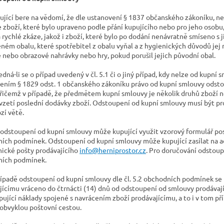
pující bere na vědomí, že dle ustanovení § 1837 občanského zákoníku, n
 zboží, které bylo upraveno podle přání kupujícího nebo pro jeho osobu
 rychlé zkáze, jakož i zboží, které bylo po dodání nenávratně smíseno s
eném obalu, které spotřebitel z obalu vyňal a z hygienických důvodů jej
 nebo obrazové nahrávky nebo hry, pokud porušil jejich původní obal.
edná-li se o případ uvedený v čl. 5.1 či o jiný případ, kdy nelze od kupní
ením § 1829 odst. 1 občanského zákoníku právo od kupní smlouvy odstoup
přičemž v případě, že předmětem kupní smlouvy je několik druhů zboží ne
vzetí poslední dodávky zboží. Odstoupení od kupní smlouvy musí být p
zí větě.
o odstoupení od kupní smlouvy může kupující využit vzorový formulář pos
ích podmínek. Odstoupení od kupní smlouvy může kupující zasílat na ad
nické pošty prodávajícího
info@herniprostor.cz
. Pro doručování odstoup
ních podmínek.
případě odstoupení od kupní smlouvy dle čl. 5.2 obchodních podmínek se 
jícímu vráceno do čtrnácti (14) dnů od odstoupení od smlouvy prodávají
pující náklady spojené s navrácením zboží prodávajícímu, a to i v tom p
obvyklou poštovní cestou.