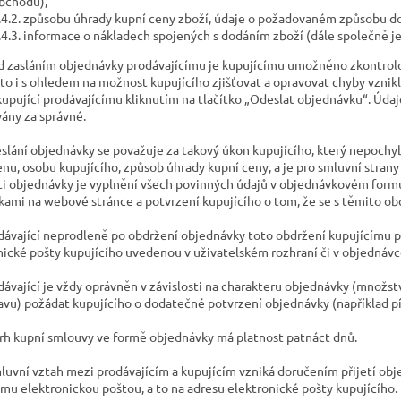
bchodu),
.4.2. způsobu úhrady kupní ceny zboží, údaje o požadovaném způsobu d
.4.3. informace o nákladech spojených s dodáním zboží (dále společně je
ed zasláním objednávky prodávajícímu je kupujícímu umožněno zkontrolo
 a to i s ohledem na možnost kupujícího zjišťovat a opravovat chyby vzni
kupující prodávajícímu kliknutím na tlačítko „Odeslat objednávku“. Úda
ány za správné.
eslání objednávky se považuje za takový úkon kupujícího, který nepoch
enu, osobu kupujícího, způsob úhrady kupní ceny, a je pro smluvní str
ti objednávky je vyplnění všech povinných údajů v objednávkovém form
ami na webové stránce a potvrzení kupujícího o tom, že se s těmito o
odávající neprodleně po obdržení objednávky toto obdržení kupujícímu p
nické pošty kupujícího uvedenou v uživatelském rozhraní či v objednávce
odávající je vždy oprávněn v závislosti na charakteru objednávky (množst
avu) požádat kupujícího o dodatečné potvrzení objednávky (například pí
vrh kupní smlouvy ve formě objednávky má platnost patnáct dnů.
mluvní vztah mezi prodávajícím a kupujícím vzniká doručením přijetí obje
ímu elektronickou poštou, a to na adresu elektronické pošty kupujícího.