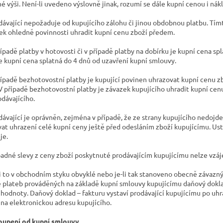
é výši. Není-li uvedeno výslovně jinak, rozumí se dále kupní cenou i nák
odávající nepožaduje od kupujícího zálohu či jinou obdobnou platbu. Tím
k ohledně povinnosti uhradit kupní cenu zboží předem.
řípadě platby v hotovosti či v případě platby na dobírku je kupní cena sp
je kupní cena splatná do 4 dnů od uzavření kupní smlouvy.
případě bezhotovostní platby je kupující povinen uhrazovat kupní cenu 
 V případě bezhotovostní platby je závazek kupujícího uhradit kupní cen
odávajícího.
odávající je oprávněn, zejména v případě, že ze strany kupujícího nedojd
at uhrazení celé kupní ceny ještě před odesláním zboží kupujícímu. Us
je.
ípadné slevy z ceny zboží poskytnuté prodávajícím kupujícímu nelze vz
-li to v obchodním styku obvyklé nebo je-li tak stanoveno obecně závazný
 plateb prováděných na základě kupní smlouvy kupujícímu daňový doklad
 hodnoty. Daňový doklad – fakturu vystaví prodávající kupujícímu po uhra
na elektronickou adresu kupujícího.
oupení od kupní smlouvy