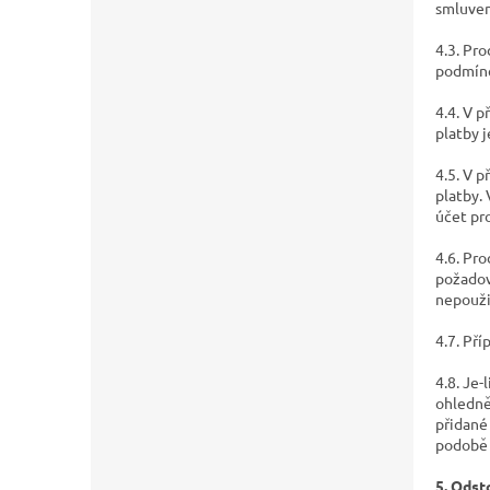
smluven
4.3. Pr
podmíne
4.4. V p
platby 
4.5. V 
platby.
účet pr
4.6. Pr
požadov
nepouži
4.7. Př
4.8. Je
ohledně
přidané
podobě 
5. Odst