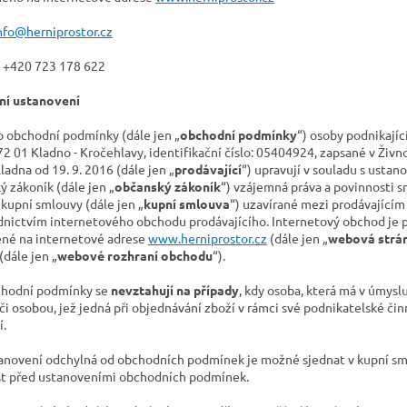
nfo@herniprostor.cz
: +420 723 178 622
ní ustanovení
to obchodní podmínky (dále jen „
obchodní podmínky
“) osoby podnikajíc
72 01 Kladno - Kročehlavy, identifikační číslo: 05404924, zapsané v Ži
adna od 19. 9. 2016 (dále jen „
prodávající
“) upravují v souladu s ustan
ý zákoník (dále jen „
občanský zákoník
“) vzájemná práva a povinnosti s
 kupní smlouvy (dále jen „
kupní smlouva
“) uzavírané mezi prodávajícím 
dnictvím internetového obchodu prodávajícího. Internetový obchod je 
né na internetové adrese
www.herniprostor.cz
(dále jen „
webová strá
(dále jen „
webové rozhraní obchodu
“).
chodní podmínky se
nevztahují na případy
, kdy osoba, která má v úmysl
či osobou, jež jedná při objednávání zboží v rámci své podnikatelské č
í.
tanovení odchylná od obchodních podmínek je možné sjednat v kupní sm
t před ustanoveními obchodních podmínek.