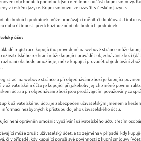
tanovení obchodních podmínek jsou nedílnou součástí kupní smlouvy. K
eny v českém jazyce. Kupní smlouvu lze uzavřít v českém jazyce.
ění obchodních podmínek může prodávající měnit či doplňovat. Tímto u
 po dobu účinnosti předchozího znění obchodních podmínek.
atelský účet
 základě registrace kupujícího provedené na webové stránce může kupují
o uživatelského rozhraní může kupující provádět objednávání zboží (dál
rozhraní obchodu umožňuje, může kupující provádět objednávání zboží
u.
 registraci na webové stránce a při objednávání zboží je kupující povin
 v uživatelském účtu je kupující při jakékoliv jejich změně povinen akt
lském účtu a při objednávání zboží jsou prodávajícím považovány za spr
ístup k uživatelskému účtu je zabezpečen uživatelským jménem a heslem
 informací nezbytných k přístupu do jeho uživatelského účtu.
pující není oprávněn umožnit využívání uživatelského účtu třetím osobá
dávající může zrušit uživatelský účet, a to zejména v případě, kdy kupují
vá, či v případě, kdy kupující poruší své povinnosti z kupní smlouvy (v