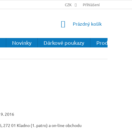
CZK
Přihlášení
NÁKUPNÍ
Prázdný košík
KOŠÍK
Novinky
Dárkové poukazy
Prodejna
 9. 2016
 272 01 Kladno (1. patro) a on-line obchodu