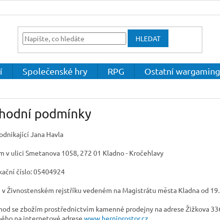
HLEDAT
í
Společenské hry
RPG
Ostatní wargaming
hodní podmínky
odnikající Jana Havla
em v ulici Smetanova 1058, 272 01 Kladno - Kročehlavy
ikační číslo: 05404924
 v Živnostenském rejstříku vedeném na Magistrátu města Kladna od 19.
hod se zbožím prostřednictvím kamenné prodejny na adrese Žižkova 336,
ého na internetové adrese
www.herniprostor.cz