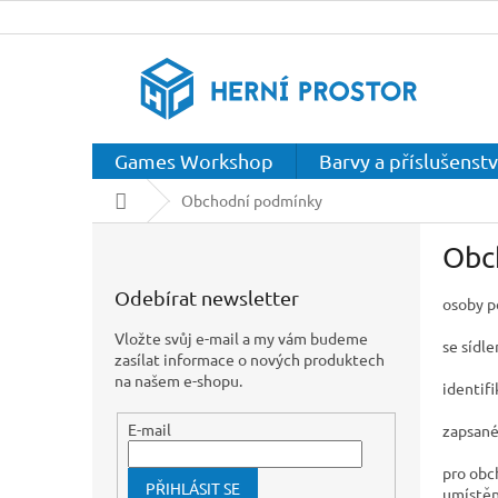
Přejít
na
obsah
Games Workshop
Barvy a příslušenstv
Domů
Obchodní podmínky
P
Obc
o
s
Odebírat newsletter
osoby p
t
r
Vložte svůj e-mail a my vám budeme
se sídl
a
zasílat informace o nových produktech
n
na našem e-shopu.
identif
n
í
E-mail
zapsané
p
pro obc
a
PŘIHLÁSIT SE
umístěn