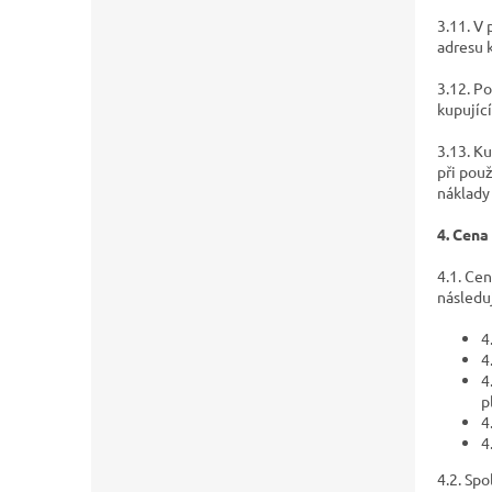
3.11. V
adresu 
3.12. P
kupujíc
3.13. K
při pou
náklady 
4. Cena
4.1. Ce
následu
4
4
4
p
4
4
4.2. Sp