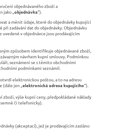
oručení objednávaného zboží a
n jako „
objednávka
“).
vat a měnit údaje, které do objednávky kupující
klé při zadávání dat do objednávky. Objednávku
je uvedené v objednávce jsou prodávajícím
ybným způsobem identifikuje objednávané zboží,
any závazným návrhem kupní smlouvy. Podmínkou
uláři, seznámení se s těmito obchodními
bchodními podmínkami seznámil.
otvrdí elektronickou poštou, a to na adresu
 (dále jen „
elektronická adresa kupujícího
“).
ví zboží, výše kupní ceny, předpokládané náklady
semně či telefonicky).
dnávky (akceptací), jež je prodávajícím zasláno