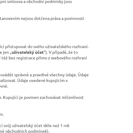
upní smlouva a obchodní podmínky jsou
stanovením nejsou dotčena práva a povinnosti
cí přistupovat do svého uživatelského rozhraní.
e jen „
uživatelský účet
“). V případě, že to
 též bez registrace přímo z webového rozhraní
en uvádět správně a pravdivě všechny údaje. Údaje
ualizovat. Údaje uvedené kupujícím v
ávné.
. Kupující je povinen zachovávat mlčenlivost
m.
cí svůj uživatelský účet déle než 1 rok
četně obchodních podmínek).