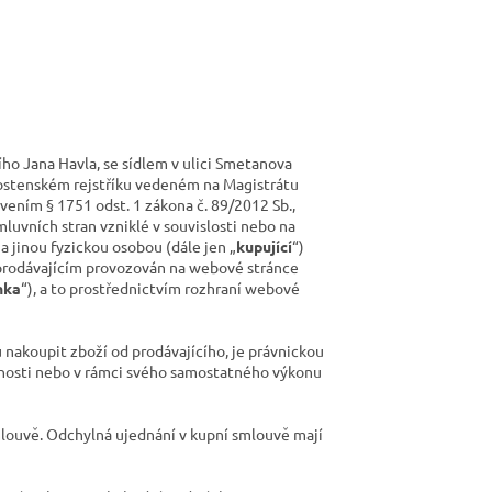
ího Jana Havla, se sídlem v ulici Smetanova
vnostenském rejstříku vedeném na Magistrátu
ovením § 1751 odst. 1 zákona č. 89/2012 Sb.,
mluvních stran vzniklé v souvislosti nebo na
a jinou fyzickou osobou (dále jen „
kupující
“)
prodávajícím provozován na webové stránce
nka
“), a to prostřednictvím rozhraní webové
u nakoupit zboží od prodávajícího, je právnickou
innosti nebo v rámci svého samostatného výkonu
louvě. Odchylná ujednání v kupní smlouvě mají