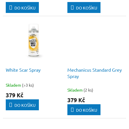
je
je
DO KOŠÍKU
DO KOŠÍKU
5,0
5,0
z
z
5
5
hvězdiček.
hvězdiček.
White Scar Spray
Mechanicus Standard Grey
Spray
Skladem
(>3 ks)
Průměrné
Skladem
(2 ks)
hodnocení
379 Kč
produktu
379 Kč
je
DO KOŠÍKU
5,0
DO KOŠÍKU
z
5
hvězdiček.