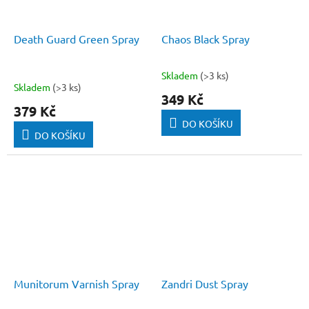
Death Guard Green Spray
Chaos Black Spray
Skladem
(>3 ks)
Průměrné
Skladem
(>3 ks)
hodnocení
349 Kč
produktu
379 Kč
je
DO KOŠÍKU
5,0
DO KOŠÍKU
z
5
hvězdiček.
Munitorum Varnish Spray
Zandri Dust Spray