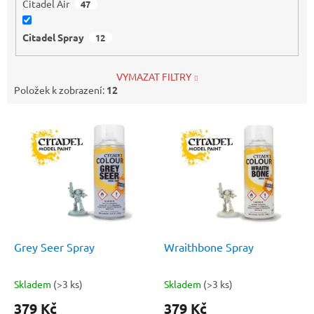
Citadel Air
47
Citadel Spray
12
VYMAZAT FILTRY
Položek k zobrazení:
12
V
ý
p
i
s
p
r
o
d
Grey Seer Spray
Wraithbone Spray
u
k
Skladem
(>3 ks)
Skladem
(>3 ks)
Průměrné
Průměrné
t
hodnocení
hodnocení
379 Kč
379 Kč
ů
produktu
produktu