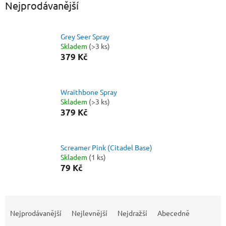
Nejprodávanější
Grey Seer Spray
Skladem
(>3 ks)
379 Kč
Wraithbone Spray
Skladem
(>3 ks)
379 Kč
Screamer Pink (Citadel Base)
Skladem
(1 ks)
79 Kč
Ř
a
Nejprodávanější
Nejlevnější
Nejdražší
Abecedně
z