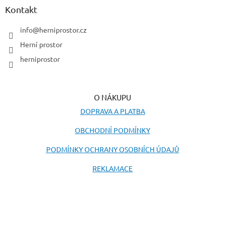
a
Kontakt
t
í
info
@
herniprostor.cz
Herní prostor
herniprostor
O NÁKUPU
DOPRAVA A PLATBA
OBCHODNÍ PODMÍNKY
PODMÍNKY OCHRANY OSOBNÍCH ÚDAJŮ
REKLAMACE