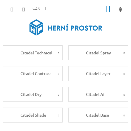
Přejít
NÁKUP
na
CZK
obsah
KOŠÍK
Citadel Technical
Citadel Spray
Citadel Contrast
Citadel Layer
Citadel Dry
Citadel Air
Citadel Shade
Citadel Base