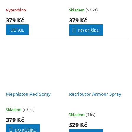
Vyprodáno
Skladem
(>3 ks)
379 Kč
379 Kč
DETAIL
DO KOŠÍKU
Mephiston Red Spray
Retributor Armour Spray
Skladem
(>3 ks)
Průměrné
Skladem
(3 ks)
hodnocení
379 Kč
produktu
529 Kč
je
DO KOŠÍKU