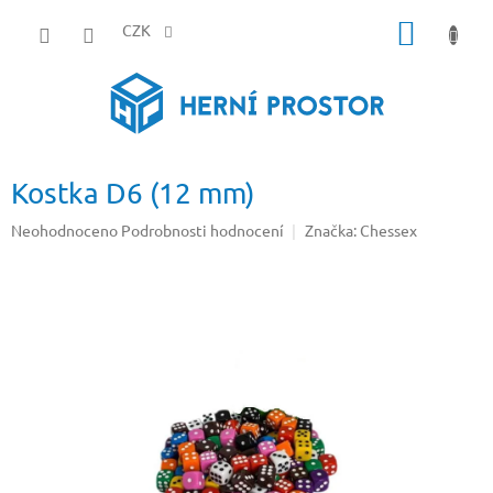
Přejít
NÁKUP
na
CZK
obsah
KOŠÍK
Kostka D6 (12 mm)
Průměrné
Neohodnoceno
Podrobnosti hodnocení
Značka:
Chessex
hodnocení
produktu
je
0,0
z
5
hvězdiček.