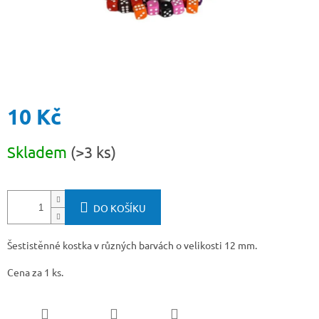
10 Kč
Měrná
Skladem
(>3 ks)
cena:
DO KOŠÍKU
Šestistěnné kostka v různých barvách o velikosti 12 mm.
Cena za 1 ks.