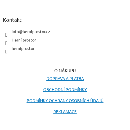
Z
á
p
a
Kontakt
t
í
info
@
herniprostor.cz
Herní prostor
herniprostor
O NÁKUPU
DOPRAVA A PLATBA
OBCHODNÍ PODMÍNKY
PODMÍNKY OCHRANY OSOBNÍCH ÚDAJŮ
REKLAMACE