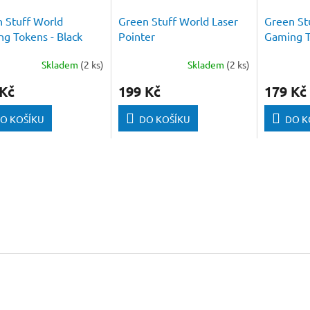
 Stuff World
Green Stuff World Laser
Green St
g Tokens - Black
Pointer
Gaming T
 8 mm (Pack 50 pcs)
Cubes 8 
Skladem
(2 ks)
Skladem
(2 ks)
 Kč
199 Kč
179 Kč
O KOŠÍKU
DO KOŠÍKU
DO K