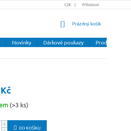
CZK
Přihlášení
NÁKUPNÍ
Prázdný košík
KOŠÍK
Novinky
Dárkové poukazy
Prodejna
 Kč
dem
(>3 ks)
DO KOŠÍKU