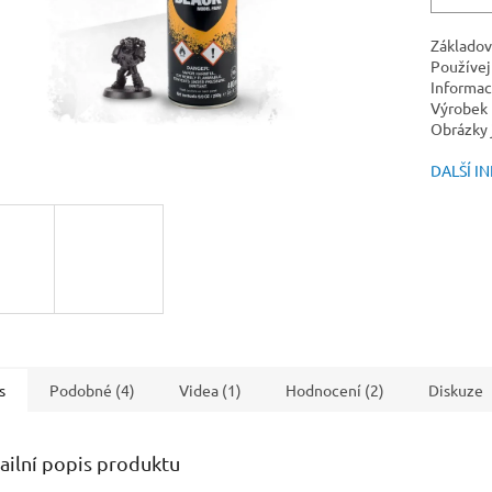
Základov
Používej
Informac
Výrobek 
Obrázky j
DALŠÍ I
s
Podobné (4)
Videa (1)
Hodnocení (2)
Diskuze
ailní popis produktu