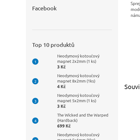
Spre
Facebook
mode
náma
Top 10 produktů
Neodymový kotoučový
magnet 2x2mm (1 ks)
3 Kč
Neodymový kotoučový
magnet 8x2mm (1ks)
Souvi
4 Kč
Neodymový kotoučový
magnet 5x2mm (1 ks)
3 Kč
The Wicked and the Warped
(Hardback)
699 Kč
Neodymový kotoučový
magnet 5x1mm (1ks)