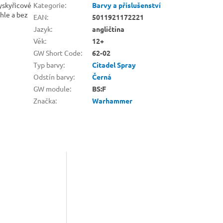
ryskyřicové
Kategorie
:
Barvy a příslušenství
hle a bez
EAN
:
5011921172221
Jazyk
:
angličtina
Věk
:
12+
GW Short Code
:
62-02
Typ barvy
:
Citadel Spray
Odstín barvy
:
Černá
GW module
:
BS:F
Značka
:
Warhammer