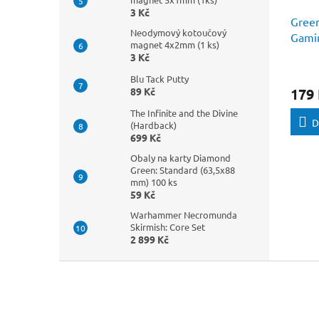
3 Kč
Green
Neodymový kotoučový
Gamin
magnet 4x2mm (1 ks)
Cubes
3 Kč
Blu Tack Putty
179
89 Kč
The Infinite and the Divine
D
(Hardback)
699 Kč
Obaly na karty Diamond
Green: Standard (63,5x88
mm) 100 ks
59 Kč
Warhammer Necromunda
Skirmish: Core Set
2 899 Kč
Z
á
p
a