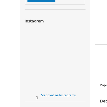
n
e
l
Instagram
Popi
Sledovat na Instagramu
Det