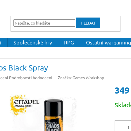
HLEDAT
í
Společenské hry
RPG
Ostatní wargaming
os Black Spray
né
cení
Podrobnosti hodnocení
Značka:
Games Workshop
ení
349
u
Měrná
Skla
cena:
ek.