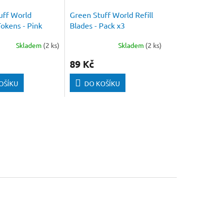
uff World
Green Stuff World Refill
okens - Pink
Blades - Pack x3
mm (Pack 50 pcs)
Skladem
(2 ks)
Skladem
(2 ks)
89 Kč
OŠÍKU
DO KOŠÍKU