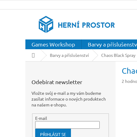
Přejít
na
obsah
Games Workshop
Barvy a příslušenstv
Domů
Barvy a příslušenství
Chaos Black Spray
P
Cha
o
s
Průměr
2 hodno
Odebírat newsletter
t
hodnoc
r
produkt
Vložte svůj e-mail a my vám budeme
a
je
zasílat informace o nových produktech
n
5,0
na našem e-shopu.
z
n
5
í
E-mail
hvězdič
p
a
PŘIHLÁSIT SE