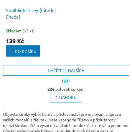
Soulblight Grey (Citadel
Shade)
Skladem
(>3 ks)
139 Kč
DO KOŠÍKU
NAČÍST 21 DALŠÍCH
S
1
11
t
O
r
226
položek celkem
v
á
l
NAHORU
n
k
á
o
d
v
a
Objevte široký výběr barev a příslušenství pro malování a úpravu
á
c
vašich modelů a figurek. Naše kategorie "Barvy a příslušenství"
n
í
nabízí širokou škálu vysoce kvalitních produktů, které vám pomohou
í
p
přinést vaše modely k životu a přidat do nich úžasné detaily.