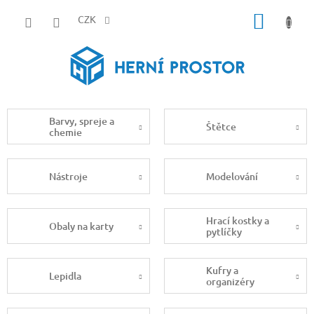
Přejít
NÁKUP
na
CZK
obsah
KOŠÍK
Barvy, spreje a
Štětce
chemie
Nástroje
Modelování
Hrací kostky a
Obaly na karty
pytlíčky
Kufry a
Lepidla
organizéry