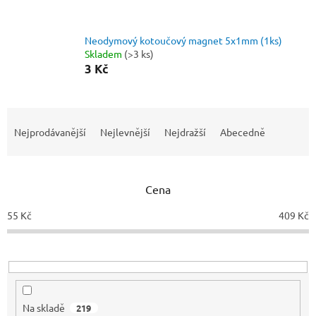
Neodymový kotoučový magnet 5x1mm (1ks)
Skladem
(>3 ks)
3 Kč
Ř
a
Nejprodávanější
Nejlevnější
Nejdražší
Abecedně
z
e
n
Cena
í
p
55
Kč
409
Kč
r
o
d
u
k
t
Na skladě
219