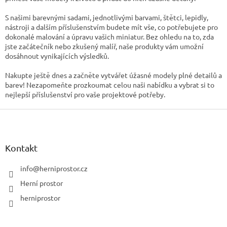
r
v
S našimi barevnými sadami, jednotlivými barvami, štětci, lepidly,
k
nástroji a dalším příslušenstvím budete mít vše, co potřebujete pro
y
dokonalé malování a úpravu vašich miniatur. Bez ohledu na to, zda
v
jste začátečník nebo zkušený malíř, naše produkty vám umožní
ý
dosáhnout vynikajících výsledků.
p
i
Nakupte ještě dnes a začněte vytvářet úžasné modely plné detailů a
s
barev! Nezapomeňte prozkoumat celou naši nabídku a vybrat si to
u
nejlepší příslušenství pro vaše projektové potřeby.
Z
á
p
a
Kontakt
t
í
info
@
herniprostor.cz
Herní prostor
herniprostor