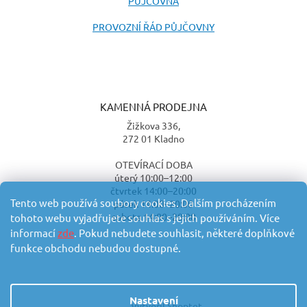
PŮJČOVNA
PROVOZNÍ ŘÁD PŮJČOVNY
KAMENNÁ PRODEJNA
Žižkova 336,
272 01 Kladno
OTEVÍRACÍ DOBA
úterý 10:00–12:00
čtvrtek 14:00–20:00
Tento web používá soubory cookies. Dalším procházením
pátek 14:00–20:00
sobota 14:00–20:00
tohoto webu vyjadřujete souhlas s jejich používáním. Více
informací
zde
. Pokud nebudete souhlasit, některé doplňkové
funkce obchodu nebudou dostupné.
Nastavení
Vytvořil Shoptet