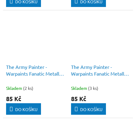
DO KOŠÍKU
DO KOŠÍKU
The Army Painter -
The Army Painter -
Warpaints Fanatic Metallic:
Warpaints Fanatic Metallic:
Gun Metal
Shining Silver
Skladem
(2 ks)
Skladem
(3 ks)
85 Kč
85 Kč
DO KOŠÍKU
DO KOŠÍKU