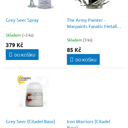
p
r
o
d
Grey Seer Spray
The Army Painter -
u
Warpaints Fanatic Metallic:
k
Plate Mail Metal
Skladem
(>3 ks)
Průměrné
t
Skladem
(3 ks)
hodnocení
379 Kč
ů
produktu
85 Kč
je
DO KOŠÍKU
5,0
DO KOŠÍKU
z
5
hvězdiček.
Grey Seer (Citadel Base)
Iron Warriors (Citadel
Base)