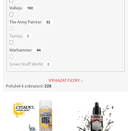
Vallejo
102
The Army Painter
32
Tamiya
0
Warhammer
44
Green Stuff World
0
VYMAZAT FILTRY
Položek k zobrazení:
226
V
ý
p
i
s