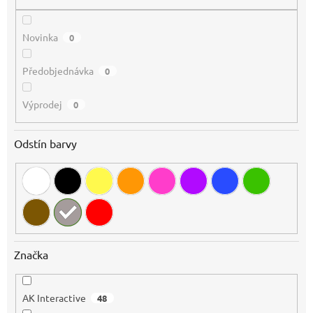
ů
Novinka
0
Předobjednávka
0
Výprodej
0
Odstín barvy
Značka
AK Interactive
48