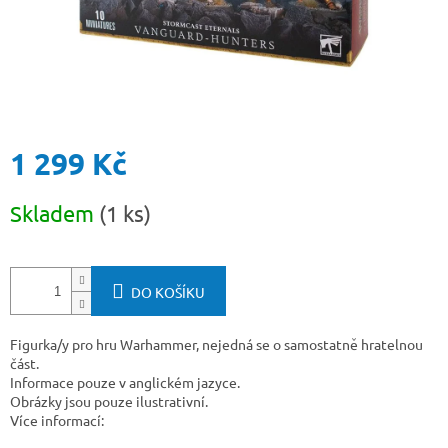
1 299 Kč
Měrná
Skladem
(1 ks)
cena:
DO KOŠÍKU
Figurka/y pro hru Warhammer, nejedná se o samostatně hratelnou
část.
Informace pouze v anglickém jazyce.
Obrázky jsou pouze ilustrativní.
Více informací: