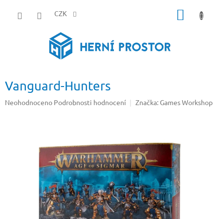
Přejít
NÁKUP
na
CZK
obsah
KOŠÍK
Vanguard-Hunters
Průměrné
Neohodnoceno
Podrobnosti hodnocení
Značka:
Games Workshop
hodnocení
produktu
je
0,0
z
5
hvězdiček.