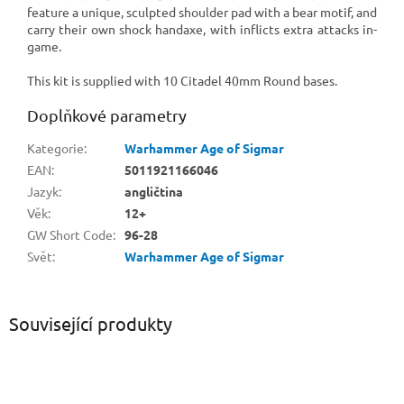
feature a unique, sculpted shoulder pad with a bear motif, and
carry their own shock handaxe, with inflicts extra attacks in-
game.
This kit is supplied with 10 Citadel 40mm Round bases.
Doplňkové parametry
Kategorie
:
Warhammer Age of Sigmar
EAN
:
5011921166046
Jazyk
:
angličtina
Věk
:
12+
GW Short Code
:
96-28
Svět
:
Warhammer Age of Sigmar
Související produkty