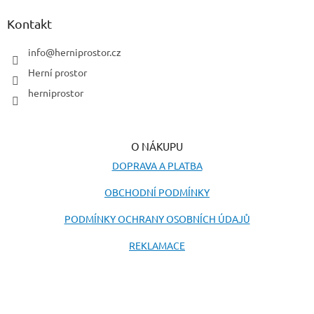
p
a
Kontakt
t
í
info
@
herniprostor.cz
Herní prostor
herniprostor
O NÁKUPU
DOPRAVA A PLATBA
OBCHODNÍ PODMÍNKY
PODMÍNKY OCHRANY OSOBNÍCH ÚDAJŮ
REKLAMACE