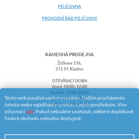
PŮJČOVNA
PROVOZNÍ ŘÁD PŮJČOVNY
KAMENNÁ PRODEJNA
Žižkova 336,
272 01 Kladno
OTEVÍRACÍ DOBA
úterý 10:00–12:00
čtvrtek 14:00–20:00
Tento web používá soubory cookies. Dalším procházením
pátek 14:00–20:00
sobota 14:00–20:00
tohoto webu vyjadřujete souhlas s jejich používáním. Více
informací
zde
. Pokud nebudete souhlasit, některé doplňkové
funkce obchodu nebudou dostupné.