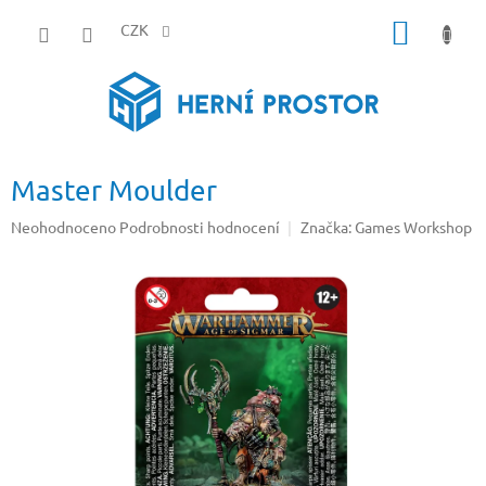
Přejít
NÁKUP
na
CZK
obsah
KOŠÍK
Master Moulder
Průměrné
Neohodnoceno
Podrobnosti hodnocení
Značka:
Games Workshop
hodnocení
produktu
je
0,0
z
5
hvězdiček.