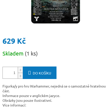
629 Kč
Měrná
Skladem
(1 ks)
cena:
DO KOŠÍKU
Figurka/y pro hru Warhammer, nejedná se o samostatně hratelnou
část.
Informace pouze v anglickém jazyce.
Obrázky jsou pouze ilustrativní.
Více informací: