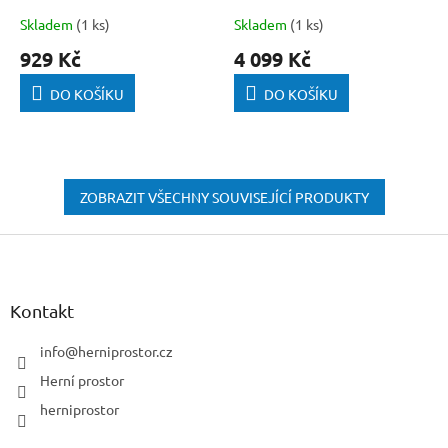
Skladem
(1 ks)
Skladem
(1 ks)
929 Kč
4 099 Kč
DO KOŠÍKU
DO KOŠÍKU
ZOBRAZIT VŠECHNY SOUVISEJÍCÍ PRODUKTY
Z
á
p
a
Kontakt
t
í
info
@
herniprostor.cz
Herní prostor
herniprostor