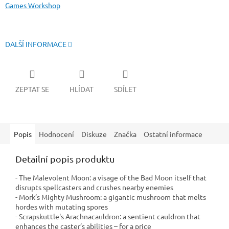
Games Workshop
DALŠÍ INFORMACE
ZEPTAT SE
HLÍDAT
SDÍLET
Popis
Hodnocení
Diskuze
Značka
Ostatní informace
Detailní popis produktu
- The Malevolent Moon: a visage of the Bad Moon itself that
disrupts spellcasters and crushes nearby enemies
- Mork’s Mighty Mushroom: a gigantic mushroom that melts
hordes with mutating spores
- Scrapskuttle's Arachnacauldron: a sentient cauldron that
enhances the caster’s abilities – for a price