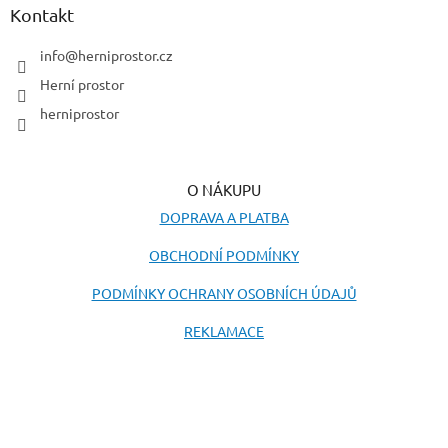
a
Kontakt
t
í
info
@
herniprostor.cz
Herní prostor
herniprostor
O NÁKUPU
DOPRAVA A PLATBA
OBCHODNÍ PODMÍNKY
PODMÍNKY OCHRANY OSOBNÍCH ÚDAJŮ
REKLAMACE