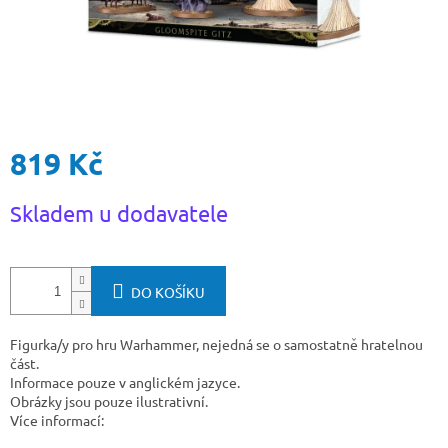
819 Kč
Měrná
Skladem u dodavatele
cena:
DO KOŠÍKU
Figurka/y pro hru Warhammer, nejedná se o samostatně hratelnou
část.
Informace pouze v anglickém jazyce.
Obrázky jsou pouze ilustrativní.
Více informací: