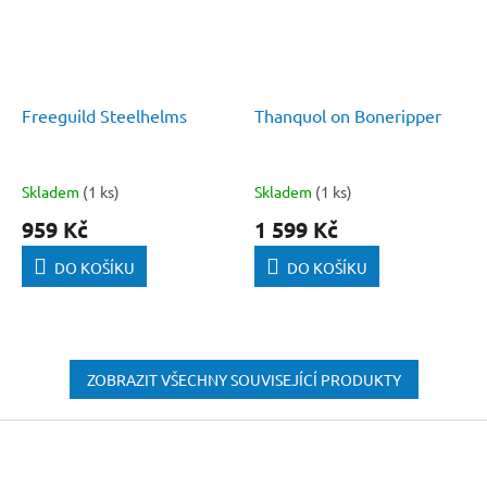
Freeguild Steelhelms
Thanquol on Boneripper
Skladem
(1 ks)
Skladem
(1 ks)
959 Kč
1 599 Kč
DO KOŠÍKU
DO KOŠÍKU
ZOBRAZIT VŠECHNY SOUVISEJÍCÍ PRODUKTY
Z
á
p