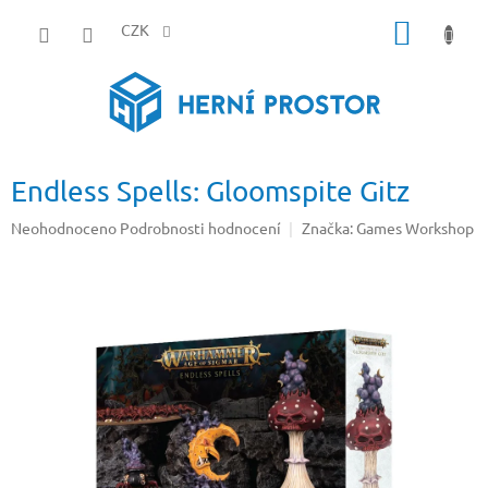
Přejít
NÁKUP
na
CZK
obsah
KOŠÍK
Endless Spells: Gloomspite Gitz
Průměrné
Neohodnoceno
Podrobnosti hodnocení
Značka:
Games Workshop
hodnocení
produktu
je
0,0
z
5
hvězdiček.