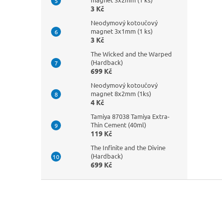
3 Kč
Neodymový kotoučový
magnet 3x1mm (1 ks)
3 Kč
The Wicked and the Warped
(Hardback)
699 Kč
Neodymový kotoučový
magnet 8x2mm (1ks)
4 Kč
Tamiya 87038 Tamiya Extra-
Thin Cement (40ml)
119 Kč
The Infinite and the Divine
(Hardback)
699 Kč
Z
á
p
a