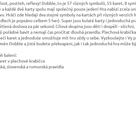
lost, postřeh, reflexy! Dobble, to je 57 různých symbolů, 55 karet, 8 sy
ě a každé dvě karty spolu mají společný pouze jeden! Hra nabízí zcela un
vu. Hráči zde hledají dva stejné symboly na kartách při různých verzích h
idlech je popsáno celkem 5 her). Super jsou kulaté karty i jednoduchá pr
ětlená doslova za pár sekund. Cílová skupina jsou děti i dospělí - všichni,
jí pořádně bavit a nemají čas pročítat dlouhá pravidla. Plechová krabičk
ečí karet a jednoduše umožňuje mít hru vždy u sebe. Vyzkoušejte i Vy 
mén Dobble a jistě budete překvapeni, jak i tak jednoduchá hra může b
h balení:
aret v plechové krabičce
ská, slovenská a rumunská pravidla