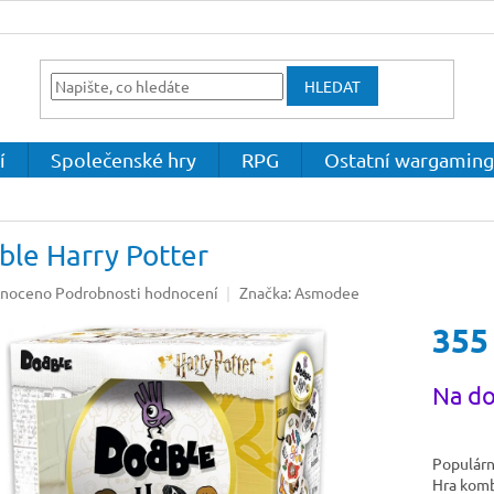
HLEDAT
í
Společenské hry
RPG
Ostatní wargaming
ble Harry Potter
né
noceno
Podrobnosti hodnocení
Značka:
Asmodee
ení
355
u
Měrná
Na do
cena:
ek.
Populárn
Hra komb