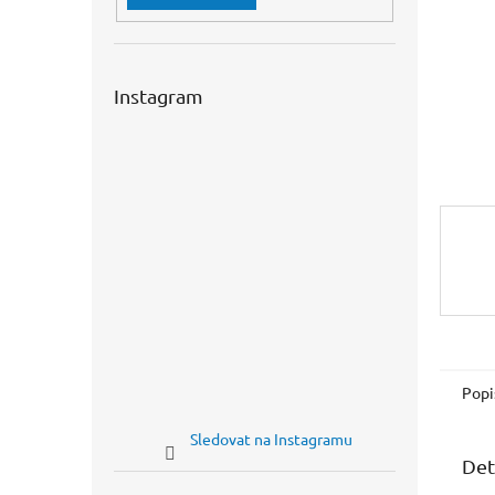
n
e
l
Instagram
Popi
Sledovat na Instagramu
Det