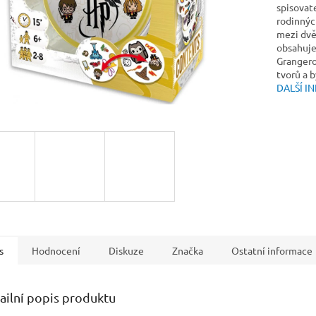
spisovat
rodinnýc
mezi dvěm
obsahuje
Grangero
tvorů a b
DALŠÍ I
s
Hodnocení
Diskuze
Značka
Ostatní informace
ailní popis produktu