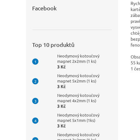
Rych
Facebook
kart
zába
prav
vysv
chtě
bezp
Top 10 produktů
feno
Neodymový kotoučový
Obsa
magnet 2x2mm (1 ks)
55 k
3 Kč
1 če
Neodymový kotoučový
magnet 5x2mm (1 ks)
3 Kč
Neodymový kotoučový
magnet 4x2mm (1 ks)
3 Kč
Neodymový kotoučový
magnet 5x1mm (1ks)
3 Kč
Neodymový kotoučový
magnet 3x2mm (1 ks)