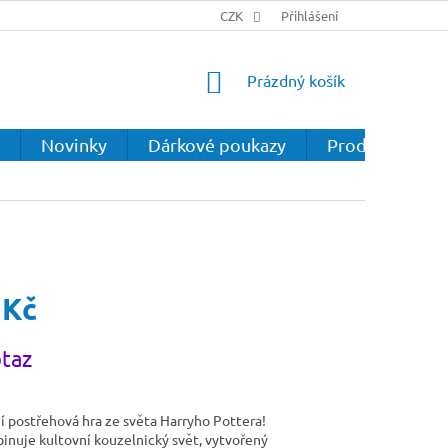
CZK
Přihlášení
NÁKUPNÍ
Prázdný košík
KOŠÍK
Novinky
Dárkové poukazy
Prodejna
 Kč
taz
í postřehová hra ze světa Harryho Pottera!
inuje kultovní kouzelnický svět, vytvořený