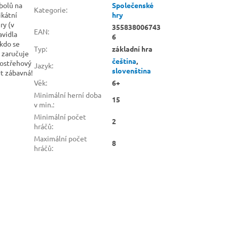
mbolů na
Společenské
Kategorie
:
ikátní
hry
ry (v
355838006743
EAN
:
avidla
6
 kdo se
Typ
:
základní hra
a zaručuje
čeština
,
postřehový
Jazyk
:
slovenština
ýt zábavná!
Věk
:
6+
Minimální herní doba
15
v min.
:
Minimální počet
2
hráčů
:
Maximální počet
8
hráčů
: