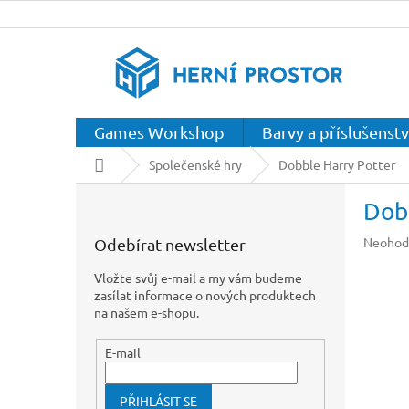
Přejít
na
obsah
Games Workshop
Barvy a příslušenstv
Domů
Společenské hry
Dobble Harry Potter
P
Dob
o
s
Průměr
Neohod
Odebírat newsletter
t
hodnoc
r
produkt
Vložte svůj e-mail a my vám budeme
a
je
zasílat informace o nových produktech
n
0,0
na našem e-shopu.
z
n
5
í
E-mail
hvězdič
p
a
PŘIHLÁSIT SE