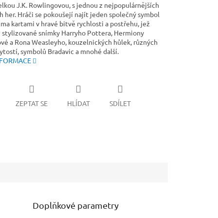
elkou J.K. Rowlingovou, s jednou z nejpopulárnějších
h her. Hráči se pokoušejí najít jeden společný symbol
a kartami v hravé bitvě rychlosti a postřehu, jež
 stylizované snímky Harryho Pottera, Hermiony
vé a Rona Weasleyho, kouzelnických hůlek, různých
ytostí, symbolů Bradavic a mnohé další.
NFORMACE
ZEPTAT SE
HLÍDAT
SDÍLET
Doplňkové parametry