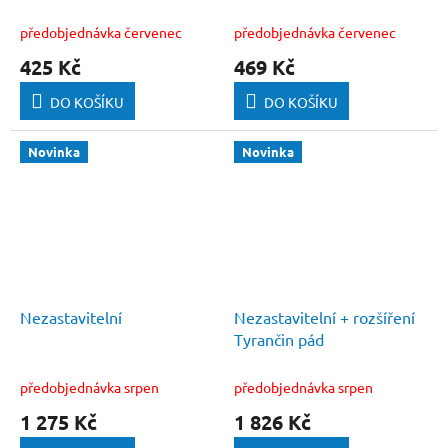
předobjednávka červenec
předobjednávka červenec
425 Kč
469 Kč
DO KOŠÍKU
DO KOŠÍKU
Novinka
Novinka
Nezastavitelní
Nezastavitelní + rozšíření
Tyrančin pád
předobjednávka srpen
předobjednávka srpen
1 275 Kč
1 826 Kč