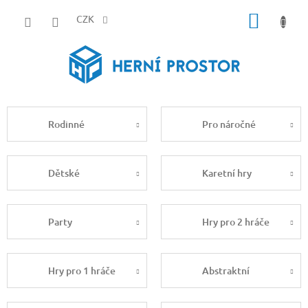
Přejít
NÁKUP
na
CZK
obsah
KOŠÍK
Rodinné
Pro náročné
Dětské
Karetní hry
Party
Hry pro 2 hráče
Hry pro 1 hráče
Abstraktní