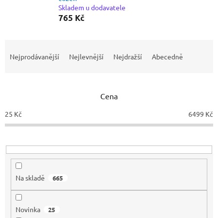
Skladem u dodavatele
765 Kč
Ř
a
Nejprodávanější
Nejlevnější
Nejdražší
Abecedně
z
e
n
Cena
í
p
25
Kč
6499
Kč
r
o
d
u
k
t
Na skladě
665
ů
Novinka
25