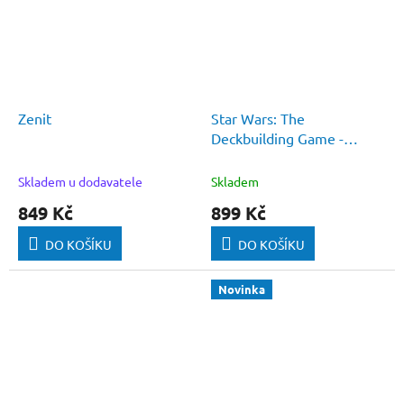
Zenit
Star Wars: The
Deckbuilding Game -
Povstalci a Impérium -
Posily
Skladem u dodavatele
Skladem
849 Kč
899 Kč
DO KOŠÍKU
DO KOŠÍKU
Novinka