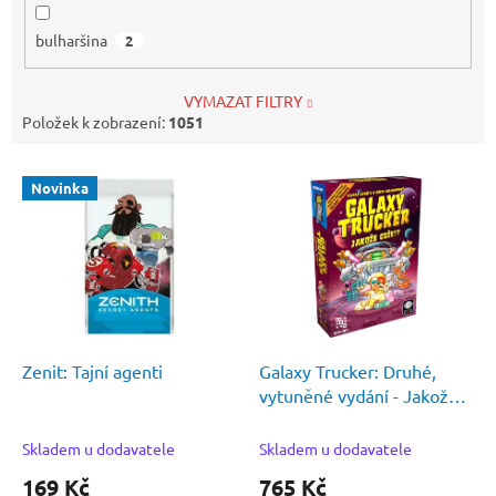
bulharšina
2
VYMAZAT FILTRY
Položek k zobrazení:
1051
V
Novinka
ý
p
i
s
p
r
o
d
Zenit: Tajní agenti
Galaxy Trucker: Druhé,
u
vytuněné vydání - Jakože
k
cože!?
t
Skladem u dodavatele
Skladem u dodavatele
ů
169 Kč
765 Kč