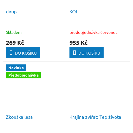
dnup
KOI
Skladem
předobjednávka červenec
269 Kč
955 Kč
DO KOŠÍKU
DO KOŠÍKU
Novinka
Předobjednávka
Zkouška lesa
Krajina zvířat: Tep života