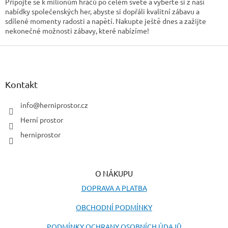
u
Připojte se k milionům hráčů po celém světě a vyberte si z naší
nabídky společenských her, abyste si dopřáli kvalitní zábavu a
sdílené momenty radosti a napětí. Nakupte ještě dnes a zažijte
nekonečné možnosti zábavy, které nabízíme!
Z
á
p
a
Kontakt
t
í
info
@
herniprostor.cz
Herní prostor
herniprostor
O NÁKUPU
DOPRAVA A PLATBA
OBCHODNÍ PODMÍNKY
PODMÍNKY OCHRANY OSOBNÍCH ÚDAJŮ