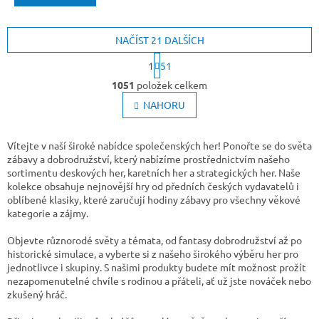
NAČÍST 21 DALŠÍCH
S
1
51
t
O
r
1051
položek celkem
v
á
l
NAHORU
n
k
á
o
d
v
a
Vítejte v naší široké nabídce společenských her! Ponořte se do světa
á
c
zábavy a dobrodružství, který nabízíme prostřednictvím našeho
n
í
sortimentu deskových her, karetních her a strategických her. Naše
í
p
kolekce obsahuje nejnovější hry od předních českých vydavatelů i
r
oblíbené klasiky, které zaručují hodiny zábavy pro všechny věkové
v
kategorie a zájmy.
k
y
Objevte různorodé světy a témata, od fantasy dobrodružství až po
v
historické simulace, a vyberte si z našeho širokého výběru her pro
ý
jednotlivce i skupiny. S našimi produkty budete mít možnost prožít
p
nezapomenutelné chvíle s rodinou a přáteli, ať už jste nováček nebo
i
zkušený hráč.
s