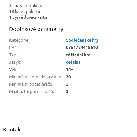
3 karty protokolů
18 karet příkazů
1 vysvětlovací karta
Doplňkové parametry
Kategorie
:
Společenské hry
EAN
:
0751784418610
Typ
:
základní hra
Jazyk
:
čeština
Věk
:
14+
Minimální herní doba v min.
:
30
Minimální počet hráčů
:
2
Maximální počet hráčů
:
2
Z
á
p
a
Kontakt
t