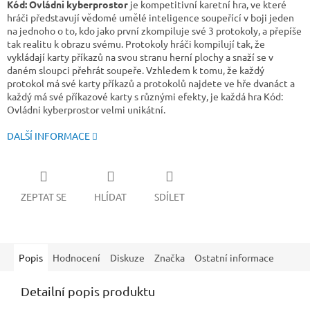
Kód: Ovládni kyberprostor
je kompetitivní karetní hra, ve které
hráči představují vědomé umělé inteligence soupeřící v boji jeden
na jednoho o to, kdo jako první zkompiluje své 3 protokoly, a přepíše
tak realitu k obrazu svému. Protokoly hráči kompilují tak, že
vykládají karty příkazů na svou stranu herní plochy a snaží se v
daném sloupci přehrát soupeře. Vzhledem k tomu, že každý
protokol má své karty příkazů a protokolů najdete ve hře dvanáct a
každý má své příkazové karty s různými efekty, je každá hra Kód:
Ovládni kyberprostor velmi unikátní.
DALŠÍ INFORMACE
ZEPTAT SE
HLÍDAT
SDÍLET
Popis
Hodnocení
Diskuze
Značka
Ostatní informace
Detailní popis produktu