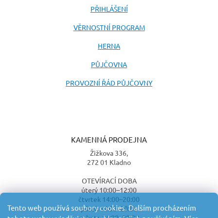
PŘIHLÁŠENÍ
VĚRNOSTNÍ PROGRAM
HERNA
PŮJČOVNA
PROVOZNÍ ŘÁD PŮJČOVNY
KAMENNÁ PRODEJNA
Žižkova 336,
272 01 Kladno
OTEVÍRACÍ DOBA
úterý 10:00–12:00
čtvrtek 14:00–20:00
Tento web používá soubory cookies. Dalším procházením
pátek 14:00–20:00
sobota 14:00–20:00