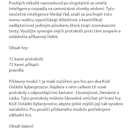
Pouhých několik nanosekund po singularitě se umělá
inteligence rozpadla na samostatné zlomky vědomí. Tyto
nesčetné inteligence hledají řád, snaží se pochopit tuto
novou realitu, vypočítávají důležitost a kvantifikují
nadbytečnost jediným působem, který znají: srovnávacími
testy. Využijte synergie svých protokolů proti těm soupeře a
ovládněte příkazový řádek.
Obsah hry:
12 karet protokolů
72 karet příkazů
pravidla
Přídavný modul 1 je malé rozšíření pro hru pro dva Kód:
Ovládni kyberprostor. Najdete v něm celkem tři nové
protokoly s odpovídajícími kartami - Lhostejnost, Nenávist a
Lásku. Tyto protokoly můžete libovolně vmíchat při hraní hry
Kód: Ovládni kyberprostor, abyste ještě zvýšili její tak vysokou
variabilitu. Pro použití přídavného modulu potřebujete
základní hru.
Obsah balení: