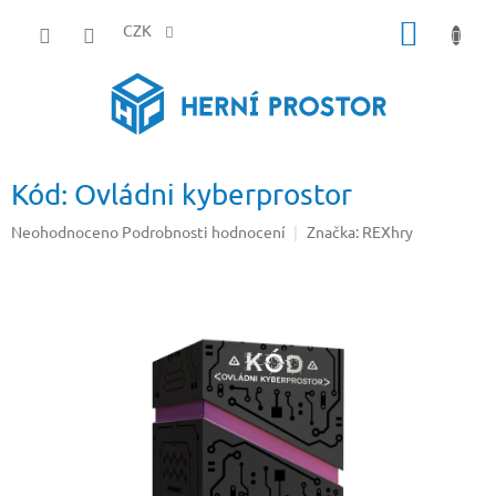
Přejít
NÁKUP
na
CZK
obsah
KOŠÍK
Kód: Ovládni kyberprostor
Průměrné
Neohodnoceno
Podrobnosti hodnocení
Značka:
REXhry
hodnocení
produktu
je
0,0
z
5
hvězdiček.