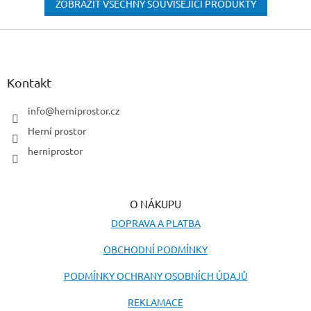
ZOBRAZIT VŠECHNY SOUVISEJÍCÍ PRODUKTY
Z
á
p
a
Kontakt
t
í
info
@
herniprostor.cz
Herní prostor
herniprostor
O NÁKUPU
DOPRAVA A PLATBA
OBCHODNÍ PODMÍNKY
PODMÍNKY OCHRANY OSOBNÍCH ÚDAJŮ
REKLAMACE