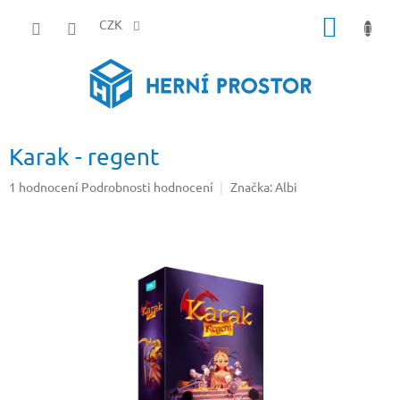
Přejít
NÁKUP
na
CZK
obsah
KOŠÍK
Karak - regent
Průměrné
1 hodnocení
Podrobnosti hodnocení
Značka:
Albi
hodnocení
produktu
je
5,0
z
5
hvězdiček.