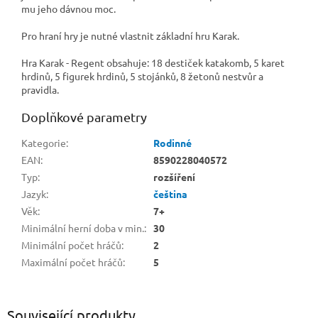
mu jeho dávnou moc.
Pro hraní hry je nutné vlastnit základní hru Karak.
Hra Karak - Regent obsahuje: 18 destiček katakomb, 5 karet
hrdinů, 5 figurek hrdinů, 5 stojánků, 8 žetonů nestvůr a
pravidla.
Doplňkové parametry
Kategorie
:
Rodinné
EAN
:
8590228040572
Typ
:
rozšíření
Jazyk
:
čeština
Věk
:
7+
Minimální herní doba v min.
:
30
Minimální počet hráčů
:
2
Maximální počet hráčů
:
5
Související produkty