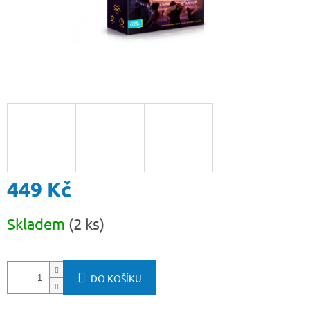
449 Kč
Měrná
Skladem
(2 ks)
cena:
DO KOŠÍKU