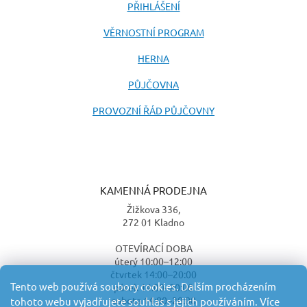
PŘIHLÁŠENÍ
VĚRNOSTNÍ PROGRAM
HERNA
PŮJČOVNA
PROVOZNÍ ŘÁD PŮJČOVNY
KAMENNÁ PRODEJNA
Žižkova 336,
272 01 Kladno
OTEVÍRACÍ DOBA
úterý 10:00–12:00
čtvrtek 14:00–20:00
Tento web používá soubory cookies. Dalším procházením
pátek 14:00–20:00
sobota 14:00–20:00
tohoto webu vyjadřujete souhlas s jejich používáním. Více