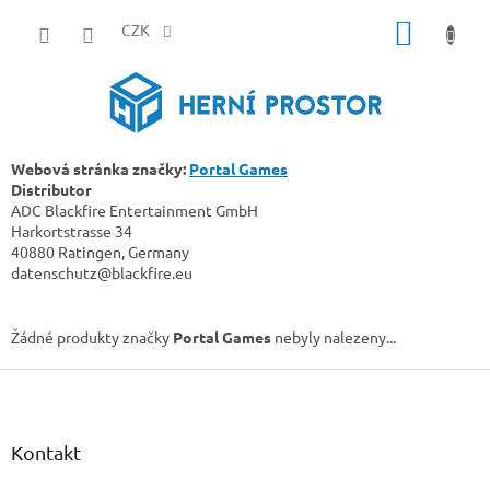
Přejít
NÁKUP
na
CZK
obsah
KOŠÍK
Webová stránka značky:
Portal Games
Distributor
ADC Blackfire Entertainment GmbH
Harkortstrasse 34
40880 Ratingen, Germany
datenschutz@blackfire.eu
Žádné produkty značky
Portal Games
nebyly nalezeny...
Z
á
p
a
Kontakt
t