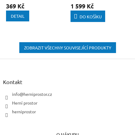
369 Kč
1 599 Kč
DETAIL
DO KOŠÍKU
ZOBRAZIT VŠECHNY SOUVISEJÍCÍ PRODUKTY
Z
á
p
a
Kontakt
t
í
info
@
herniprostor.cz
Herní prostor
herniprostor
O NÁKUPU