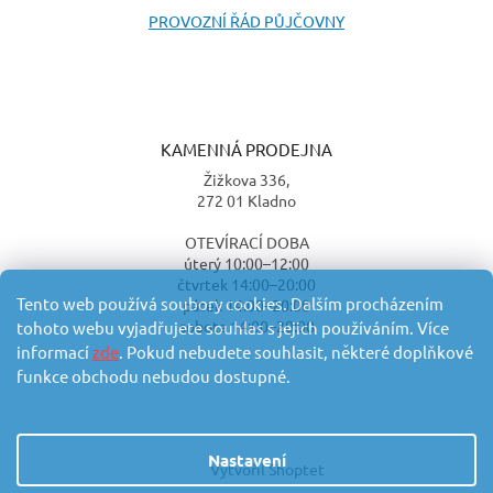
PROVOZNÍ ŘÁD PŮJČOVNY
KAMENNÁ PRODEJNA
Žižkova 336,
272 01 Kladno
OTEVÍRACÍ DOBA
úterý 10:00–12:00
čtvrtek 14:00–20:00
Tento web používá soubory cookies. Dalším procházením
pátek 14:00–20:00
sobota 14:00–20:00
tohoto webu vyjadřujete souhlas s jejich používáním. Více
informací
zde
. Pokud nebudete souhlasit, některé doplňkové
funkce obchodu nebudou dostupné.
Nastavení
Vytvořil Shoptet