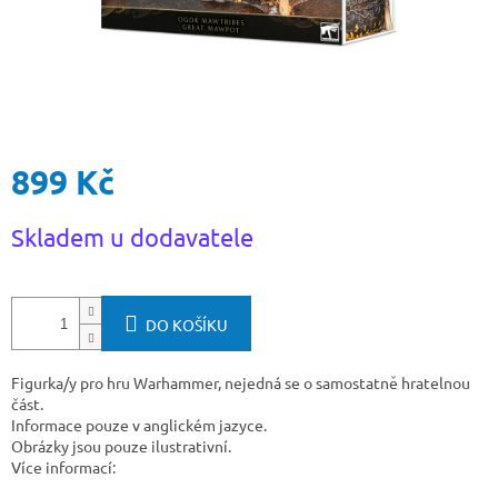
899 Kč
Měrná
Skladem u dodavatele
cena:
DO KOŠÍKU
Figurka/y pro hru Warhammer, nejedná se o samostatně hratelnou
část.
Informace pouze v anglickém jazyce.
Obrázky jsou pouze ilustrativní.
Více informací: