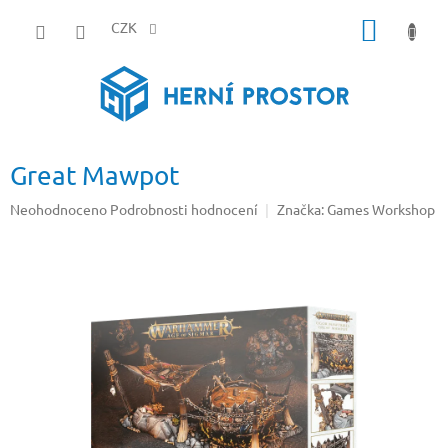
Přejít
NÁKUP
na
CZK
obsah
KOŠÍK
Great Mawpot
Průměrné
Neohodnoceno
Podrobnosti hodnocení
Značka:
Games Workshop
hodnocení
produktu
je
0,0
z
5
hvězdiček.