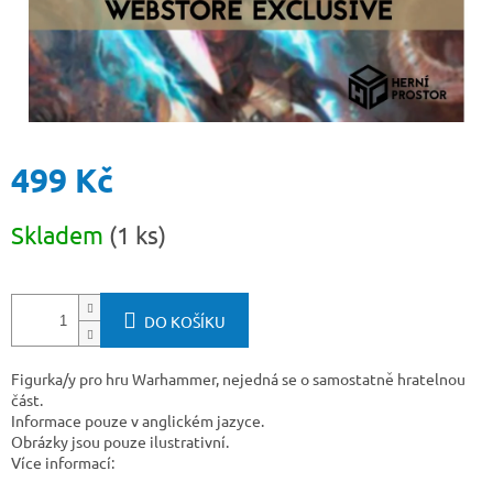
499 Kč
Měrná
Skladem
(1 ks)
cena:
DO KOŠÍKU
Figurka/y pro hru Warhammer, nejedná se o samostatně hratelnou
část.
Informace pouze v anglickém jazyce.
Obrázky jsou pouze ilustrativní.
Více informací: