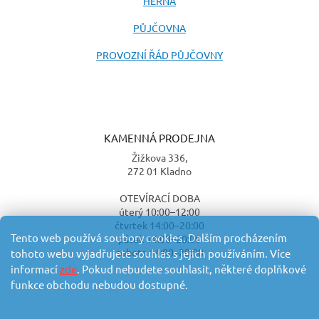
HERNA
PŮJČOVNA
PROVOZNÍ ŘÁD PŮJČOVNY
KAMENNÁ PRODEJNA
Žižkova 336,
272 01 Kladno
OTEVÍRACÍ DOBA
úterý 10:00–12:00
čtvrtek 14:00–20:00
Tento web používá soubory cookies. Dalším procházením
pátek 14:00–20:00
sobota 14:00–20:00
tohoto webu vyjadřujete souhlas s jejich používáním. Více
informací
zde
. Pokud nebudete souhlasit, některé doplňkové
funkce obchodu nebudou dostupné.