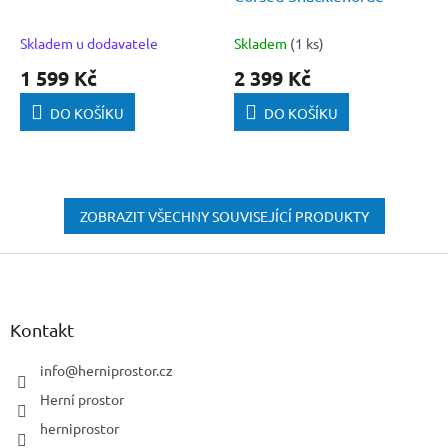
Skladem u dodavatele
Skladem
(1 ks)
1 599 Kč
2 399 Kč
DO KOŠÍKU
DO KOŠÍKU
ZOBRAZIT VŠECHNY SOUVISEJÍCÍ PRODUKTY
Z
á
p
a
Kontakt
t
í
info
@
herniprostor.cz
Herní prostor
herniprostor