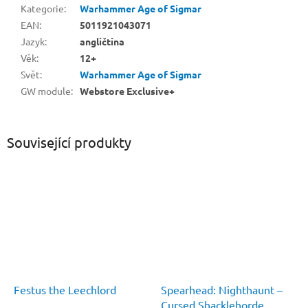
Kategorie
:
Warhammer Age of Sigmar
EAN
:
5011921043071
Jazyk
:
angličtina
Věk
:
12+
Svět
:
Warhammer Age of Sigmar
GW module
:
Webstore Exclusive+
Související produkty
Festus the Leechlord
Spearhead: Nighthaunt –
Cursed Shacklehorde