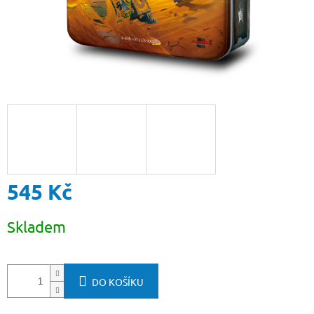
545 Kč
Měrná
Skladem
cena:
DO KOŠÍKU