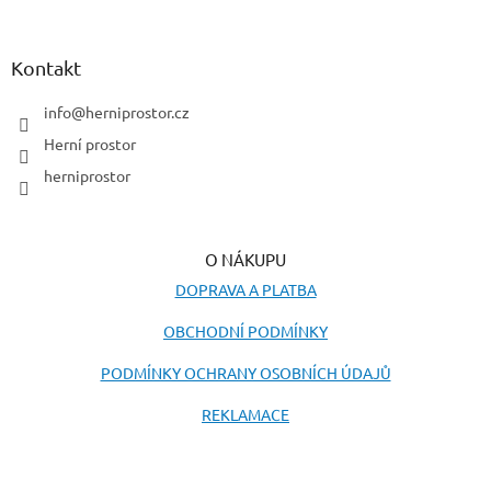
á
p
a
Kontakt
t
í
info
@
herniprostor.cz
Herní prostor
herniprostor
O NÁKUPU
DOPRAVA A PLATBA
OBCHODNÍ PODMÍNKY
PODMÍNKY OCHRANY OSOBNÍCH ÚDAJŮ
REKLAMACE