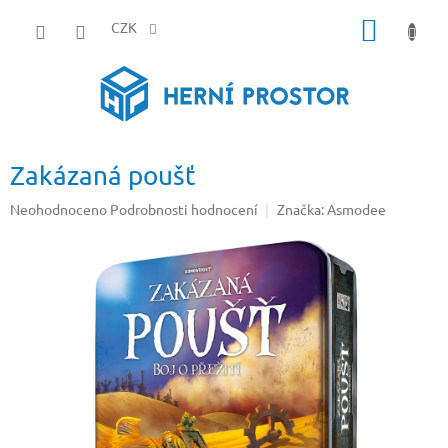
Přejít
NÁKUP
na
CZK
obsah
KOŠÍK
Zakázaná poušť
Průměrné
Neohodnoceno
Podrobnosti hodnocení
Značka:
Asmodee
hodnocení
produktu
je
0,0
z
5
hvězdiček.