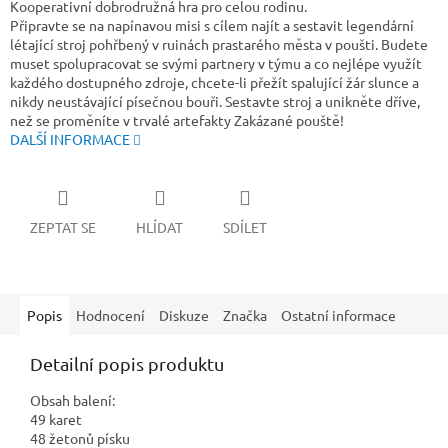
Kooperativní dobrodružná hra pro celou rodinu.
Připravte se na napínavou misi s cílem najít a sestavit legendární
létající stroj pohřbený v ruinách prastarého města v poušti. Budete
muset spolupracovat se svými partnery v týmu a co nejlépe využít
každého dostupného zdroje, chcete-li přežít spalující žár slunce a
nikdy neustávající písečnou bouři. Sestavte stroj a unikněte dříve,
než se proměníte v trvalé artefakty Zakázané pouště!
DALŠÍ INFORMACE
ZEPTAT SE
HLÍDAT
SDÍLET
Popis
Hodnocení
Diskuze
Značka
Ostatní informace
Detailní popis produktu
Obsah balení:
49 karet
48 žetonů písku