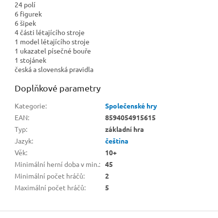
24 polí
6 figurek
6 šipek
4 části létajícího stroje
1 model létajícího stroje
1 ukazatel písečné bouře
1 stojánek
česká a slovenská pravidla
Doplňkové parametry
Kategorie
:
Společenské hry
EAN
:
8594054915615
Typ
:
základní hra
Jazyk
:
čeština
Věk
:
10+
Minimální herní doba v min.
:
45
Minimální počet hráčů
:
2
Maximální počet hráčů
:
5
Z