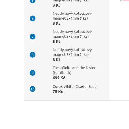
3 Kč
Neodymový kotoučový
magnet 5x1mm (1ks)
3 Kč
Neodymový kotoučový
magnet 3x2mm (1 ks)
3 Kč
Neodymový kotoučový
magnet 3x1mm (1 ks)
3 Kč
The Infinite and the Divine
(Hardback)
699 Kč
Corax White (Citadel Base)
79 Kč
Z
á
p
a
t