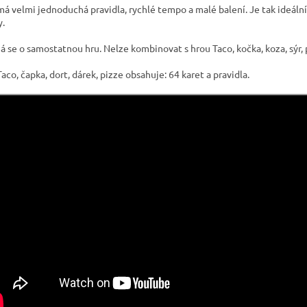
má velmi jednoduchá pravidla, rychlé tempo a malé balení. Je tak ideální
y.
á se o samostatnou hru. Nelze kombinovat s hrou Taco, kočka, koza, sýr, 
aco, čapka, dort, dárek, pizze obsahuje: 64 karet a pravidla.