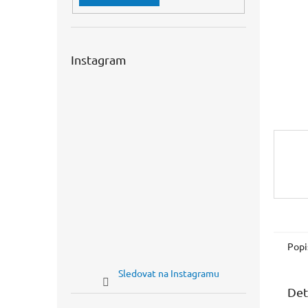
n
e
l
Instagram
Popi
Sledovat na Instagramu
Det