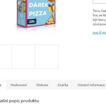
Taco, čap
hra, ve k
být bez p
otočenou
DALŠÍ I
s
Hodnocení
Diskuze
Značka
Ostatní informace
ailní popis produktu