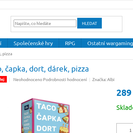
HLEDAT
í
Společenské hry
RPG
Ostatní wargaming
, pizza
, čapka, dort, dárek, pizza
Průměrné
Neohodnoceno
Podrobnosti hodnocení
Značka:
Albi
dej
hodnocení
289
produktu
je
0,0
Měrná
Skla
z
cena:
5
hvězdiček.