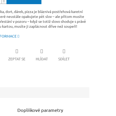
ka, dort, dárek, pizza je bláznivá postřehová karetní
teré neustále opakujete pět slov – ale přitom musíte
řestání v pozoru – když se totiž slovo shoduje s právě
 kartou, musíte ji zaplácnout dříve než soupeři!
NFORMACE
ZEPTAT SE
HLÍDAT
SDÍLET
Doplňkové parametry