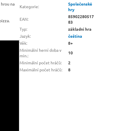
 hrou na
Společenské
Kategorie
:
hry
85902280517
EAN
:
pizza.
83
Typ
:
základní hra
Jazyk
:
čeština
Věk
:
8+
Minimální herní doba v
10
min.
:
Minimální počet hráčů
:
2
Maximální počet hráčů
:
8