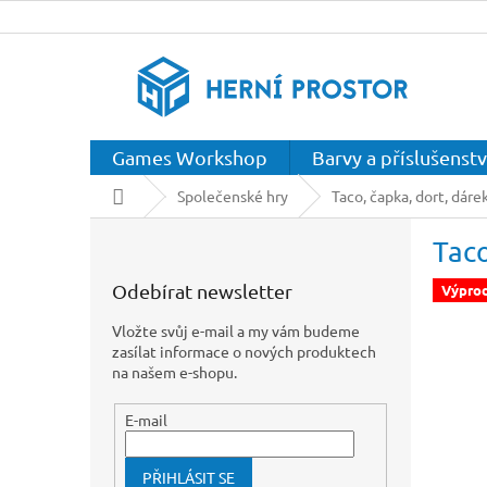
Přejít
na
obsah
Games Workshop
Barvy a příslušenstv
Domů
Společenské hry
Taco, čapka, dort, dárek
P
Taco
o
s
Odebírat newsletter
Výpro
t
r
Vložte svůj e-mail a my vám budeme
a
zasílat informace o nových produktech
n
na našem e-shopu.
n
í
E-mail
p
a
PŘIHLÁSIT SE