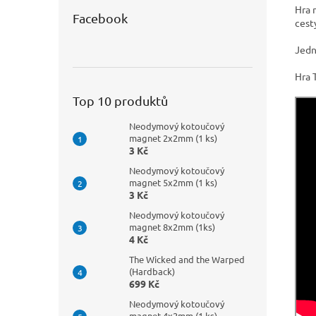
Hra 
Facebook
cest
Jedn
Hra T
Top 10 produktů
Neodymový kotoučový
magnet 2x2mm (1 ks)
3 Kč
Neodymový kotoučový
magnet 5x2mm (1 ks)
3 Kč
Neodymový kotoučový
magnet 8x2mm (1ks)
4 Kč
The Wicked and the Warped
(Hardback)
699 Kč
Neodymový kotoučový
magnet 4x2mm (1 ks)