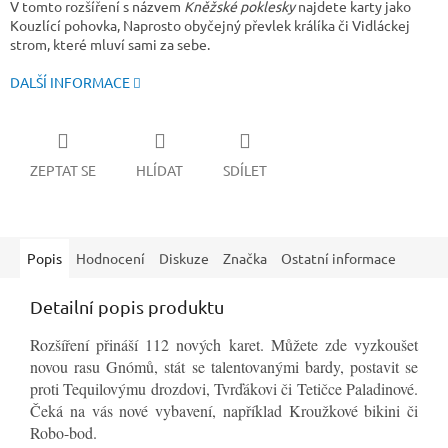
V tomto rozšíření s názvem
Kněžské poklesky
najdete karty jako
Kouzlící pohovka, Naprosto obyčejný převlek králíka či Vidláckej
strom, které mluví sami za sebe.
DALŠÍ INFORMACE
ZEPTAT SE
HLÍDAT
SDÍLET
Popis
Hodnocení
Diskuze
Značka
Ostatní informace
Detailní popis produktu
Rozšíření přináší 112 nových karet. Můžete zde vyzkoušet
novou rasu Gnómů, stát se talentovanými bardy, postavit se
proti Tequilovýmu drozdovi, Tvrďákovi či Tetičce Paladinové.
Čeká na vás nové vybavení, například Kroužkové bikini či
Robo-bod.