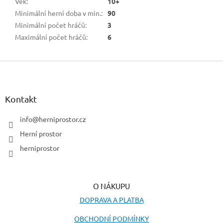
Věk
:
10+
Minimální herní doba v min.
:
90
Minimální počet hráčů
:
3
Maximální počet hráčů
:
6
Z
á
p
a
Kontakt
t
í
info
@
herniprostor.cz
Herní prostor
herniprostor
O NÁKUPU
DOPRAVA A PLATBA
OBCHODNÍ PODMÍNKY