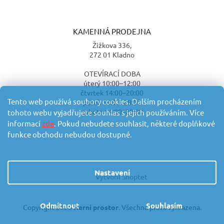
KAMENNÁ PRODEJNA
Žižkova 336,
272 01 Kladno
OTEVÍRACÍ DOBA
úterý 10:00–12:00
čtvrtek 14:00–20:00
Tento web používá soubory cookies. Dalším procházením
pátek 14:00–20:00
sobota 14:00–20:00
tohoto webu vyjadřujete souhlas s jejich používáním. Více
informací
zde
. Pokud nebudete souhlasit, některé doplňkové
funkce obchodu nebudou dostupné.
Nastavení
Vytvořil Shoptet
Odmítnout
Souhlasím
Copyright 2026
Herní prostor
. Všechna práva vyhrazena.