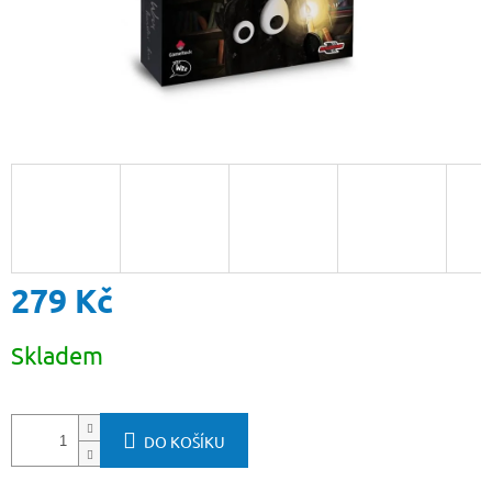
279 Kč
Měrná
Skladem
cena:
DO KOŠÍKU