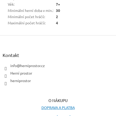
Věk
:
7+
Minimální herní doba v min.
:
30
Minimální počet hráčů
:
2
Maximální počet hráčů
:
4
Z
á
p
a
Kontakt
t
í
info
@
herniprostor.cz
Herní prostor
herniprostor
O NÁKUPU
DOPRAVA A PLATBA