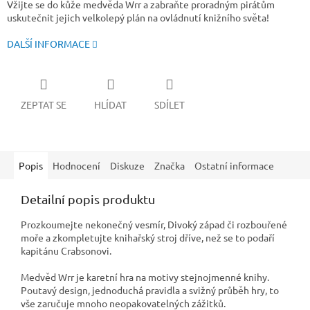
Vžijte se do kůže medvěda Wrr a zabraňte proradným pirátům
uskutečnit jejich velkolepý plán na ovládnutí knižního světa!
DALŠÍ INFORMACE
ZEPTAT SE
HLÍDAT
SDÍLET
Popis
Hodnocení
Diskuze
Značka
Ostatní informace
Detailní popis produktu
Prozkoumejte nekonečný vesmír, Divoký západ či rozbouřené
moře a zkompletujte knihařský stroj dříve, než se to podaří
kapitánu Crabsonovi.
Medvěd Wrr je karetní hra na motivy stejnojmenné knihy.
Poutavý design, jednoduchá pravidla a svižný průběh hry, to
vše zaručuje mnoho neopakovatelných zážitků.