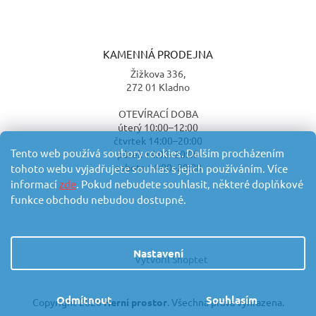
KAMENNÁ PRODEJNA
Žižkova 336,
272 01 Kladno
OTEVÍRACÍ DOBA
úterý 10:00–12:00
čtvrtek 14:00–20:00
Tento web používá soubory cookies. Dalším procházením
pátek 14:00–20:00
sobota 14:00–20:00
tohoto webu vyjadřujete souhlas s jejich používáním. Více
informací
zde
. Pokud nebudete souhlasit, některé doplňkové
funkce obchodu nebudou dostupné.
Nastavení
Vytvořil Shoptet
Odmítnout
Souhlasím
Copyright 2026
Herní prostor
. Všechna práva vyhrazena.