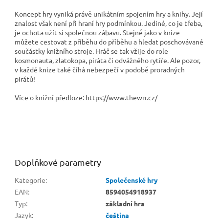
Koncept hry vyniká právě unikátním spojením hry a knihy. Její
znalost však není při hraní hry podmínkou. Jediné, co je třeba,
je ochota užít si společnou zábavu. Stejně jako v knize
můžete cestovat z příběhu do příběhu a hledat poschovávané
součástky knižního stroje. Hráč se tak vžije do role
kosmonauta, zlatokopa, piráta či odvážného rytíře. Ale pozor,
v každé knize také číhá nebezpečí v podobě proradných
pirátů!
Více o knižní předloze: https://www.thewrr.cz/
Doplňkové parametry
Kategorie
:
Společenské hry
EAN
:
8594054918937
Typ
:
základní hra
Jazyk
:
čeština