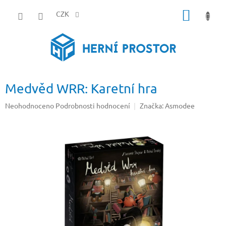
Přejít
NÁKUP
na
CZK
obsah
KOŠÍK
Medvěd WRR: Karetní hra
Průměrné
Neohodnoceno
Podrobnosti hodnocení
Značka:
Asmodee
hodnocení
produktu
je
0,0
z
5
hvězdiček.