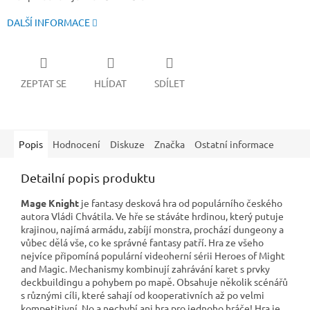
DALŠÍ INFORMACE
ZEPTAT SE
HLÍDAT
SDÍLET
Popis
Hodnocení
Diskuze
Značka
Ostatní informace
Detailní popis produktu
Mage Knight
je fantasy desková hra od populárního českého
autora Vládi Chvátila. Ve hře se stáváte hrdinou, který putuje
krajinou, najímá armádu, zabíjí monstra, prochází dungeony a
vůbec dělá vše, co ke správné fantasy patří. Hra ze všeho
nejvíce připomíná populární videoherní sérii Heroes of Might
and Magic. Mechanismy kombinují zahrávání karet s prvky
deckbuildingu a pohybem po mapě. Obsahuje několik scénářů
s různými cíli, které sahají od kooperativních až po velmi
kompetitivní. No a nechybí ani hra pro jednoho hráče! Hra je