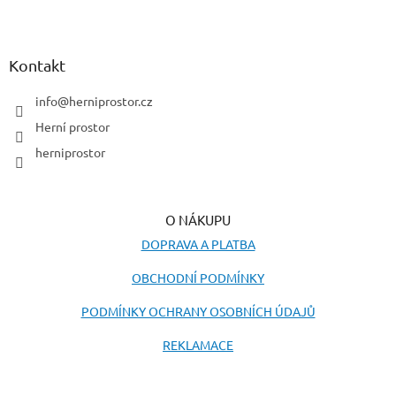
Z
á
p
a
Kontakt
t
í
info
@
herniprostor.cz
Herní prostor
herniprostor
O NÁKUPU
DOPRAVA A PLATBA
OBCHODNÍ PODMÍNKY
PODMÍNKY OCHRANY OSOBNÍCH ÚDAJŮ
REKLAMACE