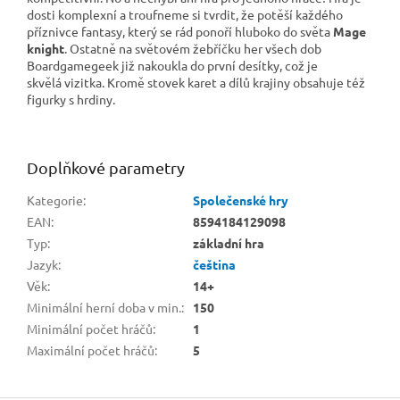
dosti komplexní a troufneme si tvrdit, že potěší každého
příznivce fantasy, který se rád ponoří hluboko do světa
Mage
knight
. Ostatně na světovém žebříčku her všech dob
Boardgamegeek již nakoukla do první desítky, což je
skvělá vizitka. Kromě stovek karet a dílů krajiny obsahuje též
figurky s hrdiny.
Doplňkové parametry
Kategorie
:
Společenské hry
EAN
:
8594184129098
Typ
:
základní hra
Jazyk
:
čeština
Věk
:
14+
Minimální herní doba v min.
:
150
Minimální počet hráčů
:
1
Maximální počet hráčů
:
5