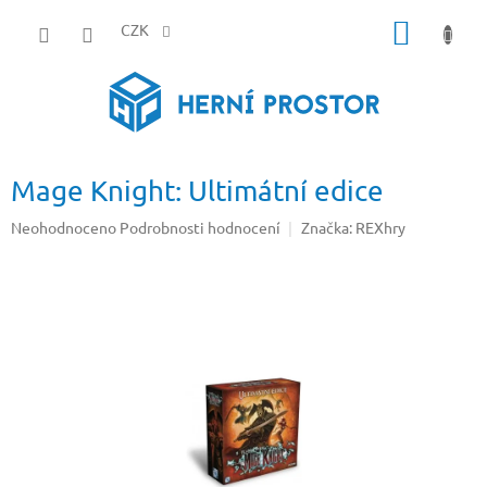
Přejít
NÁKUP
na
CZK
obsah
KOŠÍK
Mage Knight: Ultimátní edice
Průměrné
Neohodnoceno
Podrobnosti hodnocení
Značka:
REXhry
hodnocení
produktu
je
0,0
z
5
hvězdiček.