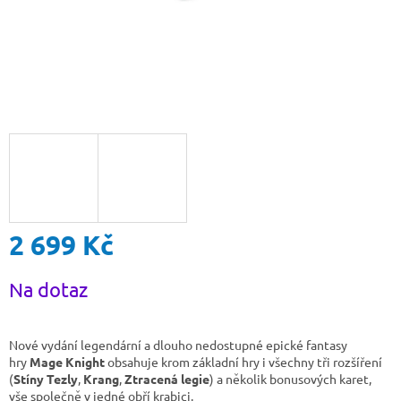
2 699 Kč
Měrná
Na dotaz
cena:
Nové vydání legendární a dlouho nedostupné epické fantasy
hry
Mage Knight
obsahuje krom základní hry i všechny tři rozšíření
(
Stíny Tezly
,
Krang
,
Ztracená legie
) a několik bonusových karet,
vše společně v jedné obří krabici.