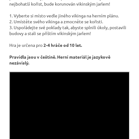
nejbohatší kořist, bude korunován vikinským jarlem!
1. Vyberte si místo vedle jiného vikinga na herním plánu.
2. Umístěte svého vikinga a zmocněte se kořisti.
3. Uspořádejte své poklady tak, abyste splnili úkoly, postavili
budovy a stali se příštím vikinským jarlem!
Hra je určena pro
2-4 hráče od 10 let.
Pravidla jsou v češtině.
Herní materiál je jazykově
nezávislý.