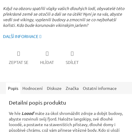
Když na obzoru spatřili vlajky vašich dlouhých lodí, obyvatelé této
překrásné země se otočili a dali se na útěk! Nyní je na vás, abyste
vedli své vikingy, vyplenili budovy a zmocnili se co nejbohatší
kořisti. Kdo bude korunován vikinským jarlem?
DALŠÍ INFORMACE
ZEPTAT SE
HLÍDAT
SDÍLET
Popis
Hodnocení
Diskuze
Značka
Ostatní informace
Detailní popis produktu
Ve hře
Loooď
máte za úkol shromáždit zdroje a dobýt budovy,
abyste rozvinuli svůj fjord. Naložte langskipy, své dlouhé
looodě, a postavte na staveništích přístavy, dlouhé domy i
působivé chrámy, což vám přinese vítězné body. Kdo si uloží