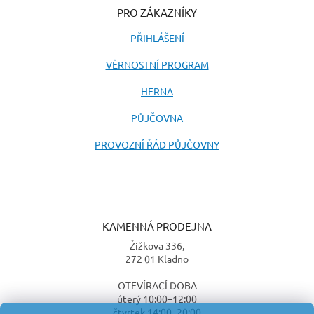
PRO ZÁKAZNÍKY
PŘIHLÁŠENÍ
VĚRNOSTNÍ PROGRAM
HERNA
PŮJČOVNA
PROVOZNÍ ŘÁD PŮJČOVNY
KAMENNÁ PRODEJNA
Žižkova 336,
272 01 Kladno
OTEVÍRACÍ DOBA
úterý 10:00–12:00
čtvrtek 14:00–20:00