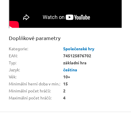
Doplňkové parametry
Kategorie
:
Společenské hry
EAN
:
745125876702
Typ
:
základní hra
Jazyk
:
čeština
Věk
:
10+
Minimální herní doba v min.
:
15
Minimální počet hráčů
:
2
Maximální počet hráčů
:
4
Z
á
p