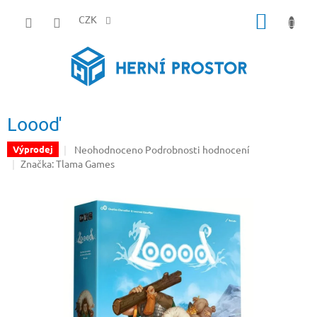
Přejít
NÁKUP
na
CZK
obsah
KOŠÍK
Loooď
Průměrné
Neohodnoceno
Podrobnosti hodnocení
Výprodej
hodnocení
Značka:
Tlama Games
produktu
je
0,0
z
5
hvězdiček.