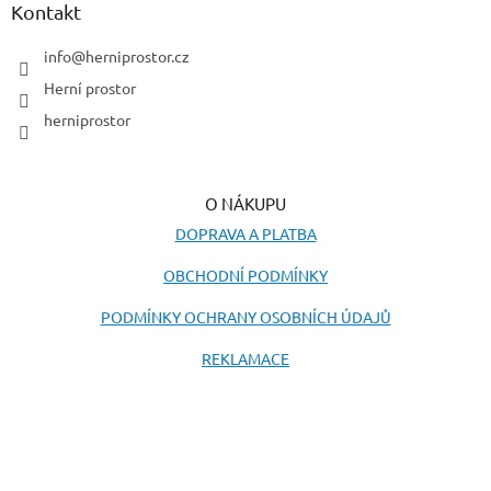
a
Kontakt
t
í
info
@
herniprostor.cz
Herní prostor
herniprostor
O NÁKUPU
DOPRAVA A PLATBA
OBCHODNÍ PODMÍNKY
PODMÍNKY OCHRANY OSOBNÍCH ÚDAJŮ
REKLAMACE