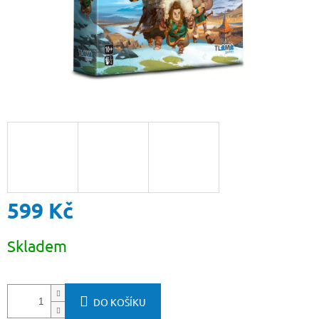
599 Kč
Měrná
Skladem
cena:
DO KOŠÍKU