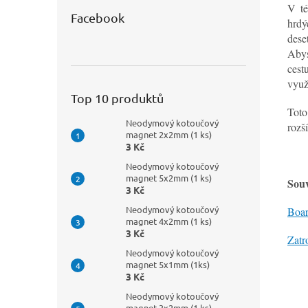
V té
Facebook
hrdý
dese
Abys
cest
využ
Top 10 produktů
Toto
Neodymový kotoučový
rozš
magnet 2x2mm (1 ks)
3 Kč
Neodymový kotoučový
magnet 5x2mm (1 ks)
Souv
3 Kč
Neodymový kotoučový
Boa
magnet 4x2mm (1 ks)
3 Kč
Zatr
Neodymový kotoučový
magnet 5x1mm (1ks)
3 Kč
Neodymový kotoučový
magnet 3x2mm (1 ks)