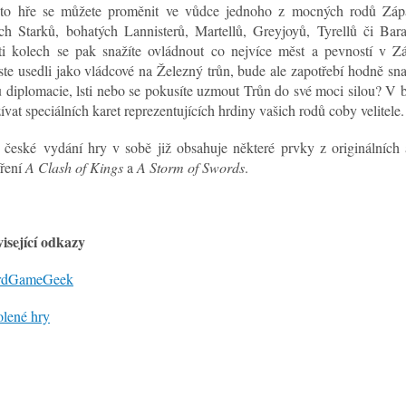
to hře se můžete proměnit ve vůdce jednoho z mocných rodů Zá
ch Starků, bohatých Lannisterů, Martellů, Greyjoyů, Tyrellů či Bar
ti kolech se pak snažíte ovládnout co nejvíce měst a pevností v Z
te usedli jako vládcové na Železný trůn, bude ale zapotřebí hodně sna
u diplomacie, lsti nebo se pokusíte uzmout Trůn do své moci silou? V 
ívat speciálních karet reprezentujících hrdiny vašich rodů coby velitele.
 české vydání hry v sobě již obsahuje některé prvky z originálních
íření
A Clash of Kings
a
A Storm of Swords
.
isející odkazy
rdGameGeek
olené hry