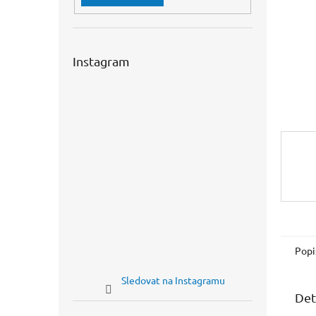
n
e
l
Instagram
Popi
Sledovat na Instagramu
Det