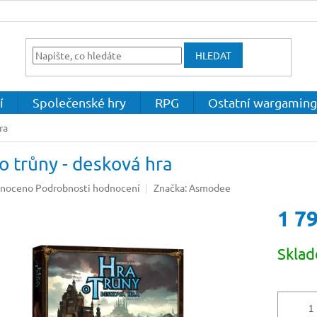
HLEDAT
í
Společenské hry
RPG
Ostatní wargaming
ra
o trůny - desková hra
né
noceno
Podrobnosti hodnocení
Značka:
Asmodee
ení
1 7
u
Měrná
Skla
cena:
ek.