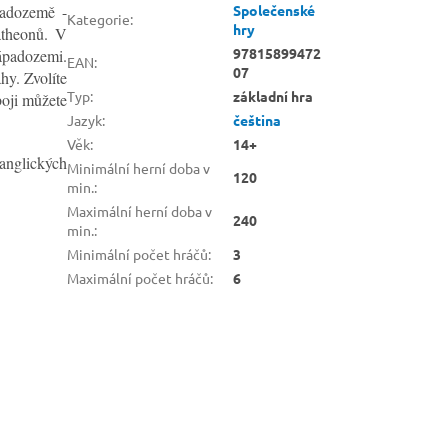
padozemě -
Společenské
Kategorie
:
hry
atheonů. V
97815899472
ápadozemi.
EAN
:
07
hy. Zvolíte
Typ
:
základní hra
boji můžete
Jazyk
:
čeština
Věk
:
14+
 anglických
Minimální herní doba v
120
min.
:
Maximální herní doba v
240
min.
:
Minimální počet hráčů
:
3
Maximální počet hráčů
:
6