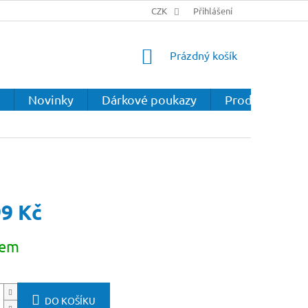
CZK
Přihlášení
NÁKUPNÍ
Prázdný košík
KOŠÍK
Novinky
Dárkové poukazy
Prodejna
99 Kč
dem
DO KOŠÍKU