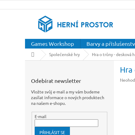
Přejít
na
obsah
Games Workshop
Barvy a příslušenstv
Domů
Společenské hry
Hra o trůny - desková h
P
Hra 
o
s
Průměr
Neohod
Odebírat newsletter
t
hodnoc
r
produkt
Vložte svůj e-mail a my vám budeme
a
je
zasílat informace o nových produktech
n
0,0
na našem e-shopu.
z
n
5
í
E-mail
hvězdič
p
a
PŘIHLÁSIT SE