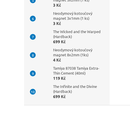
3 Kč
Neodymový kotoučový
magnet 3x1mm (1 ks)
3 Kč
The Wicked and the Warped
(Hardback)
699 Kč
Neodymový kotoučový
magnet 8x2mm (1ks)
4 Kč
Tamiya 87038 Tamiya Extra-
Thin Cement (40ml)
119 Kč
The Infinite and the Divine
(Hardback)
699 Kč
Z
á
p
a