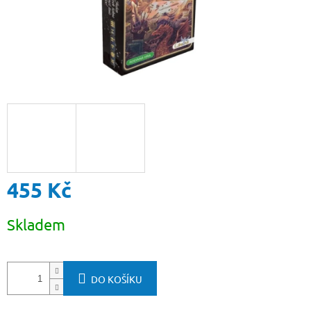
455 Kč
Měrná
Skladem
cena:
DO KOŠÍKU