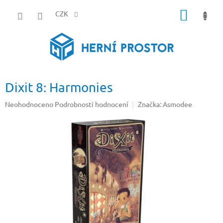
Přejít
NÁKUP
na
CZK
obsah
KOŠÍK
Dixit 8: Harmonies
Průměrné
Neohodnoceno
Podrobnosti hodnocení
Značka:
Asmodee
hodnocení
produktu
je
0,0
z
5
hvězdiček.