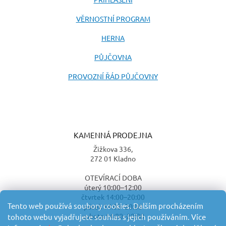
VĚRNOSTNÍ PROGRAM
HERNA
PŮJČOVNA
PROVOZNÍ ŘÁD PŮJČOVNY
KAMENNÁ PRODEJNA
Žižkova 336,
272 01 Kladno
OTEVÍRACÍ DOBA
úterý 10:00–12:00
čtvrtek 14:00–20:00
Tento web používá soubory cookies. Dalším procházením
pátek 14:00–20:00
sobota 14:00–20:00
tohoto webu vyjadřujete souhlas s jejich používáním. Více