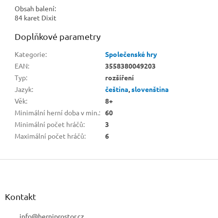
Obsah balení:
84 karet Dixit
Doplňkové parametry
Kategorie
:
Společenské hry
EAN
:
3558380049203
Typ
:
rozšíření
Jazyk
:
čeština
,
slovenština
Věk
:
8+
Minimální herní doba v min.
:
60
Minimální počet hráčů
:
3
Maximální počet hráčů
:
6
Z
á
p
a
Kontakt
t
í
info
@
herniprostor.cz