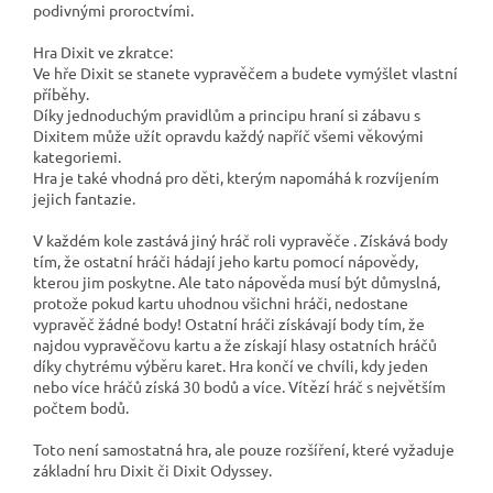
podivnými proroctvími.
Hra Dixit ve zkratce:
Ve hře Dixit se stanete vypravěčem a budete vymýšlet vlastní
příběhy.
Díky jednoduchým pravidlům a principu hraní si zábavu s
Dixitem může užít opravdu každý napříč všemi věkovými
kategoriemi.
Hra je také vhodná pro děti, kterým napomáhá k rozvíjením
jejich fantazie.
V každém kole zastává jiný hráč roli vypravěče . Získává body
tím, že ostatní hráči hádají jeho kartu pomocí nápovědy,
kterou jim poskytne. Ale tato nápověda musí být důmyslná,
protože pokud kartu uhodnou všichni hráči, nedostane
vypravěč žádné body! Ostatní hráči získávají body tím, že
najdou vypravěčovu kartu a že získají hlasy ostatních hráčů
díky chytrému výběru karet. Hra končí ve chvíli, kdy jeden
nebo více hráčů získá 30 bodů a více. Vítězí hráč s největším
počtem bodů.
Toto není samostatná hra, ale pouze rozšíření, které vyžaduje
základní hru Dixit či Dixit Odyssey.