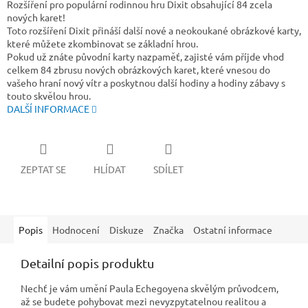
Rozšíření pro populární rodinnou hru Dixit obsahující 84 zcela
nových karet!
Toto rozšíření Dixit přináší další nové a neokoukané obrázkové karty,
které můžete zkombinovat se základní hrou.
Pokud už znáte původní karty nazpaměť, zajisté vám příjde vhod
celkem 84 zbrusu nových obrázkových karet, které vnesou do
vašeho hraní nový vítr a poskytnou další hodiny a hodiny zábavy s
touto skvělou hrou.
DALŠÍ INFORMACE
ZEPTAT SE
HLÍDAT
SDÍLET
Popis
Hodnocení
Diskuze
Značka
Ostatní informace
Detailní popis produktu
Nechť je vám umění Paula Echegoyena skvělým průvodcem,
až se budete pohybovat mezi nevyzpytatelnou realitou a