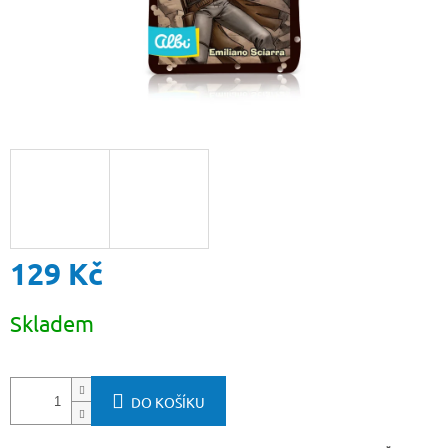
129 Kč
Měrná
Skladem
cena:
DO KOŠÍKU