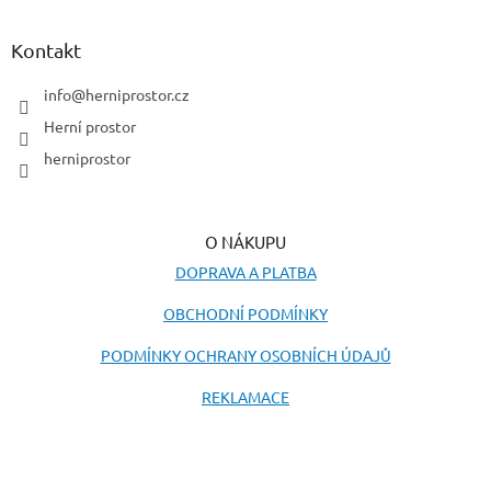
á
p
a
Kontakt
t
í
info
@
herniprostor.cz
Herní prostor
herniprostor
O NÁKUPU
DOPRAVA A PLATBA
OBCHODNÍ PODMÍNKY
PODMÍNKY OCHRANY OSOBNÍCH ÚDAJŮ
REKLAMACE