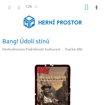
Přejít
NÁKUP
na
CZK
obsah
KOŠÍK
Bang! Údolí stínů
Průměrné
Neohodnoceno
Podrobnosti hodnocení
Značka:
Albi
hodnocení
produktu
je
0,0
z
5
hvězdiček.