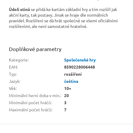
Údolí stínů
se přidá ke kartám základní hry a tím rozšíří jak
akční karty, tak postavy. Jinak se hraje dle normálních
pravidel. Rozšíření se dá hrát společně se všemi oficiálními
rozšířeními, ale není samostatně hratelné.
Doplňkové parametry
Kategorie
:
Společenské hry
EAN
:
8590228006448
Typ
:
rozšíření
Jazyk
:
čeština
Věk
:
10+
Minimální herní doba v min.
:
20
Minimální počet hráčů
:
3
Maximální počet hráčů
:
7
Z