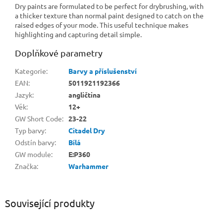
Dry paints are formulated to be perfect for drybrushing, with
a thicker texture than normal paint designed to catch on the
raised edges of your mode. This useful technique makes
highlighting and capturing detail simple.
Doplňkové parametry
Kategorie
:
Barvy a příslušenství
EAN
:
5011921192366
Jazyk
:
angličtina
Věk
:
12+
GW Short Code
:
23-22
Typ barvy
:
Citadel Dry
Odstín barvy
:
Bílá
GW module
:
E:P360
Značka
:
Warhammer
Související produkty