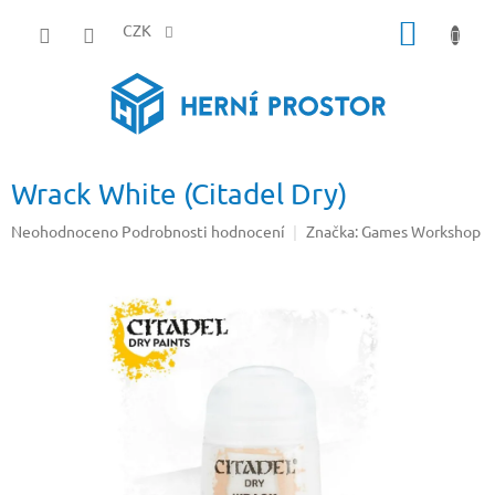
Přejít
NÁKUP
na
CZK
obsah
KOŠÍK
Wrack White (Citadel Dry)
Průměrné
Neohodnoceno
Podrobnosti hodnocení
Značka:
Games Workshop
hodnocení
produktu
je
0,0
z
5
hvězdiček.