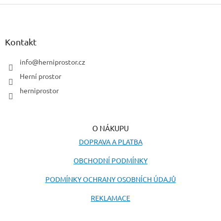
Z
á
p
a
Kontakt
t
í
info
@
herniprostor.cz
Herní prostor
herniprostor
O NÁKUPU
DOPRAVA A PLATBA
OBCHODNÍ PODMÍNKY
PODMÍNKY OCHRANY OSOBNÍCH ÚDAJŮ
REKLAMACE