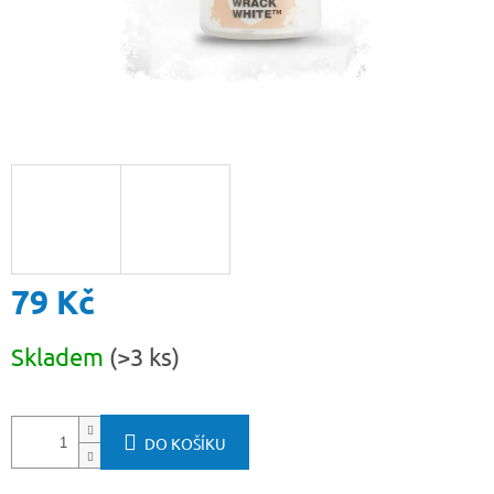
79 Kč
Měrná
Skladem
(>3 ks)
cena:
DO KOŠÍKU