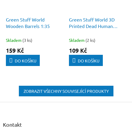
Green Stuff World
Green Stuff World 3D
Wooden Barrels 1:35
Printed Dead Human
Corpses 1:48
Skladem
(3 ks)
Skladem
(2 ks)
159 Kč
109 Kč
DO KOŠÍKU
DO KOŠÍKU
ZOBRAZIT VŠECHNY SOUVISEJÍCÍ PRODUKTY
Z
á
p
a
Kontakt
t