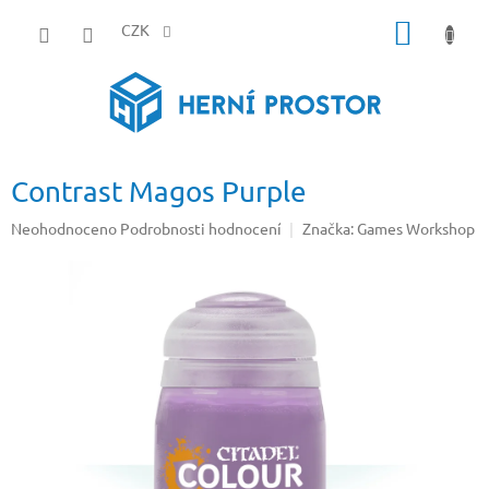
Přejít
NÁKUP
na
CZK
obsah
KOŠÍK
Contrast Magos Purple
Průměrné
Neohodnoceno
Podrobnosti hodnocení
Značka:
Games Workshop
hodnocení
produktu
je
0,0
z
5
hvězdiček.