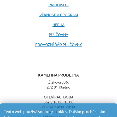
PŘIHLÁŠENÍ
VĚRNOSTNÍ PROGRAM
HERNA
PŮJČOVNA
PROVOZNÍ ŘÁD PŮJČOVNY
KAMENNÁ PRODEJNA
Žižkova 336,
272 01 Kladno
OTEVÍRACÍ DOBA
úterý 10:00–12:00
čtvrtek 14:00–20:00
Tento web používá soubory cookies. Dalším procházením
pátek 14:00–20:00
sobota 14:00–20:00