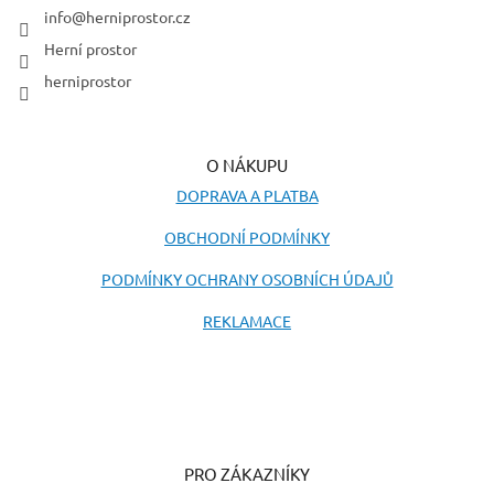
í
info
@
herniprostor.cz
Herní prostor
herniprostor
O NÁKUPU
DOPRAVA A PLATBA
OBCHODNÍ PODMÍNKY
PODMÍNKY OCHRANY OSOBNÍCH ÚDAJŮ
REKLAMACE
PRO ZÁKAZNÍKY