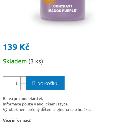
139 Kč
Měrná
Skladem
(3 ks)
cena:
DO KOŠÍKU
Barva pro modelářství.
Informace pouze v anglickém jazyce.
Výrobek není určený dětem, nejedná se o hračku.
Více informací: