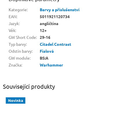
Kategorie
:
Barvy a příslušenství
EAN
:
5011921120734
Jazyk
:
angličtina
Věk
:
12+
GW Short Code
:
29-16
Typ barvy
:
Citadel Contrast
Odstín barvy
:
Fialová
GW module
:
BS:A
Značka
:
Warhammer
Související produkty
Novinka