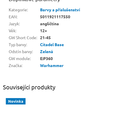
Kategorie
:
Barvy a příslušenství
EAN
:
5011921117550
Jazyk
:
angličtina
Věk
:
12+
GW Short Code
:
21-45
Typ barvy
:
Citadel Base
Odstín barvy
:
Zelená
GW module
:
E:P360
Značka
:
Warhammer
Související produkty
Novinka