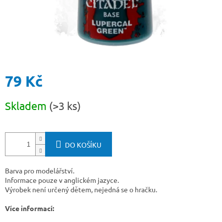
79 Kč
Měrná
Skladem
(>3 ks)
cena:
DO KOŠÍKU
Barva pro modelářství.
Informace pouze v anglickém jazyce.
Výrobek není určený dětem, nejedná se o hračku.
Více informací: