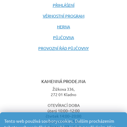
PŘIHLÁŠENÍ
VĚRNOSTNÍ PROGRAM
HERNA
PŮJČOVNA
PROVOZNÍ ŘÁD PŮJČOVNY
KAMENNÁ PRODEJNA
Žižkova 336,
272 01 Kladno
OTEVÍRACÍ DOBA
úterý 10:00–12:00
čtvrtek 14:00–20:00
Tento web používá soubory cookies. Dalším procházením
pátek 14:00–20:00
sobota 14:00–20:00