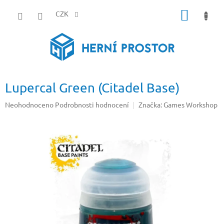
Přejít
NÁKUP
na
CZK
obsah
KOŠÍK
Lupercal Green (Citadel Base)
Průměrné
Neohodnoceno
Podrobnosti hodnocení
Značka:
Games Workshop
hodnocení
produktu
je
0,0
z
5
hvězdiček.