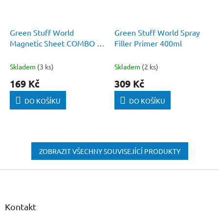
Green Stuff World
Green Stuff World Spray
Magnetic Sheet COMBO -
Filler Primer 400ml
Self Adhesive
Skladem
(3 ks)
Skladem
(2 ks)
169 Kč
309 Kč
DO KOŠÍKU
DO KOŠÍKU
ZOBRAZIT VŠECHNY SOUVISEJÍCÍ PRODUKTY
Z
á
p
a
Kontakt
t