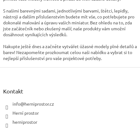
r
v
S našimi barevnými sadami, jednotlivými barvami, štětci, lepidly,
k
nástroji a dalším příslušenstvím budete mít vše, co potřebujete pro
y
dokonalé malování a úpravu vašich miniatur. Bez ohledu na to, zda
v
jste začátečník nebo zkušený malíř, naše produkty vám umožní
ý
dosáhnout vynikajících výsledků.
p
i
Nakupte ještě dnes a začněte vytvářet úžasné modely plné detailů a
s
barev! Nezapomeňte prozkoumat celou naši nabídku a vybrat si to
u
nejlepší příslušenství pro vaše projektové potřeby.
Z
á
p
a
Kontakt
t
í
info
@
herniprostor.cz
Herní prostor
herniprostor