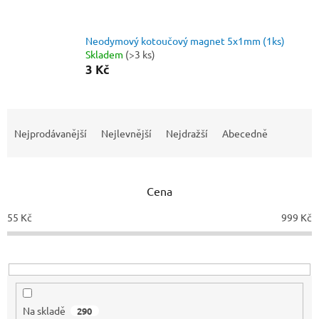
Neodymový kotoučový magnet 5x1mm (1ks)
Skladem
(>3 ks)
3 Kč
Ř
a
Nejprodávanější
Nejlevnější
Nejdražší
Abecedně
z
e
n
Cena
í
p
55
Kč
999
Kč
r
o
d
u
k
t
Na skladě
290