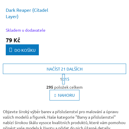
Dark Reaper (Citadel
Layer)
Skladem u dodavatele
79 Kč
DO KOŠÍKU
NAČÍST 21 DALŠÍCH
S
1
15
t
O
r
295
položek celkem
v
á
l
NAHORU
n
k
á
o
d
v
a
Objevte široký výběr barev a příslušenství pro malování a úpravu
á
c
vašich modelů a figurek. Naše kategorie "Barvy a příslušenství"
n
í
nabízí širokou škálu vysoce kvalitních produktů, které vám pomohou
í
p
přinést vaše modely k životu a přidat do nich úžasné detaily.