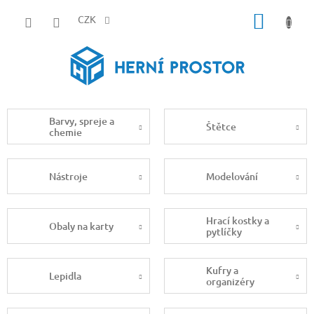
Přejít
NÁKUP
na
CZK
obsah
KOŠÍK
Barvy, spreje a
Štětce
chemie
Nástroje
Modelování
Hrací kostky a
Obaly na karty
pytlíčky
Kufry a
Lepidla
organizéry