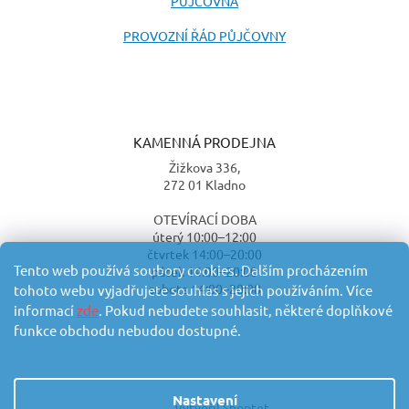
PŮJČOVNA
PROVOZNÍ ŘÁD PŮJČOVNY
KAMENNÁ PRODEJNA
Žižkova 336,
272 01 Kladno
OTEVÍRACÍ DOBA
úterý 10:00–12:00
čtvrtek 14:00–20:00
Tento web používá soubory cookies. Dalším procházením
pátek 14:00–20:00
sobota 14:00–20:00
tohoto webu vyjadřujete souhlas s jejich používáním. Více
informací
zde
. Pokud nebudete souhlasit, některé doplňkové
funkce obchodu nebudou dostupné.
Nastavení
Vytvořil Shoptet