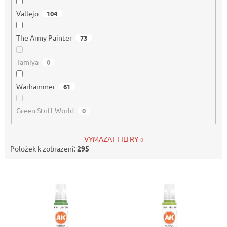
Vallejo
104
The Army Painter
73
Tamiya
0
Warhammer
61
Green Stuff World
0
VYMAZAT FILTRY
Položek k zobrazení:
295
V
ý
p
i
s