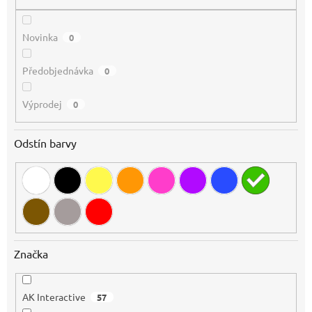
ů
Novinka
0
Předobjednávka
0
Výprodej
0
Odstín barvy
Značka
AK Interactive
57