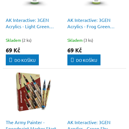
p
r
o
d
AK Interactive: 3GEN
AK Interactive: 3GEN
u
Acrylics - Light Green
Acrylics - Frog Green
k
(Standard)
(Standard)
t
Skladem
(2 ks)
Skladem
(3 ks)
ů
69 Kč
69 Kč
DO KOŠÍKU
DO KOŠÍKU
The Army Painter -
AK Interactive: 3GEN
Speedpaint Marker Starter
Acrylics - Green Sky