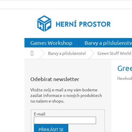
Přejít
na
obsah
Games Workshop
Barvy a příslušenstv
Domů
Barvy a příslušenství
Green Stuff World
P
Gree
o
s
Průměr
Neohod
Odebírat newsletter
t
hodnoc
r
produkt
Vložte svůj e-mail a my vám budeme
a
je
zasílat informace o nových produktech
n
0,0
na našem e-shopu.
z
n
5
í
E-mail
hvězdič
p
a
PŘIHLÁSIT SE