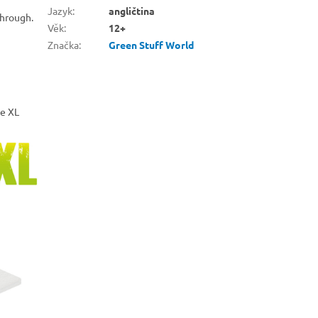
i
Jazyk
:
angličtina
through.
Věk
:
12+
Značka
:
Green Stuff World
te XL