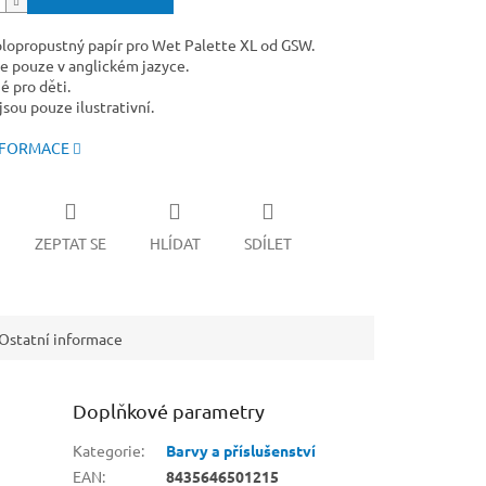
olopropustný papír pro Wet Palette XL od GSW.
e pouze v anglickém jazyce.
 pro děti.
sou pouze ilustrativní.
NFORMACE
ZEPTAT SE
HLÍDAT
SDÍLET
Ostatní informace
Doplňkové parametry
Kategorie
:
Barvy a příslušenství
EAN
:
8435646501215