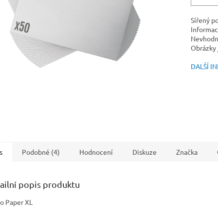
Sířený p
Informac
Nevhodné
Obrázky j
DALŠÍ I
s
Podobné (4)
Hodnocení
Diskuze
Značka
ailní popis produktu
o Paper XL