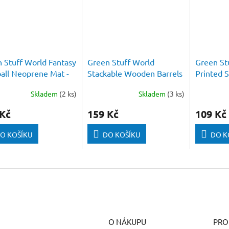
 Stuff World Fantasy
Green Stuff World
Green St
all Neoprene Mat -
Stackable Wooden Barrels
Printed S
grass Pitch
1:35
Hero Hea
Skladem
(2 ks)
Skladem
(3 ks)
 Kč
159 Kč
109 Kč
O KOŠÍKU
DO KOŠÍKU
DO K
O NÁKUPU
PRO