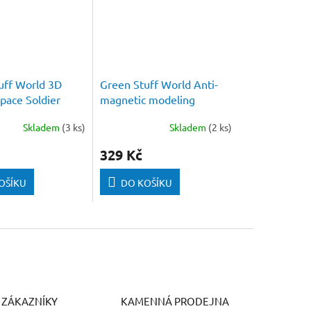
uff World 3D
Green Stuff World Anti-
pace Soldier
magnetic modeling
ds 1:48
tweezers 4 pcs
Skladem
(3 ks)
Skladem
(2 ks)
329 Kč
OŠÍKU
DO KOŠÍKU
 ZÁKAZNÍKY
KAMENNÁ PRODEJNA