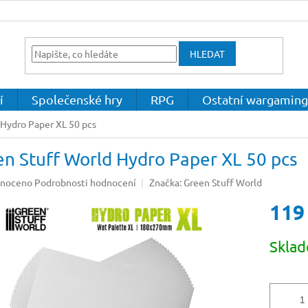
HLEDAT
í
Společenské hry
RPG
Ostatní wargaming
 Hydro Paper XL 50 pcs
n Stuff World Hydro Paper XL 50 pcs
né
noceno
Podrobnosti hodnocení
Značka:
Green Stuff World
ení
119
u
Měrná
Skla
cena:
ek.