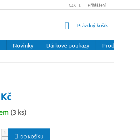
CZK
Přihlášení
NÁKUPNÍ
Prázdný košík
KOŠÍK
Novinky
Dárkové poukazy
Prodejna
 Kč
dem
(3 ks)
DO KOŠÍKU