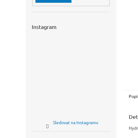
n
e
l
Instagram
Popi
Det
Sledovat na Instagramu
Hydr