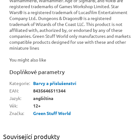
Warhammer®, Warhammer: Age of Sigmar®, and 40k® are
registered trademarks of Games Workshop Limited. Star
Wars® is a registered trademark of Lucasfilm Entertainment
Company Ltd.. Dungeons & Dragons® is a registered
trademark of Wizards of the Coast LLC. This product is not
affiliated with, authorized by, or endorsed by any of these
companies. Green Stuff World only manufactures and markets
compatible products designed for use with these and other
miniature lines
You might also like
Doplňkové parametry
Kategorie
:
Barvy a příslušenství
EAN
:
8435646511344
Jazyk
:
angličtina
Věk
:
12+
Značka
:
Green Stuff World
Související produkty