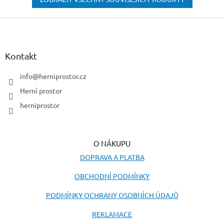
Z
á
p
a
Kontakt
t
í
info
@
herniprostor.cz
Herní prostor
herniprostor
O NÁKUPU
DOPRAVA A PLATBA
OBCHODNÍ PODMÍNKY
PODMÍNKY OCHRANY OSOBNÍCH ÚDAJŮ
REKLAMACE