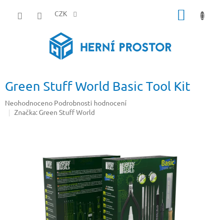
Přejít
NÁKUP
na
CZK
obsah
KOŠÍK
Green Stuff World Basic Tool Kit
Průměrné
Neohodnoceno
Podrobnosti hodnocení
hodnocení
Značka:
Green Stuff World
produktu
je
0,0
z
5
hvězdiček.