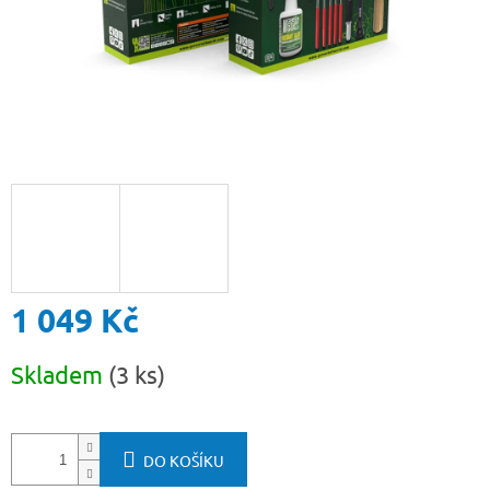
1 049 Kč
Měrná
Skladem
(3 ks)
cena:
DO KOŠÍKU