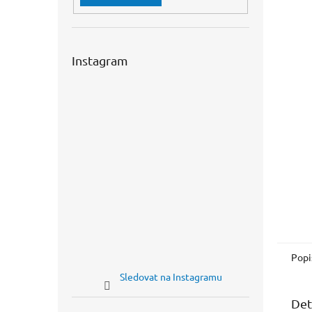
n
e
l
Instagram
Popi
Sledovat na Instagramu
Det