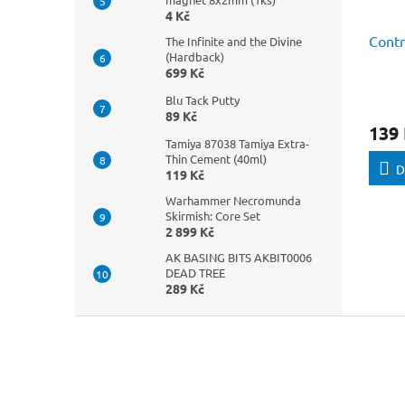
4 Kč
Contr
The Infinite and the Divine
(Hardback)
699 Kč
Blu Tack Putty
89 Kč
139
Tamiya 87038 Tamiya Extra-
Thin Cement (40ml)
D
119 Kč
Warhammer Necromunda
Skirmish: Core Set
2 899 Kč
AK BASING BITS AKBIT0006
DEAD TREE
289 Kč
Z
á
p
a
t