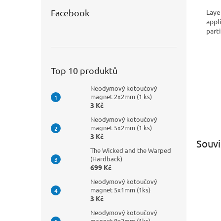
Laye
Facebook
appl
part
Top 10 produktů
Neodymový kotoučový
magnet 2x2mm (1 ks)
3 Kč
Neodymový kotoučový
magnet 5x2mm (1 ks)
3 Kč
Souvi
The Wicked and the Warped
(Hardback)
699 Kč
Neodymový kotoučový
magnet 5x1mm (1ks)
3 Kč
Neodymový kotoučový
magnet 8x2mm (1ks)