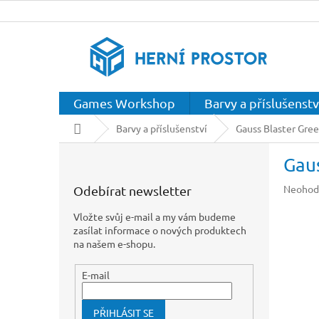
Přejít
na
obsah
Games Workshop
Barvy a příslušenstv
Domů
Barvy a příslušenství
Gauss Blaster Gree
P
Gaus
o
s
Průměr
Neohod
Odebírat newsletter
t
hodnoc
r
produkt
Vložte svůj e-mail a my vám budeme
a
je
zasílat informace o nových produktech
n
0,0
na našem e-shopu.
z
n
5
í
E-mail
hvězdič
p
a
PŘIHLÁSIT SE