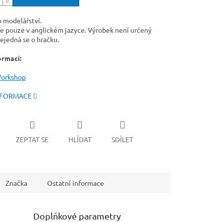
o modelářství.
e pouze v anglickém jazyce. Výrobek není určený
ejedná se o hračku.
ormací:
orkshop
NFORMACE
ZEPTAT SE
HLÍDAT
SDÍLET
Značka
Ostatní informace
Doplňkové parametry