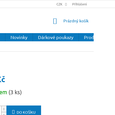
CZK
Přihlášení
NÁKUPNÍ
Prázdný košík
KOŠÍK
Novinky
Dárkové poukazy
Prodejna
Kč
dem
(3 ks)
DO KOŠÍKU