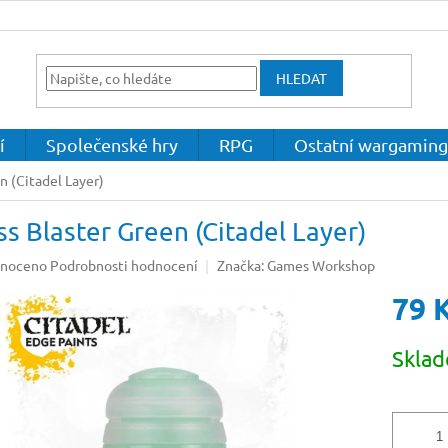
HLEDAT
í
Společenské hry
RPG
Ostatní wargaming
n (Citadel Layer)
s Blaster Green (Citadel Layer)
né
noceno
Podrobnosti hodnocení
Značka:
Games Workshop
ení
79 
u
Měrná
Skla
cena:
ek.