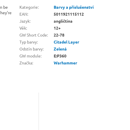
an be
Kategorie
:
Barvy a příslušenství
They’re
EAN
:
5011921115112
Jazyk
:
angličtina
Věk
:
12+
GW Short Code
:
22-78
Typ barvy
:
Citadel Layer
Odstín barvy
:
Zelená
GW module
:
E:P360
Značka
:
Warhammer