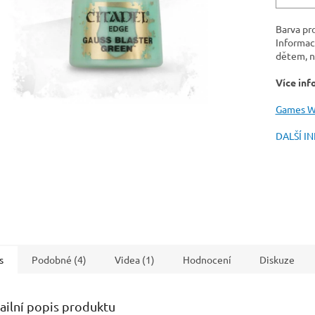
Barva pr
Informac
dětem, n
Více inf
Games W
DALŠÍ I
s
Podobné (4)
Videa (1)
Hodnocení
Diskuze
ailní popis produktu