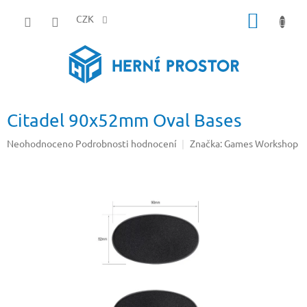
Přejít
NÁKUP
na
CZK
obsah
KOŠÍK
Citadel 90x52mm Oval Bases
Průměrné
Neohodnoceno
Podrobnosti hodnocení
Značka:
Games Workshop
hodnocení
produktu
je
0,0
z
5
hvězdiček.