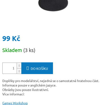
99 Kč
Měrná
Skladem
(3 ks)
cena:
DO KOŠÍKU
Doplňky pro modelářství, nejedná se o samostatně hratelnou část.
Informace pouze v anglickém jazyce.
Obrázky jsou pouze ilustrativní.
Více informací:
Games Workshop