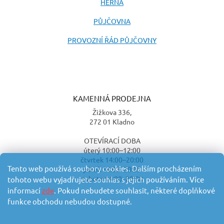
HERNA
PŮJČOVNA
PROVOZNÍ ŘÁD PŮJČOVNY
KAMENNÁ PRODEJNA
Žižkova 336,
272 01 Kladno
OTEVÍRACÍ DOBA
úterý 10:00–12:00
čtvrtek 14:00–20:00
Tento web používá soubory cookies. Dalším procházením
pátek 14:00–20:00
sobota 14:00–20:00
tohoto webu vyjadřujete souhlas s jejich používáním. Více
informací
zde
. Pokud nebudete souhlasit, některé doplňkové
funkce obchodu nebudou dostupné.