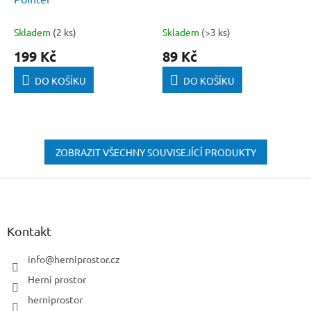
Skladem
(2 ks)
Skladem
(>3 ks)
199 Kč
89 Kč
DO KOŠÍKU
DO KOŠÍKU
ZOBRAZIT VŠECHNY SOUVISEJÍCÍ PRODUKTY
Z
á
p
a
Kontakt
t
í
info
@
herniprostor.cz
Herní prostor
herniprostor