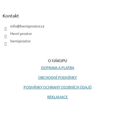
á
p
a
Kontakt
t
í
info
@
herniprostor.cz
Herní prostor
herniprostor
O NÁKUPU
DOPRAVA A PLATBA
OBCHODNÍ PODMÍNKY
PODMÍNKY OCHRANY OSOBNÍCH ÚDAJŮ
REKLAMACE