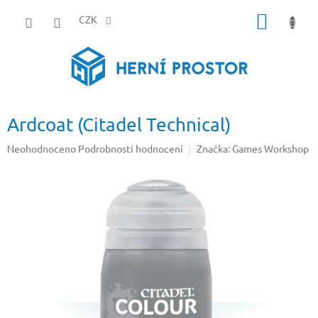
Přejít
NÁKUP
na
CZK
obsah
KOŠÍK
Ardcoat (Citadel Technical)
Průměrné
Neohodnoceno
Podrobnosti hodnocení
Značka:
Games Workshop
hodnocení
produktu
je
0,0
z
5
hvězdiček.