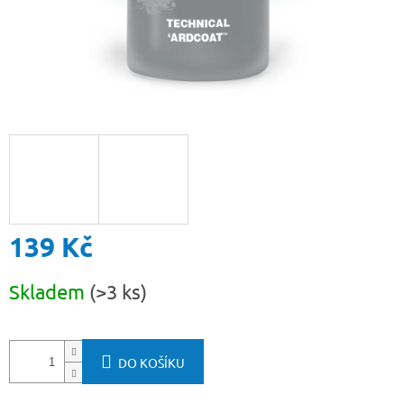
139 Kč
Měrná
Skladem
(>3 ks)
cena:
DO KOŠÍKU