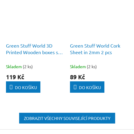
Green Stuff World 3D
Green Stuff World Cork
Printed Wooden boxes set
Sheet in 2mm 2 pcs
1:48-1:35
Skladem
(2 ks)
Skladem
(2 ks)
119 Kč
89 Kč
DO KOŠÍKU
DO KOŠÍKU
ZOBRAZIT VŠECHNY SOUVISEJÍCÍ PRODUKTY
Z