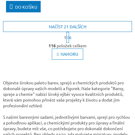
DO KOŠÍKU
NAČÍST 21 DALŠÍCH
S
1
6
t
O
r
116
položek celkem
v
á
l
NAHORU
n
k
á
o
d
v
a
á
c
n
í
Objevte širokou paletu barev, sprejů a chemických produktů pro
í
p
dokonalé úpravy vašich modelů a figurek. Naše kategorie "Barvy,
r
spreje a chemie" nabízí široký výběr vysoce kvalitních produktů,
v
které vám pomohou přinést vaše projekty k životu a dodat jim
k
profesionální vzhled.
y
v
S našimi barevnými sadami, jednotlivými barvami, spreji pro rychlou
ý
a pohodlnou aplikaci, a chemickými produkty pro úpravy a finální
p
úpravy, budete mít vše, co potřebujete pro dokonalé dokončení
i
vašich projektů. Bez ohledu na to, zda malujete miniatury, modely,