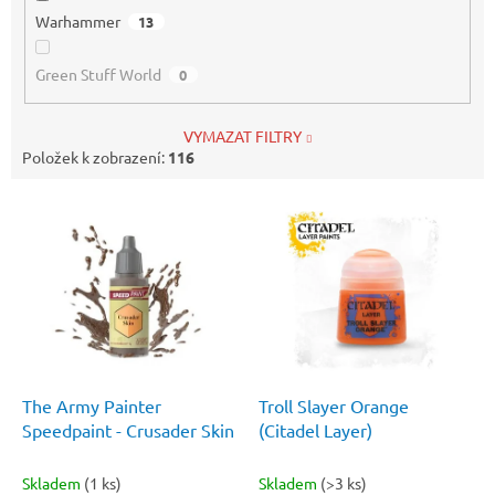
Warhammer
13
Green Stuff World
0
VYMAZAT FILTRY
Položek k zobrazení:
116
V
ý
p
i
s
p
r
o
d
The Army Painter
Troll Slayer Orange
u
Speedpaint - Crusader Skin
(Citadel Layer)
k
t
Skladem
(1 ks)
Skladem
(>3 ks)