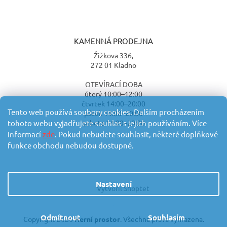
KAMENNÁ PRODEJNA
Žižkova 336,
272 01 Kladno
OTEVÍRACÍ DOBA
úterý 10:00–12:00
čtvrtek 14:00–20:00
Tento web používá soubory cookies. Dalším procházením
pátek 14:00–20:00
sobota 14:00–20:00
tohoto webu vyjadřujete souhlas s jejich používáním. Více
informací
zde
. Pokud nebudete souhlasit, některé doplňkové
funkce obchodu nebudou dostupné.
Nastavení
Vytvořil Shoptet
Odmítnout
Souhlasím
Copyright 2026
Herní prostor
. Všechna práva vyhrazena.