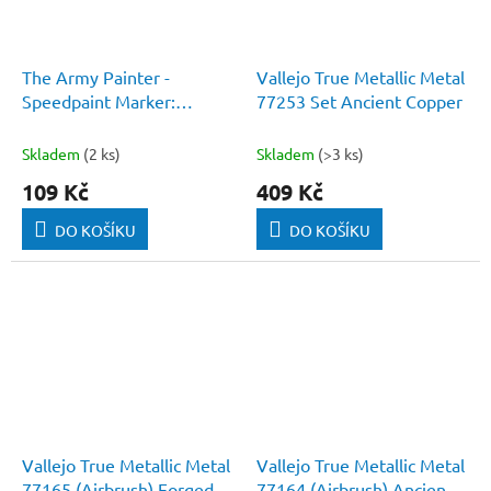
The Army Painter -
Vallejo True Metallic Metal
Speedpaint Marker:
77253 Set Ancient Copper
Crusader Skin
Skladem
(2 ks)
Skladem
(>3 ks)
109 Kč
409 Kč
DO KOŠÍKU
DO KOŠÍKU
Vallejo True Metallic Metal
Vallejo True Metallic Metal
77165 (Airbrush) Forged
77164 (Airbrush) Ancient