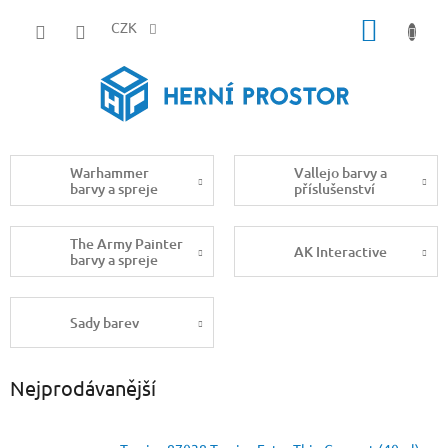
Přejít
NÁKUP
na
CZK
obsah
KOŠÍK
Warhammer
Vallejo barvy a
barvy a spreje
příslušenství
The Army Painter
AK Interactive
barvy a spreje
Sady barev
Nejprodávanější