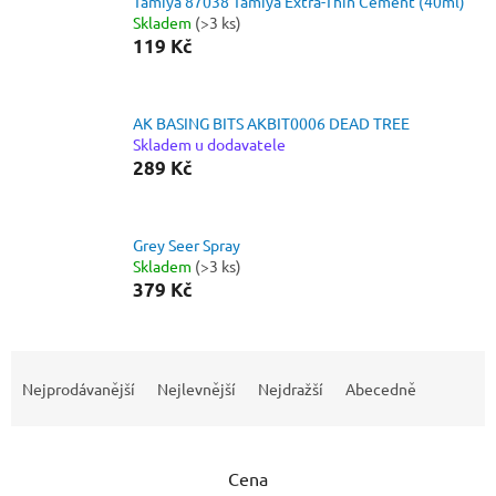
Tamiya 87038 Tamiya Extra-Thin Cement (40ml)
Skladem
(>3 ks)
119 Kč
AK BASING BITS AKBIT0006 DEAD TREE
Skladem u dodavatele
289 Kč
Grey Seer Spray
Skladem
(>3 ks)
379 Kč
Ř
a
Nejprodávanější
Nejlevnější
Nejdražší
Abecedně
z
e
n
Cena
í