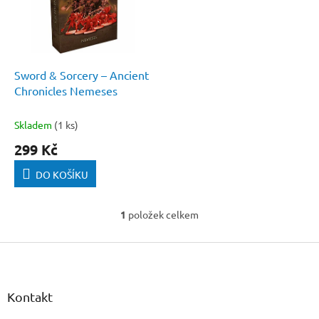
s
o
p
d
r
u
o
k
d
t
Sword & Sorcery – Ancient
u
ů
Chronicles Nemeses
k
t
Skladem
(1 ks)
ů
299 Kč
DO KOŠÍKU
1
položek celkem
O
v
Z
l
á
á
d
p
a
a
Kontakt
c
t
í