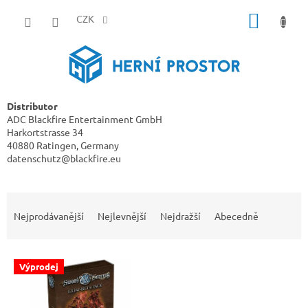
Přejít
NÁKUP
na
CZK
obsah
KOŠÍK
Distributor
ADC Blackfire Entertainment GmbH
Harkortstrasse 34
40880 Ratingen, Germany
datenschutz@blackfire.eu
Ř
a
Nejprodávanější
Nejlevnější
Nejdražší
Abecedně
z
e
V
n
Výprodej
ý
í
p
p
i
r