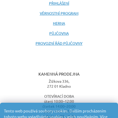
PŘIHLÁŠENÍ
VĚRNOSTNÍ PROGRAM
HERNA
PŮJČOVNA
PROVOZNÍ ŘÁD PŮJČOVNY
KAMENNÁ PRODEJNA
Žižkova 336,
272 01 Kladno
OTEVÍRACÍ DOBA
úterý 10:00–12:00
čtvrtek 14:00–20:00
Tento web používá soubory cookies. Dalším procházením
pátek 14:00–20:00
sobota 14:00–20:00
tohoto webu vyjadřujete souhlas s jejich používáním. Více