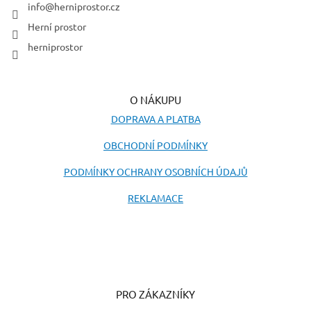
í
info
@
herniprostor.cz
p
r
Herní prostor
v
herniprostor
k
y
v
ý
O NÁKUPU
p
i
DOPRAVA A PLATBA
s
u
OBCHODNÍ PODMÍNKY
PODMÍNKY OCHRANY OSOBNÍCH ÚDAJŮ
REKLAMACE
PRO ZÁKAZNÍKY