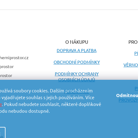
O NÁKUPU
PRO
DOPRAVA A PLATBA
P
herniprostor.cz
OBCHODNÍ PODMÍNKY
VĚRNO
prostor
PODMÍNKY OCHRANY
rostor
OSOBNÍCH ÚDAJŮ
P
oužívá soubory cookies. Dalším procházením
REKLAMACE
Odmítnou
vyjadřujete souhlas s jejich používáním. Více
PROVOZN
e
. Pokud nebudete souhlasit, některé doplňkové
odu nebudou dostupné.
í
a.