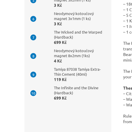
– 18
3 Kč
– 1 
Neodymový kotoučový
– 5 
magnet 3x1mm (1 ks)
– 1 
3 Kč
– 1 
– 1 
The Wicked and the Warped
(Hardback)
699 Kč
The 
tran
Neodymový kotoučový
Bear
magnet 8x2mm (1ks)
mini
4 Kč
Tamiya 87038 Tamiya Extra-
The 
Thin Cement (40ml)
your
119 Kč
Thes
The Infinite and the Divine
(Hardback)
– Ci
699 Kč
– Wa
– Wa
Rule
from