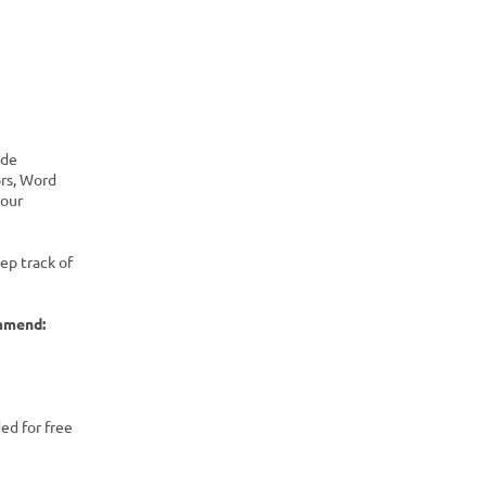
ide
ors, Word
your
ep track of
ommend:
ed for free