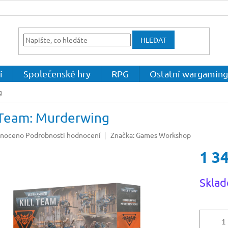
HLEDAT
í
Společenské hry
RPG
Ostatní wargaming
g
l Team: Murderwing
né
noceno
Podrobnosti hodnocení
Značka:
Games Workshop
ení
1 3
u
Měrná
Sklad
cena:
ek.