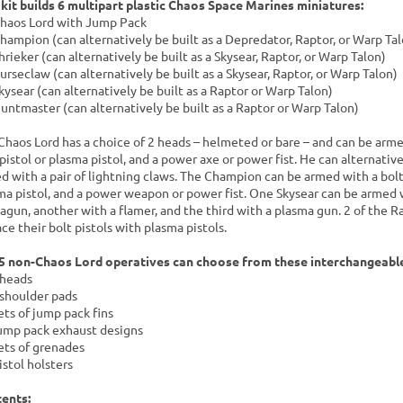
 kit builds 6 multipart plastic Chaos Space Marines miniatures:
Chaos Lord with Jump Pack
Champion (can alternatively be built as a Depredator, Raptor, or Warp Ta
hrieker (can alternatively be built as a Skysear, Raptor, or Warp Talon)
Curseclaw (can alternatively be built as a Skysear, Raptor, or Warp Talon)
Skysear (can alternatively be built as a Raptor or Warp Talon)
Huntmaster (can alternatively be built as a Raptor or Warp Talon)
Chaos Lord has a choice of 2 heads – helmeted or bare – and can be arm
 pistol or plasma pistol, and a power axe or power fist. He can alternativ
d with a pair of lightning claws. The Champion can be armed with a bolt 
ma pistol, and a power weapon or power fist. One Skysear can be armed 
agun, another with a flamer, and the third with a plasma gun. 2 of the R
ce their bolt pistols with plasma pistols.
5 non-Chaos Lord operatives can choose from these interchangeable
 heads
 shoulder pads
ets of jump pack fins
jump pack exhaust designs
sets of grenades
istol holsters
ents: