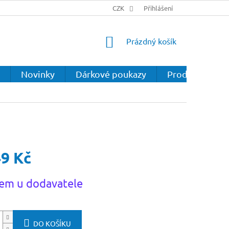
CZK
Přihlášení
NÁKUPNÍ
Prázdný košík
KOŠÍK
Novinky
Dárkové poukazy
Prodejna
49 Kč
em u dodavatele
DO KOŠÍKU