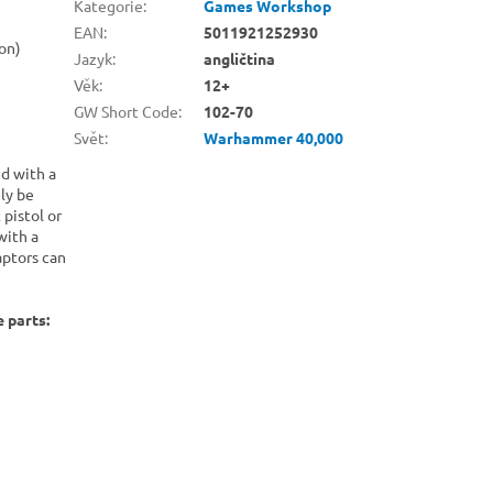
Kategorie
:
Games Workshop
EAN
:
5011921252930
lon)
Jazyk
:
angličtina
Věk
:
12+
GW Short Code
:
102-70
Svět
:
Warhammer 40,000
ed with a
ely be
pistol or
with a
aptors can
 parts: