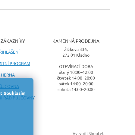
 ZÁKAZNÍKY
KAMENNÁ PRODEJNA
Žižkova 336,
ŘIHLÁŠENÍ
272 01 Kladno
STNÍ PROGRAM
OTEVÍRACÍ DOBA
úterý 10:00–12:00
HERNA
čtvrtek 14:00–20:00
pátek 14:00–20:00
ŮJČOVNA
sobota 14:00–20:00
t
Souhlasím
Í ŘÁD PŮJČOVNY
Vytvořil Shoptet