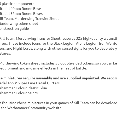
6 plastic components
Citadel 40mm Round Base
Citadel 32mm Round Bases
Kill Team: Murderwing Transfer Sheet
Murderwing token sheet
construction guide
Kill Team: Murderwing Transfer Sheet features 325 high-quality watersl
sfers. These include icons for the Black Legion, Alpha Legion, Iron Warri
ers, and Night Lords, along with other cursed sigils for you to decorate 
atures.
Murderwing token sheet includes 35 double-sided tokens, so you can ke
 equipment and in-game effects in the heat of battle.
e miniatures require assembly and are supplied unpainted. We rec
tadel Tools: Super Fine Detail Cutters
rhammer Colour Plastic Glue
rhammer Colour paints
s for using these miniatures in your games of Kill Team can be download
 the Warhammer Community website.