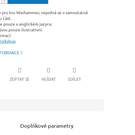
y pro hru Warhammer, nejedná se o samostatně
 část.
e pouze v anglickém jazyce.
sou pouze ilustrativní.
rmací:
orkshop
NFORMACE
ZEPTAT SE
HLÍDAT
SDÍLET
Doplňkové parametry