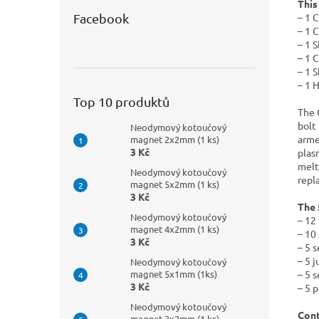
This
– 1 
Facebook
– 1 
– 1 S
– 1 
– 1 
– 1 
Top 10 produktů
The 
bolt
Neodymový kotoučový
arme
magnet 2x2mm (1 ks)
3 Kč
plas
melt
Neodymový kotoučový
repla
magnet 5x2mm (1 ks)
3 Kč
The 
Neodymový kotoučový
– 12
magnet 4x2mm (1 ks)
– 10
3 Kč
– 5 s
– 5 
Neodymový kotoučový
– 5 
magnet 5x1mm (1ks)
3 Kč
– 5 p
Neodymový kotoučový
Cont
magnet 3x2mm (1 ks)