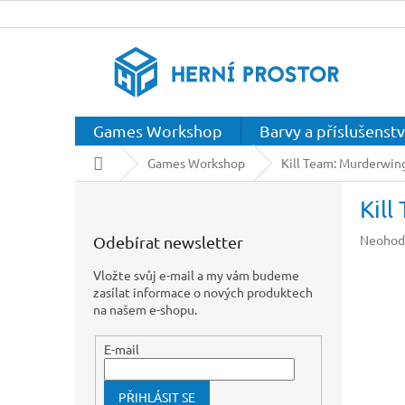
Přejít
na
obsah
Games Workshop
Barvy a příslušenstv
Domů
Games Workshop
Kill Team: Murderwin
P
Kil
o
s
Průměr
Neohod
Odebírat newsletter
t
hodnoc
r
produkt
Vložte svůj e-mail a my vám budeme
a
je
zasílat informace o nových produktech
n
0,0
na našem e-shopu.
z
n
5
í
E-mail
hvězdič
p
a
PŘIHLÁSIT SE