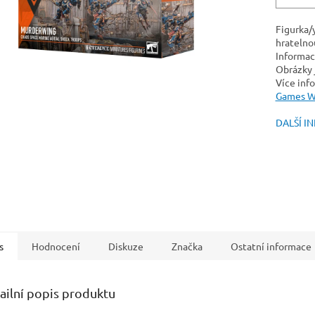
Figurka/
hratelnou
Informac
Obrázky j
Více info
Games W
DALŠÍ I
s
Hodnocení
Diskuze
Značka
Ostatní informace
ailní popis produktu