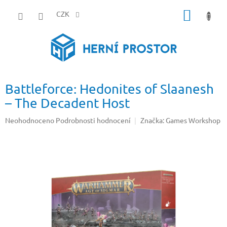
Přejít
NÁKUP
na
CZK
obsah
KOŠÍK
Battleforce: Hedonites of Slaanesh
– The Decadent Host
Průměrné
Neohodnoceno
Podrobnosti hodnocení
Značka:
Games Workshop
hodnocení
produktu
je
0,0
z
5
hvězdiček.