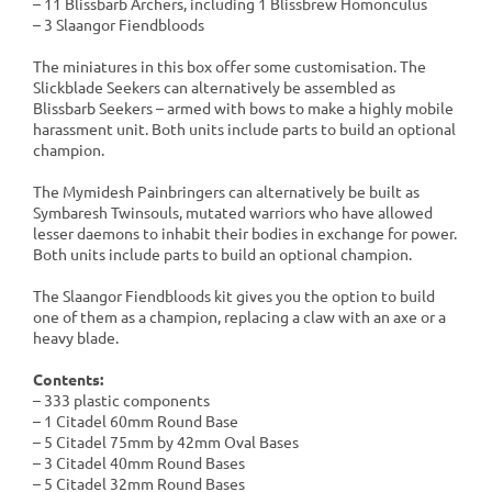
– 11 Blissbarb Archers, including 1 Blissbrew Homonculus
– 3 Slaangor Fiendbloods
The miniatures in this box offer some customisation. The
Slickblade Seekers can alternatively be assembled as
Blissbarb Seekers – armed with bows to make a highly mobile
harassment unit. Both units include parts to build an optional
champion.
The Mymidesh Painbringers can alternatively be built as
Symbaresh Twinsouls, mutated warriors who have allowed
lesser daemons to inhabit their bodies in exchange for power.
Both units include parts to build an optional champion.
The Slaangor Fiendbloods kit gives you the option to build
one of them as a champion, replacing a claw with an axe or a
heavy blade.
Contents:
– 333 plastic components
– 1 Citadel 60mm Round Base
– 5 Citadel 75mm by 42mm Oval Bases
– 3 Citadel 40mm Round Bases
– 5 Citadel 32mm Round Bases