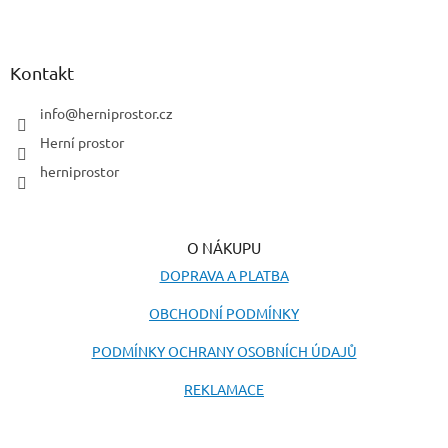
Z
á
p
a
Kontakt
t
í
info
@
herniprostor.cz
Herní prostor
herniprostor
O NÁKUPU
DOPRAVA A PLATBA
OBCHODNÍ PODMÍNKY
PODMÍNKY OCHRANY OSOBNÍCH ÚDAJŮ
REKLAMACE