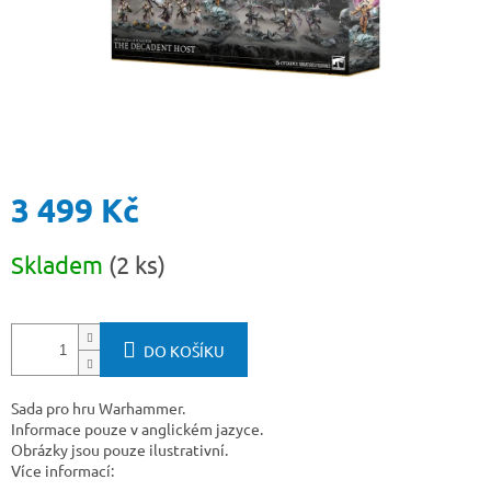
3 499 Kč
Měrná
Skladem
(2 ks)
cena:
DO KOŠÍKU
Sada pro hru Warhammer.
Informace pouze v anglickém jazyce.
Obrázky jsou pouze ilustrativní.
Více informací: