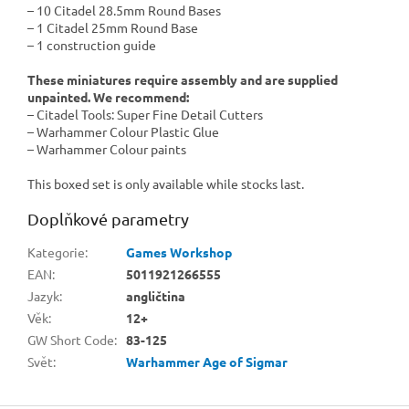
– 10 Citadel 28.5mm Round Bases
– 1 Citadel 25mm Round Base
– 1 construction guide
These miniatures require assembly and are supplied
unpainted. We recommend:
– Citadel Tools: Super Fine Detail Cutters
– Warhammer Colour Plastic Glue
– Warhammer Colour paints
This boxed set is only available while stocks last.
Doplňkové parametry
Kategorie
:
Games Workshop
EAN
:
5011921266555
Jazyk
:
angličtina
Věk
:
12+
GW Short Code
:
83-125
Svět
:
Warhammer Age of Sigmar