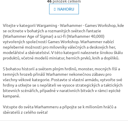
46
položek celkem
v
á
l
NAHORU
n
k
á
o
d
v
a
Vítejte v kategorii Wargaming - Warhammer - Games Workshop, kde
á
c
se ocitnete v bohatých a rozmanitých světech fantazie
n
í
(Warhammer Age of Sigmar) a sci-fi (Warhammer 40,000)
í
p
vytvořených společností Games Workshop. Warhammer nabízí
r
nepřeberné možnosti pro milovníky válečných a deskových her,
v
modelářství a sběratelství. V této kategorii naleznete širokou škálu
k
produktů, včetně modelů miniatur, herních prvků, knih a doplňků.
y
v
S bohatou historií a světem plným hrdinů, monster, mocných říší a
ý
temných hrozeb přináší Warhammer nekonečnou zábavu pro
p
všechny věkové kategorie. Postavte si vlastní armádu, vytvořte své
i
hrdiny a utkejte se s nepřáteli ve vysoce strategických a taktických
s
bitevních scénářích, případně v narativních bitvách v rámci epické
u
kampaně.
Vstupte do světa Warhammeru a připojte se k milionům hráčů a
sběratelů z celého světa!
Z