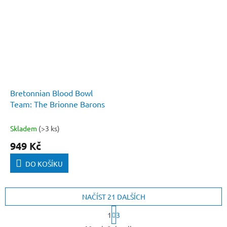
Bretonnian Blood Bowl
Team: The Brionne Barons
Skladem
(>3 ks)
949 Kč
DO KOŠÍKU
NAČÍST 21 DALŠÍCH
S
1
3
t
O
r