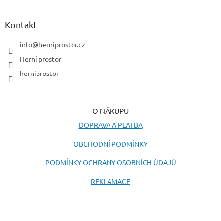
á
p
a
Kontakt
t
í
info
@
herniprostor.cz
Herní prostor
herniprostor
O NÁKUPU
DOPRAVA A PLATBA
OBCHODNÍ PODMÍNKY
PODMÍNKY OCHRANY OSOBNÍCH ÚDAJŮ
REKLAMACE