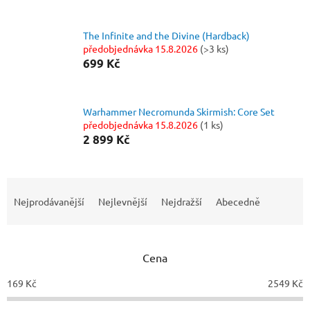
The Infinite and the Divine (Hardback)
předobjednávka 15.8.2026
(>3 ks)
699 Kč
Warhammer Necromunda Skirmish: Core Set
předobjednávka 15.8.2026
(1 ks)
2 899 Kč
Ř
a
Nejprodávanější
Nejlevnější
Nejdražší
Abecedně
z
e
n
Cena
í
p
169
Kč
2549
Kč
r
o