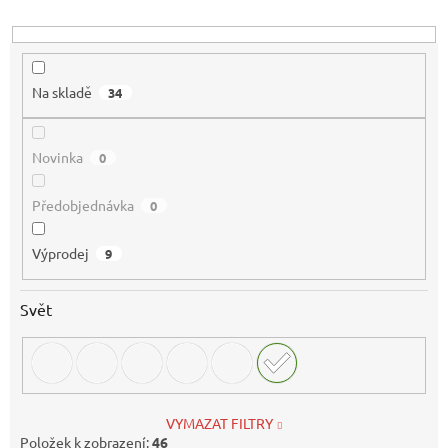
d
u
k
t
Na skladě
34
ů
Novinka
0
Předobjednávka
0
Výprodej
9
Svět
VYMAZAT FILTRY
Položek k zobrazení:
46