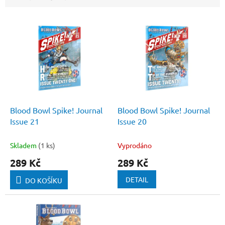
V
ý
p
i
s
p
r
o
d
Blood Bowl Spike! Journal
Blood Bowl Spike! Journal
u
Issue 21
Issue 20
k
t
Skladem
(1 ks)
Vyprodáno
ů
289 Kč
289 Kč
DETAIL
DO KOŠÍKU