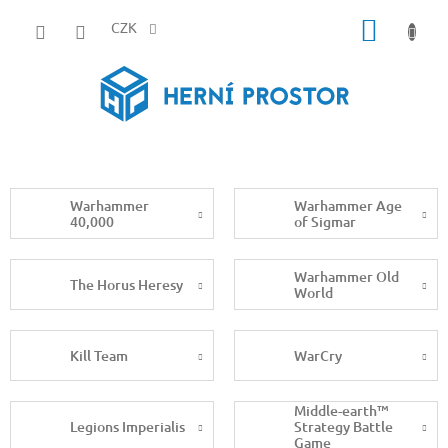
Přejít
NÁKUP
na
CZK
obsah
KOŠÍK
Warhammer
Warhammer Age
40,000
of Sigmar
Warhammer Old
The Horus Heresy
World
Kill Team
WarCry
Middle-earth™
Legions Imperialis
Strategy Battle
Game